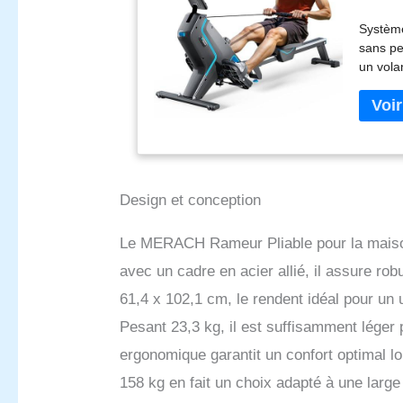
Magné
Système
Choix
sans pe
un volan
force m
silencie
pouvez 
monorail
monorai
offrir 
rail de
Design et conception
utilisa
son fai
Le MERACH Rameur Pliable pour la maison
n'impor
avec un cadre en acier allié, il assure rob
MERACH 
personn
61,4 x 102,1 cm, le rendent idéal pour un
suivre 
Pesant 23,3 kg, il est suffisamment léger 
consomm
de 1 00
ergonomique garantit un confort optimal l
amusant
158 kg en fait un choix adapté à une large
aider à