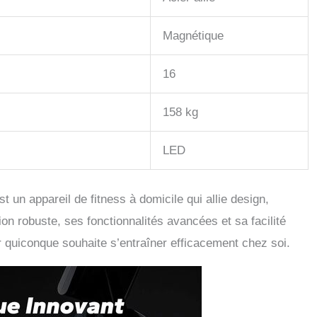
Magnétique
16
158 kg
LED
n appareil de fitness à domicile qui allie design,
on robuste, ses fonctionnalités avancées et sa facilité
our quiconque souhaite s’entraîner efficacement chez soi.