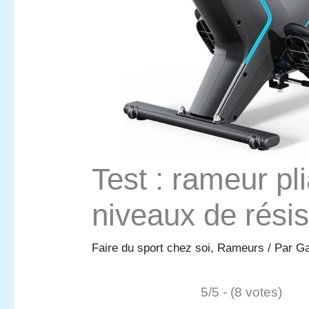
Test : rameur p
niveaux de rési
Faire du sport chez soi
,
Rameurs
/ Par
Ga
5/5 - (8 votes)