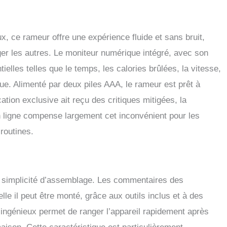
 corps, active 90 % des groupes musculaires : le rameur
active efficacement 90 % de vos muscles, vous aidant à
es calories et à perdre de la graisse rapidement. Il améliore à
votre force et votre endurance et est idéal pour brûler les
, ce rameur offre une expérience fluide et sans bruit,
s de manière holistique et augmenter le tonus musculaire.
ger les autres. Le moniteur numérique intégré, avec son
 rapide et conception peu encombrante : l'appareil est livré
emblé à 90 % et peut être entièrement installé en seulement
elles telles que le temps, les calories brûlées, la vitesse,
es. Les instructions détaillées et la vidéo facilitent l'installation.
ue. Alimenté par deux piles AAA, le rameur est prêt à
eption de stockage verticale permet d'économiser de l'espace
cupe que 0,2 m², ce qui la rend parfaite pour un usage
cation exclusive ait reçu des critiques mitigées, la
que, quel que soit l'espace limité
n ligne compense largement cet inconvénient pour les
 routines.
implicité d’assemblage. Les commentaires des
uelle il peut être monté, grâce aux outils inclus et à des
e ingénieux permet de ranger l’appareil rapidement après