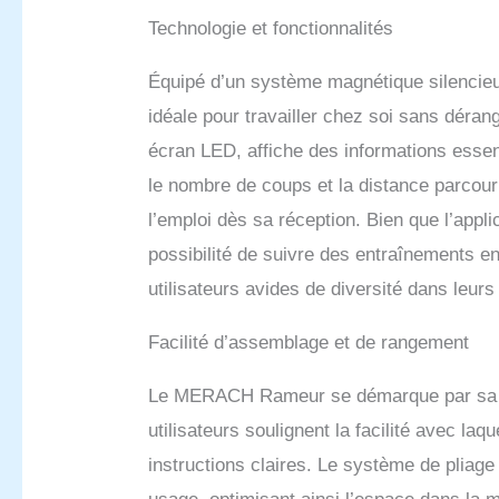
tout le
Technologie et fonctionnalités
MERACH 
brûler d
la fois 
Équipé d’un système magnétique silencieux
graisse
idéale pour travailler chez soi sans déran
Montage
pré-ass
écran LED, affiche des informations essenti
20 minut
le nombre de coups et la distance parcour
La conc
et n'oc
l’emploi dès sa réception. Bien que l’appli
domesti
possibilité de suivre des entraînements e
utilisateurs avides de diversité dans leurs
Facilité d’assemblage et de rangement
Le MERACH Rameur se démarque par sa s
utilisateurs soulignent la facilité avec laq
instructions claires. Le système de pliag