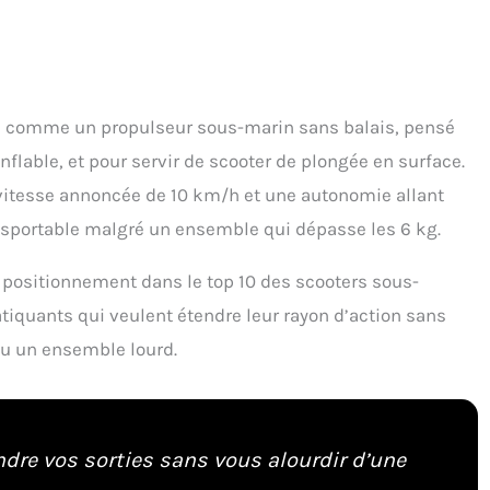
te comme un propulseur sous-marin sans balais, pensé
flable, et pour servir de scooter de plongée en surface.
vitesse annoncée de 10 km/h et une autonomie allant
nsportable malgré un ensemble qui dépasse les 6 kg.
 positionnement dans le top 10 des scooters sous-
atiquants qui veulent étendre leur rayon d’action sans
ou un ensemble lourd.
endre vos sorties sans vous alourdir d’une