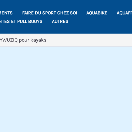
MENTS
FAIRE DU SPORT CHEZ SOI
AQUABIKE
AQUAF
NTES ET PULL BUOYS
AUTRES
LYWUZIQ pour kayaks