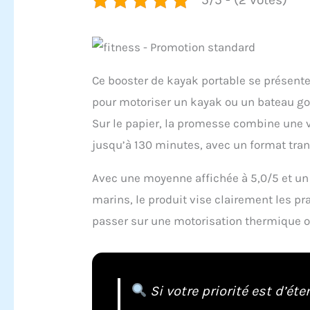
Ce booster de kayak portable se présen
pour motoriser un kayak ou un bateau gon
Sur le papier, la promesse combine une 
jusqu’à 130 minutes, avec un format tra
Avec une moyenne affichée à 5,0/5 et un
marins, le produit vise clairement les pr
passer sur une motorisation thermique 
Si votre priorité est d’ét