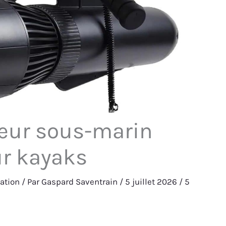
seur sous-marin
r kayaks
ation
/ Par
Gaspard Saventrain
/
5 juillet 2026
/
5