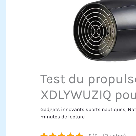
Test du propul
XDLYWUZIQ pou
Gadgets innovants sports nautiques
,
Nat
minutes de lecture
5/5 - (2 votes)