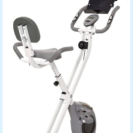
de l'exercice. 【Assistance rapide et service
fiable】 Notre tapis marche est parfait pour
aménager une salle de sport à domicile ou comme
cadeau attentionné pour les adultes sportifs. Notre
équipe de professionnels est disponible pour
répondre à toutes vos questions sous 16 heures
avec des réponses claires et utiles, vous
garantissant une expérience optimale de l'achat à
l'utilisation.