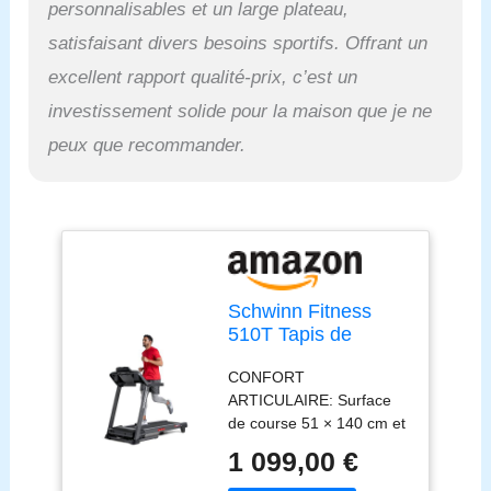
personnalisables et un large plateau,
satisfaisant divers besoins sportifs. Offrant un
excellent rapport qualité-prix, c’est un
investissement solide pour la maison que je ne
peux que recommander.
Schwinn Fitness
510T Tapis de
Course Pliable – 16
CONFORT
km/h, Inclinaison
ARTICULAIRE: Surface
10%, connecté Zwift
de course 51 × 140 cm et
& Kinomap, Amorti
amorti SoftTrak réduisent
SoftTrak™,
1 099,00 €
l’impact sur les
SoftDrop™ Pliage