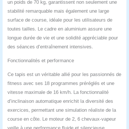
un poids de 70 kg, garantissent non seulement une
motorisée 10% pour
s’adapter de la marche
stabilité remarquable mais également une large
rapide au jogging
surface de course, idéale pour les utilisateurs de
modéré, idéal pour rester
actif au quotidien.
toutes tailles. Le cadre en aluminium assure une
ESPACE OPTIMISÉ:
longue durée de vie et une solidité appréciable pour
Système SoftDrop et
roulettes de transport
des séances d’entraînement intensives.
pour plier et déplacer
facilement le tapis, parfait
Fonctionnalités et performance
pour les appartements ou
espaces réduits.
Ce tapis est un véritable allié pour les passionnés de
MOTIVATION ET
CONFORT: Ventilateur
fitness avec ses 18 programmes préréglés et une
intégré, haut-parleurs
vitesse maximale de 16 km/h. La fonctionnalité
intégrés, support tablette
et porte-bouteilles pour
d’inclinaison automatique enrichit la diversité des
rendre vos séances plus
exercices, permettant une simulation réaliste de la
agréables.
course en côte. Le moteur de 2, 6 chevaux-vapeur
veille à une performance fluide et silencieuse,