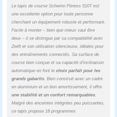
ESPACE OPTIMISÉ:
Le tapis de course Schwinn Fitness 510T est
Système SoftDrop et
une excellente option pour toute personne
roulettes de transport
pour plier et déplacer
cherchant un équipement robuste et performant.
facilement le tapis, parfait
Facile à monter – bien que mieux vaut être
pour les appartements ou
espaces réduits.
deux – il se distingue par sa compatibilité avec
MOTIVATION ET
Zwift et son utilisation silencieuse, idéales pour
CONFORT: Ventilateur
intégré, haut-parleurs
des entraînements connectés. Sa surface de
intégrés, support tablette
course bien conçue et sa capacité d’inclinaison
et porte-bouteilles pour
rendre vos séances plus
automatique en font le
choix parfait pour les
agréables.
grands gabarits
. Bien construit avec un cadre
en aluminium et un bon amortissement, il offre
une stabilité et un confort remarquables
.
Malgré des enceintes intégrées peu puissantes,
ce tapis propose 18 programmes