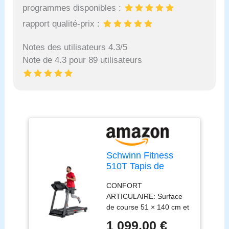
programmes disponibles :
rapport qualité-prix :
Notes des utilisateurs 4.3/5
Note de 4.3 pour 89 utilisateurs
Schwinn Fitness
510T Tapis de
Course Pliable – 16
CONFORT
km/h, Inclinaison
ARTICULAIRE: Surface
10%, connecté Zwift
de course 51 × 140 cm et
& Kinomap, Amorti
amorti SoftTrak réduisent
SoftTrak™,
1 099,00 €
l’impact sur les