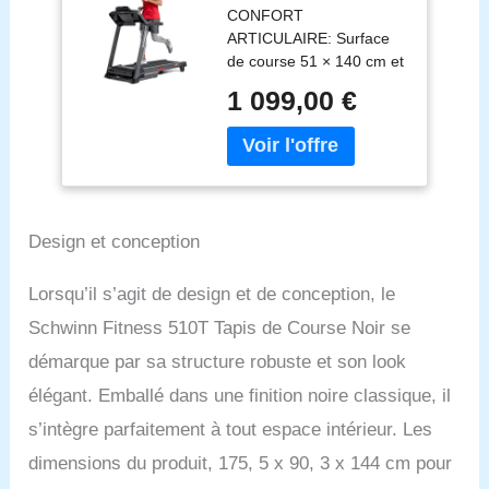
CONFORT
km/h, Inclinaison
ARTICULAIRE: Surface
10%, connecté Zwift
de course 51 × 140 cm et
& Kinomap, Amorti
amorti SoftTrak réduisent
SoftTrak™,
1 099,00 €
l’impact sur les
SoftDrop™ Pliage
articulations pour un
Compact, Console
entraînement plus doux
LCD 16
et agréable à la maison.
programmes
CONNECTIVITÉ
OUVERTE: Bluetooth
Design et conception
FTMS compatible Zwift et
Kinomap. Utilisez vos
applis préférées ou
Lorsqu’il s’agit de design et de conception, le
profitez des 16
Schwinn Fitness 510T Tapis de Course Noir se
programmes intégrés
directement sur la
démarque par sa structure robuste et son look
console sans besoin
élégant. Emballé dans une finition noire classique, il
d’application.
s’intègre parfaitement à tout espace intérieur. Les
PERFORMANCE FIABLE:
Vitesse réglable jusqu’à
dimensions du produit, 175, 5 x 90, 3 x 144 cm pour
16 km/h et inclinaison