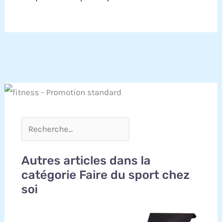
verticale, il n'occupe que 0,3 m², représentant la
solution idéale pour les appartements, bureaux
ou tout logement avec un espace limité
【𝐏𝐨𝐮𝐫𝐪𝐮𝐨𝐢 𝐜𝐡𝐨𝐢𝐬𝐢𝐫 𝐃𝐌𝐀𝐒𝐔𝐍 ?】DMASUN est une
marque professionnelle de fitness dont les
produits sont commercialisés avec succès en
Espagne, en Italie, au Royaume-Uni, en Allemagne
et dans de nombreux autres pays, gagnant la
confiance de plus de 5 millions de familles dans
le monde entier. Tous nos équipements
d'entraînement subissent des tests rigoureux
garantissant leur durabilité et une qualité fiable,
soutenus par une garantie de 5 ans protégeant
votre investissement. Choisissez DMASUN et
commencez une vie plus saine et plus forte
Autres articles dans la
catégorie Faire du sport chez
soi