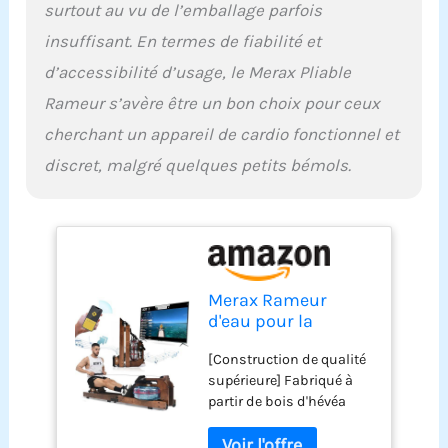
surtout au vu de l’emballage parfois
insuffisant. En termes de fiabilité et
d’accessibilité d’usage, le Merax Pliable
Rameur s’avère être un bon choix pour ceux
cherchant un appareil de cardio fonctionnel et
discret, malgré quelques petits bémols.
Merax Rameur
d'eau pour la
maison, en bois
[Construction de qualité
véritable, pliable,
supérieure] Fabriqué à
avec écran LCD et
partir de bois d'hévéa
support pour pad
durable, le cadre
ou téléphone
principal de notre rameur
portable, siège