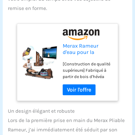
remise en forme.
Merax Rameur
d'eau pour la
maison, en bois
[Construction de qualité
véritable, pliable,
supérieure] Fabriqué à
avec écran LCD et
partir de bois d'hévéa
support pour pad
durable, le cadre
ou téléphone
principal de notre rameur
portable, siège
respire l'élégance et la
ergonomique, avec
résistance, garantissant
application
un compagnon
Kinomap, jusqu'à
Un design élégant et robuste
d'entraînement durable
150 kg
Lors de la première prise en main du Merax Pliable
[Fonctionnement fluide]
Équipé d'un roulement
Rameur, j’ai immédiatement été séduit par son
d'embrayage unilatéral,