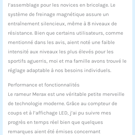
[Assemblage
l’assemblage pour les novices en bricolage. Le
sophistiqué] Le rameur
système de freinage magnétique assure un
est décoré de vis et
d'écrous chromés qui
entraînement silencieux, même à 8 niveaux de
créent une surface polie
résistance. Bien que certains utilisateurs, comme
qui correspond à sa
construction en bois
mentionné dans les avis, aient noté une faible
intensité aux niveaux les plus élevés pour les
sportifs aguerris, moi et ma famille avons trouvé le
réglage adaptable à nos besoins individuels.
Performance et fonctionnalités
Le rameur Merax est une véritable petite merveille
de technologie moderne. Grâce au compteur de
coups et à l’affichage LED, j’ai pu suivre mes
progrès en temps réel bien que quelques
remarques aient été émises concernant