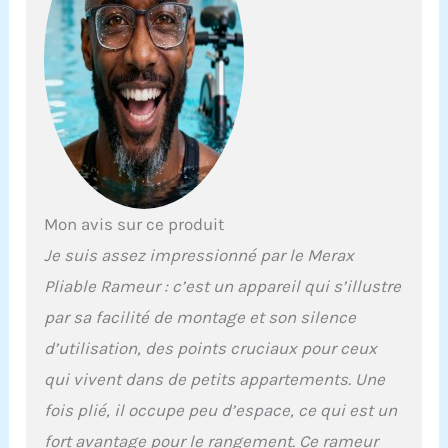
le rameur offre une
expérience d'aviron fluide
et silencieuse, vous
permettant de vous
concentrer sur votre
parcours de remise en
forme [Réservoir d'eau
robuste] Le rameur est
doté d'un réservoir d'eau
de 4 mm d'épaisseur en
polycarbonate d'un
Mon avis sur ce produit
diamètre de 500 mm, qui
Je suis assez impressionné par le Merax
offre une expérience
d'aviron réaliste et
Pliable Rameur : c’est un appareil qui s’illustre
apaisante [Assemblage
par sa facilité de montage et son silence
sophistiqué] Le rameur
est décoré de vis et
d’utilisation, des points cruciaux pour ceux
d'écrous chromés qui
qui vivent dans de petits appartements. Une
créent une surface polie
qui correspond à sa
fois plié, il occupe peu d’espace, ce qui est un
construction en bois
fort avantage pour le rangement. Ce rameur
[Assemblage