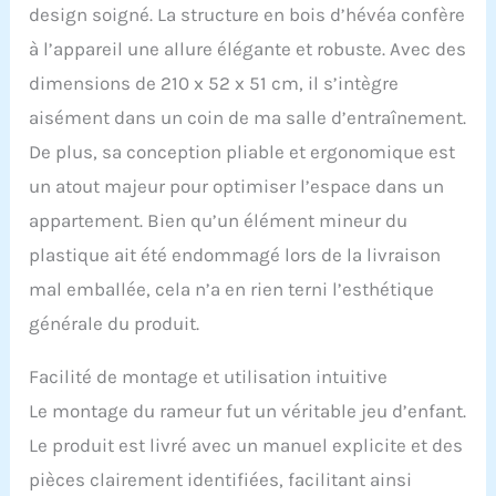
design soigné. La structure en bois d’hévéa confère
le rameur offre une
expérience d'aviron fluide
à l’appareil une allure élégante et robuste. Avec des
et silencieuse, vous
dimensions de 210 x 52 x 51 cm, il s’intègre
permettant de vous
concentrer sur votre
aisément dans un coin de ma salle d’entraînement.
parcours de remise en
De plus, sa conception pliable et ergonomique est
forme [Réservoir d'eau
robuste] Le rameur est
un atout majeur pour optimiser l’espace dans un
doté d'un réservoir d'eau
appartement. Bien qu’un élément mineur du
de 4 mm d'épaisseur en
polycarbonate d'un
plastique ait été endommagé lors de la livraison
diamètre de 500 mm, qui
mal emballée, cela n’a en rien terni l’esthétique
offre une expérience
d'aviron réaliste et
générale du produit.
apaisante [Assemblage
sophistiqué] Le rameur
Facilité de montage et utilisation intuitive
est décoré de vis et
Le montage du rameur fut un véritable jeu d’enfant.
d'écrous chromés qui
créent une surface polie
Le produit est livré avec un manuel explicite et des
qui correspond à sa
pièces clairement identifiées, facilitant ainsi
construction en bois