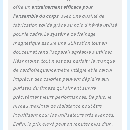
sophistiqué] Le rameur
offre un
entraînement efficace pour
est décoré de vis et
l’ensemble du corps
, avec une qualité de
d'écrous chromés qui
créent une surface polie
fabrication solide grâce au bois d’hévéa utilisé
qui correspond à sa
pour le cadre. Le système de freinage
construction en bois
magnétique assure une utilisation tout en
douceur et rend l’appareil agréable à utiliser.
Néanmoins, tout n’est pas parfait : le manque
de cardiofréquencemètre intégré et le calcul
imprécis des calories peuvent déplaire aux
puristes du fitness qui aiment suivre
précisément leurs performances. De plus, le
niveau maximal de résistance peut être
insuffisant pour les utilisateurs très avancés.
Enfin, le prix élevé peut en rebuter plus d’un,