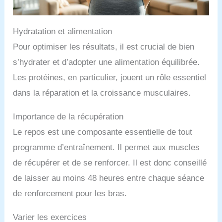
entraînement plus polyvalent et faire une variété
d'exercices sur banc qui ciblent votre dos, vos
jambes ou votre poitrine, le tout à partir d'une seule
Hydratation et alimentation
pièce de banc d'entraînement YOLEO Pas de
soucis d'achat : tous les bancs de gym YOLEO
Pour optimiser les résultats, il est crucial de bien
sont approuvés. Si vous rencontrez un problème ou
avez besoin d'aide supplémentaire, n'hésitez pas à
s’hydrater et d’adopter une alimentation équilibrée.
nous contacter par e-mail ou Amazon directement.
Les protéines, en particulier, jouent un rôle essentiel
Nous offrons un service de remplacement gratuit à
tout moment et pour quelque raison que ce soit
dans la réparation et la croissance musculaires.
Importance de la récupération
Le repos est une composante essentielle de tout
programme d’entraînement. Il permet aux muscles
de récupérer et de se renforcer. Il est donc conseillé
de laisser au moins 48 heures entre chaque séance
de renforcement pour les bras.
Varier les exercices