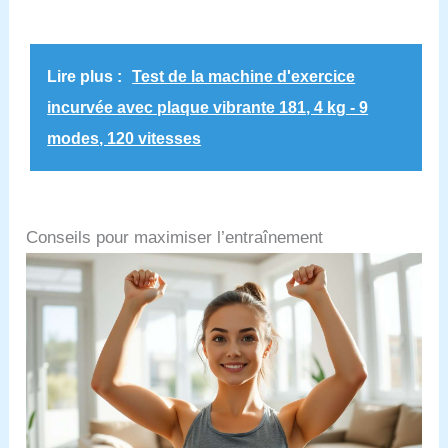
avec soutien de la colonne vertébrale pour plus de
confort et de protection de la colonne vertébrale. Ce
banc d'entraînement réglable aide également à
réduire la fatigue du cou, des lombaires et du haut
Lire plus :
Test de la machine d'exercice
du dos, ce qui est idéal pour les culturistes de
grande taille Pliage rapide et gain de place : avec
incurvée avec plaque vibrante 181, 4 kg - 9
seulement 10,4 kg avec une poignée attachée, ce
banc est facile à plier en 3 secondes et à déplacer,
modes, 120 vitesses
de sorte que vous pouvez emporter votre
entraînement presque n'importe où. Mesurant 80 x
43 x 22 cm (L x l x H) une fois plié, il est portable et
compact avec moins d'espace dans votre salle de
sport à domicile Structure stable et matériau de
Conseils pour maximiser l’entraînement
qualité : avec le tube de jambe plus large et la
structure triangulaire plus robuste, il est assez
robuste pour vous soutenir et supporter le poids que
vous soulevez. Les pieds sont doublés de
caoutchouc antidérapant, ce qui signifie que le banc
de gym YOLEO est stable et sûr à utiliser sur
différents sols. Le siège est rempli de mousse
pelucheuse et recouvert de cuir synthétique
durable, ce qui le rend à la fois confortable et facile
à nettoyer Entraînement polyvalent : vous pouvez
l'ajuster de 60 façons différentes pour un