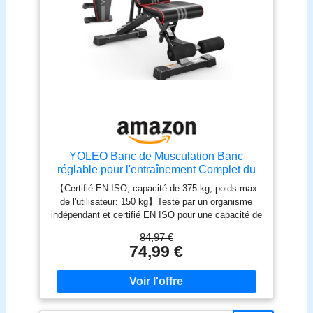
YOLEO Banc de Musculation Banc
réglable pour l'entraînement Complet du
Corps Banc inclinable Appareil
【Certifié EN ISO, capacité de 375 kg, poids max
Musculation pour Exercice Gymnastique à
de l'utilisateur: 150 kg】Testé par un organisme
Domicile/Bureau
indépendant et certifié EN ISO pour une capacité de
375 kg — une spécification que la plupart des
84,97 €
bancs de cette gamme de prix sont loin d'atteindre.
74,99 €
Structure en acier à double triangle conçue pour
garantir stabilité et silence lors des développés
avec haltères lourds, des hip thrusts avec charge et
des exercices avec haltères. Chaque composant a
été testé et certifié. Ce n'est pas une promesse,