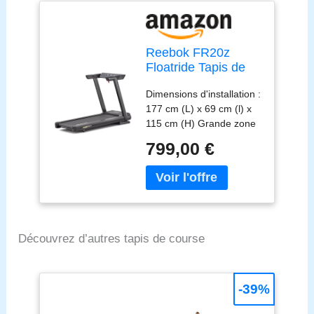
Reebok FR20z
Floatride Tapis de
Course - Noir
Dimensions d'installation :
177 cm (L) x 69 cm (l) x
115 cm (H) Grande zone
de course : 140 cm (L) x
799,00 €
46 cm (l) Vitesse
maximale de 18 km/h
Charge maximale : 120
kg Compatible avec Zwift
et kinomap
Découvrez d’autres tapis de course
-39%