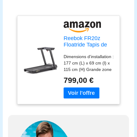
Reebok FR20z
Floatride Tapis de
Course - Noir
Dimensions d'installation :
177 cm (L) x 69 cm (l) x
115 cm (H) Grande zone
de course : 140 cm (L) x
799,00 €
46 cm (l) Vitesse
maximale de 18 km/h
Charge maximale : 120
kg Compatible avec Zwift
et kinomap