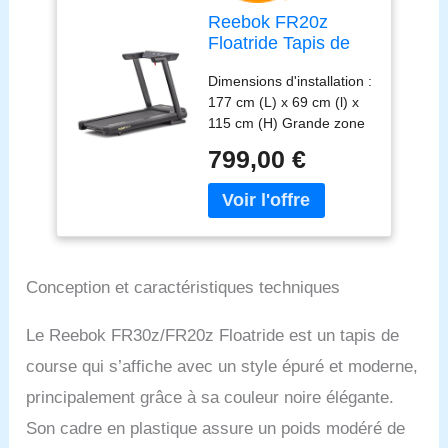
Reebok FR20z
Floatride Tapis de
Course - Noir
Dimensions d'installation :
177 cm (L) x 69 cm (l) x
115 cm (H) Grande zone
de course : 140 cm (L) x
799,00 €
46 cm (l) Vitesse
maximale de 18 km/h
Charge maximale : 120
kg Compatible avec Zwift
et kinomap
Conception et caractéristiques techniques
Le Reebok FR30z/FR20z Floatride est un tapis de
course qui s’affiche avec un style épuré et moderne,
principalement grâce à sa couleur noire élégante.
Son cadre en plastique assure un poids modéré de