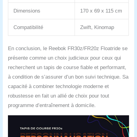
Dimensions
170 x 69 x 115 cm
Compatibilité
Zwift, Kinomap
En conclusion, le Reebok FR30z/FR20z Floatride se
présente comme un choix judicieux pour ceux qui
recherchent un tapis de course fiable et performant,
à condition de s’assurer d’un bon suivi technique. Sa
capacité à combiner technologie moderne et
robustesse en fait un allié de choix pour tout
programme d’entraînement à domicile.