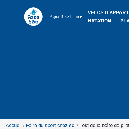
Aller
VÉLOS D’APPAR
au
Aqua Bike France
NATATION
PL
contenu
Accueil
Faire du sport chez soi
Test de la boîte de pil