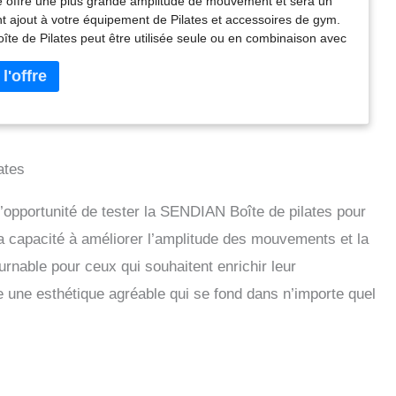
e offre une plus grande amplitude de mouvement et sera un
ée indépendamment (gris)
nt ajout à votre équipement de Pilates et accessoires de gym.
oîte de Pilates peut être utilisée seule ou en combinaison avec
rmateur Sendian Pilates
ates
 l’opportunité de tester la SENDIAN Boîte de pilates pour
sa capacité à améliorer l’amplitude des mouvements et la
tournable pour ceux qui souhaitent enrichir leur
e une esthétique agréable qui se fond dans n’importe quel