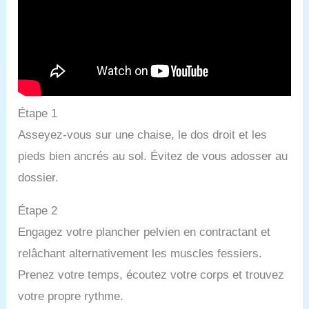
Étape 1
Asseyez-vous sur une chaise, le dos droit et les
pieds bien ancrés au sol. Évitez de vous adosser au
dossier.
Étape 2
Engagez votre plancher pelvien en contractant et
relâchant alternativement les muscles fessiers.
Prenez votre temps, écoutez votre corps et trouvez
votre propre rythme.