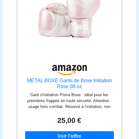
METAL BOXE Gants de Boxe Initiation
Rose 08 oz
Gant d’initiation Prima Boxe : idéal pour les
premières frappes en toute sécurité. Attention :
usage hors combat. Réservé à l’initiation, non
recommandé pour le sparring ou la compétition.
Mousse préformée confortable : bonne absorption et
25,00 €
protection, avec une forme proche des gants haut
de gamme. Adapté aux frappes légères : conçu
spécialement pour l’apprentissage et les exercices