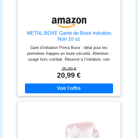
METAL BOXE Gants de Boxe Initiation
Noir 10 oz
Gant d’initiation Prima Boxe : idéal pour les
premières frappes en toute sécurité. Attention :
usage hors combat. Réservé à l’initiation, non
recommandé pour le sparring ou la compétition.
25,00 €
Mousse préformée confortable : bonne absorption et
20,99 €
protection, avec une forme proche des gants haut
de gamme. Adapté aux frappes légères : conçu
spécialement pour l’apprentissage et les exercices
sans contact. Fermeture velcro au poignet : serrage
simple et rapide pour un maintien efficace.