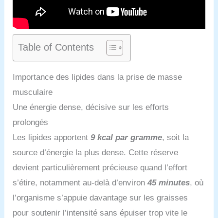
Table of Contents
Importance des lipides dans la prise de masse
musculaire
Une énergie dense, décisive sur les efforts
prolongés
Les lipides apportent
9 kcal par gramme
, soit la
source d’énergie la plus dense. Cette réserve
devient particulièrement précieuse quand l’effort
s’étire, notamment au-delà d’environ
45 minutes
, où
l’organisme s’appuie davantage sur les graisses
pour soutenir l’intensité sans épuiser trop vite le