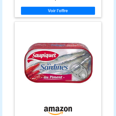
DES FILETS SOIGNEUSEMENT PRÉPARÉS :
Minutieusement préparés et délicatement mis en
boîte à la main ces filets de poisson sans arêtes
vous offrent le meilleur de la sardine pour vous
régaler au quotidien. TRAÇABILITÉ GARANTIE :
Ce produit est élaboré à base de sardine 100 %
traçable. Saupiquet s'engage à fournir à chacun les
données relatives à l'origine du poisson et aux
méthodes de pêche utilisées depuis le site web
Saupiquet. ADOPTER ET PROMOUVOIR UNE
ALIMENTATION SAINE : ces filets de sardines en
boîte sont préparés avec soin, sans ajout de
conservateurs, sans colorants, ni arômes artificiels.
Naturellement riches en Oméga 3. LA TOUCHE
SAUPIQUET : c'est une touche de créativité et de
passion, pour le poisson, pour son goût et pour
votre plaisir. Une manière unique de cuisiner depuis
1877 avec le souci du détail. Un engagement
responsable et durable sur terre comme en mer.