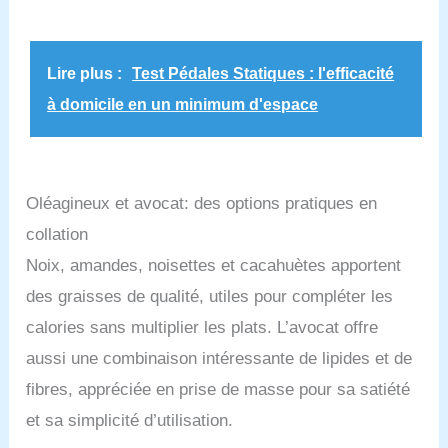
goût et pour votre plaisir. Une manière unique de
cuisiner depuis 1877 avec le souci du détail. Un
engagement responsable et durable sur terre
comme en mer.
Lire plus :
Test Pédales Statiques : l'efficacité
à domicile en un minimum d'espace
Oléagineux et avocat: des options pratiques en
collation
Noix, amandes, noisettes et cacahuètes apportent
des graisses de qualité, utiles pour compléter les
calories sans multiplier les plats. L’avocat offre
aussi une combinaison intéressante de lipides et de
fibres, appréciée en prise de masse pour sa satiété
et sa simplicité d’utilisation.