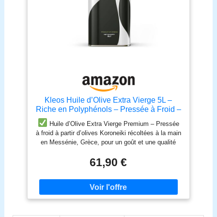
Kleos Huile d’Olive Extra Vierge 5L –
Riche en Polyphénols – Pressée à Froid –
Récolte 2025/26 – Origine Grèce – Qualité
Huile d’Olive Extra Vierge Premium – Pressée
Premium – DDM 31/07/2027
à froid à partir d’olives Koroneiki récoltées à la main
en Messénie, Grèce, pour un goût et une qualité
supérieurs.
100% Pure & Naturelle – Sans
61,90 €
additifs, sans conservateurs – uniquement une huile
d’olive riche en polyphénols et en antioxydants.
Qualité Récompensée – Produite selon des
méthodes traditionnelles pour un équilibre
exceptionnel entre des notes fruitées, amères et
poivrées. 🍽 Parfaite pour Tous Vos Plats – Idéale