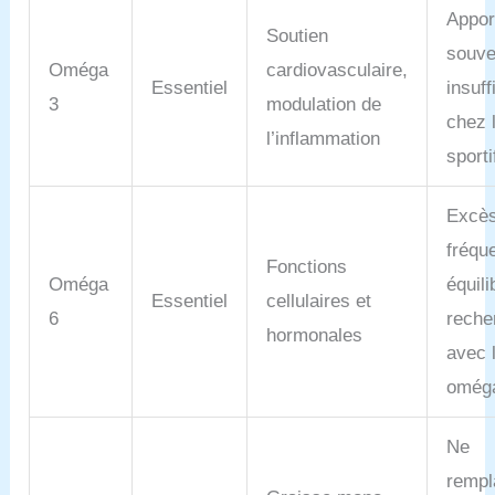
Appor
Soutien
souve
Oméga
cardiovasculaire,
Essentiel
insuff
3
modulation de
chez 
l’inflammation
sporti
Excè
fréqu
Fonctions
Oméga
équili
Essentiel
cellulaires et
6
reche
hormonales
avec 
omég
Ne
rempl