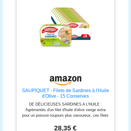
poisson et aux méthodes de pêche utilisées depuis
le site web Saupiquet. ADOPTER ET
PROMOUVOIR UNE ALIMENTATION SAINE : ces
filets de sardines en boîte sont préparés avec soin,
sans ajout de conservateurs, sans colorants, ni
arômes artificiels. Naturellement riches en Oméga
3. LA TOUCHE SAUPIQUET : c'est une touche de
créativité et de passion, pour le poisson, pour son
goût et pour votre plaisir. Une manière unique de
cuisiner depuis 1877 avec le souci du détail. Un
engagement responsable et durable sur terre
comme en mer.
SAUPIQUET - Filets de Sardines à l'Huile
d'Olive - 15 Conserves
DE DÉLICIEUSES SARDINES A L'HUILE :
Agrémentés d'un filet d'huile d'olive vierge extra
pour un poisson toujours plus savoureux, ces filets
de sardines sans arêtes peuvent être dégustés tels
quels ou accompagner vos plats chauds ou froids.
28,35 €