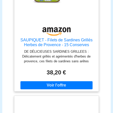
SAUPIQUET - Filets de Sardines Grillés
Herbes de Provence - 15 Conserves
DE DÉLICIEUSES SARDINES GRILLEES :
Délicatement grillés et agrémentés d'herbes de
provence, ces filets de sardines sans arêtes
peuvent être dégustés tels quels ou accompagner
vos plats chauds ou froids. DES FILETS
38,20 €
SOIGNEUSEMENT PRÉPARÉS : Minutieusement
préparés et délicatement mis en boîte à la main en
Bretagne, à Quimper, ces filets de poisson sans
arêtes vous offrent le meilleur de la sardine pour
vous régaler au quotidien. TRAÇABILITÉ
GARANTIE : Ce produit est élaboré à base de
sardine 100 % traçable. Saupiquet s'engage à
fournir à chacun les données relatives à l'origine du