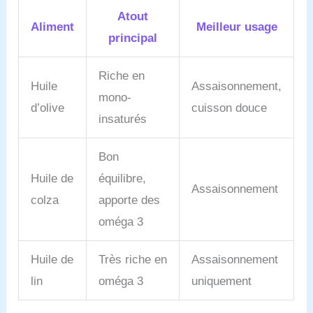
pour les salades, les trempettes, l’assaisonnement
et sublimer vos recettes méditerranéennes
Atout
Aliment
Meilleur usage
préférées.
Récoltée de Manière Durable – Issue
principal
d’oliveraies familiales et produite de manière
éthique et respectueuse de l’environnement.
Riche en
Huile
Assaisonnement,
mono-
d’olive
cuisson douce
insaturés
Bon
Huile de
équilibre,
Assaisonnement
colza
apporte des
oméga 3
Huile de
Très riche en
Assaisonnement
lin
oméga 3
uniquement