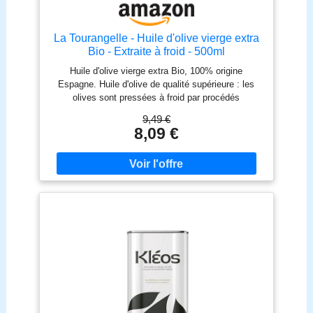
La Tourangelle - Huile d'olive vierge extra
Bio - Extraite à froid - 500ml
Huile d'olive vierge extra Bio, 100% origine
Espagne. Huile d'olive de qualité supérieure : les
olives sont pressées à froid par procédés
mécaniques pour en conserver toutes les propriétés
9,49 €
nutritionnelles. L'huile d'olive La Tourangelle a reçu
8,09 €
le prix Bien Manger 2025 et le prix Marmiton 2024
pour sa production biologique et sa richesse
aromatique. Huile d'olive issue d'une agriculture
100% Biologique & durable. Conditionnement dans
un bidon en métal recyclable qui protège l'huile
d'olive de l'oxydation de la lumière et préserve ainsi
ses qualités gustatives & nutritionnelles.