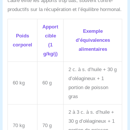
cadre évite les apports trop bas, souvent contre-
productifs sur la récupération et l’équilibre hormonal.
Apport
Exemple
Poids
cible
d’équivalences
corporel
(1
alimentaires
g/kg/j)
2 c. à s. d’huile + 30 g
d’oléagineux + 1
60 kg
60 g
portion de poisson
gras
2 à 3 c. à s. d’huile +
30 g d’oléagineux + 1
70 kg
70 g