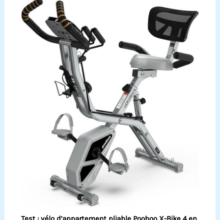
Test : vélo d’appartement pliable Pooboo X-Bike 4 en