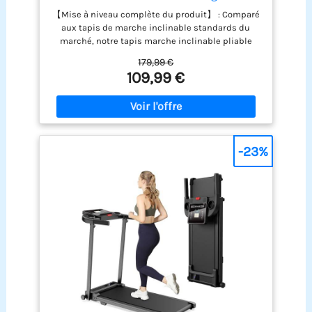
【Mise à niveau complète du produit】 : Comparé
aux tapis de marche inclinable standards du
marché, notre tapis marche inclinable pliable
silencieux offre un réglage manuel d'inclinaison à
179,99 €
3 niveaux (max 16%), un moteur sans balais de 3.0
109,99 €
CV (vitesse max 10 km/h), un plateau (2 couches)
et une bande de course (6 couches). Il dispose
également de reposabrazos ajustables pour plus
de confort ; avec son panneau LED intuitif et
télécommande magnétique, ce tapis roulant
pliable vous permet d’entraîner efficacement et
-23%
confortablement chez vous. 【Technologie
d'absorption des chocs et faible niveau sonore
pour protéger les genoux】 : Ce tapis pliable de
marche silencieux est doté d'un système
d'absorption des chocs multicouche. plateau de
course à 2 couches et bande de course à 7
couches réduisent efficacement les vibrations.
Équipé de huit amortisseurs internes en silicone
et de quatre coussinets externes en caoutchouc
alvéolé, il protège efficacement les genoux tout en
réduisant les niveaux sonores en dessous de 45
décibels, Vous pouvez donc l'utiliser la nuit sans