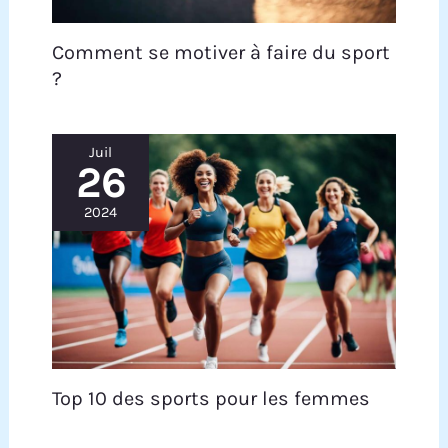
la vitesse, la distance, les calories et le temps,
vous permettant de suivre facilement votre
Comment se motiver à faire du sport
entraînement.
?
Juil
26
2024
Top 10 des sports pour les femmes