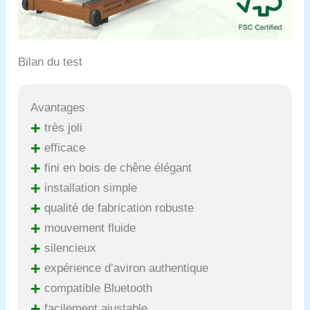
vente, le rameur d'eau
bénéficie de 2 ans de
pièces de rechange et
d'une politique de retour
et d'échange gratuit de
Bilan du test
30 jours. Si vous
rencontrez un problème
avec votre produit,
Avantages
n'hésitez pas à nous
+
très joli
contacter. Notre équipe
+
technique professionnelle
efficace
répondra rapidement à
+
fini en bois de chêne élégant
vos préoccupations et
+
installation simple
assurera une solution
satisfaisante pour vous.
+
qualité de fabrication robuste
+
mouvement fluide
+
silencieux
+
expérience d’aviron authentique
+
compatible Bluetooth
+
facilement ajustable