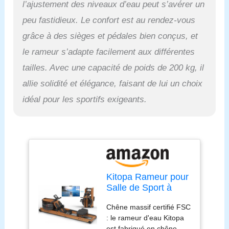
l’ajustement des niveaux d’eau peut s’avérer un
prolongeant la durée de
vie du rameur. Fonction
peu fastidieux. Le confort est au rendez-vous
Bluetooth et compatible
grâce à des sièges et pédales bien conçus, et
avec Kinomap : le rameur
pliable se connecte à
le rameur s’adapte facilement aux différentes
l'application Kinomap via
tailles. Avec une capacité de poids de 200 kg, il
Bluetooth, vous
permettant de profiter de
allie solidité et élégance, faisant de lui un choix
divers scénarios d'aviron
idéal pour les sportifs exigeants.
virtuels. Faites
l'expérience d'un
entraînement interactif en
rivalisant avec des amis
en ligne, améliorant le
réalisme et le plaisir de
l'aviron. En tant que
partenaire kinomap, vous
Kitopa Rameur pour
pouvez profiter d'un
Salle de Sport à
abonnement Kinomap de
Domicile, rameur
Chêne massif certifié FSC
44 jours, y compris un
Pliable en Bois de
: le rameur d'eau Kitopa
essai de 14 jours et un
chêne avec
est fabriqué en chêne