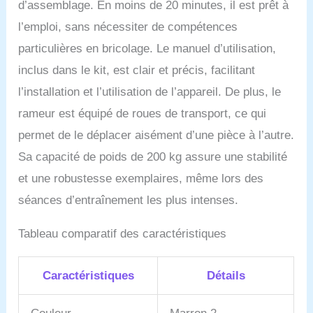
brûle les graisses et
d’assemblage. En moins de 20 minutes, il est prêt à
façonne le corps, mais
l’emploi, sans nécessiter de compétences
améliore également la
forme cardiorespiratoire,
particulières en bricolage. Le manuel d’utilisation,
renforce la puissance
inclus dans le kit, est clair et précis, facilitant
musculaire et soulage le
stress. Chaque fois que
l’installation et l’utilisation de l’appareil. De plus, le
vous ramez, vos
rameur est équipé de roues de transport, ce qui
membres supérieurs, vos
membres inférieurs, votre
permet de le déplacer aisément d’une pièce à l’autre.
taille, votre abdomen et
Sa capacité de poids de 200 kg assure une stabilité
votre dos peuvent être
entièrement contractés et
et une robustesse exemplaires, même lors des
étirés pour obtenir un
séances d’entraînement les plus intenses.
entraînement complet du
corps. Toute la famille
Tableau comparatif des caractéristiques
peut profiter de la vie
saine apportée par le
rameur. Suivi complet des
Caractéristiques
Détails
données : le rameur est
équipé d'un écran
réglable de haute