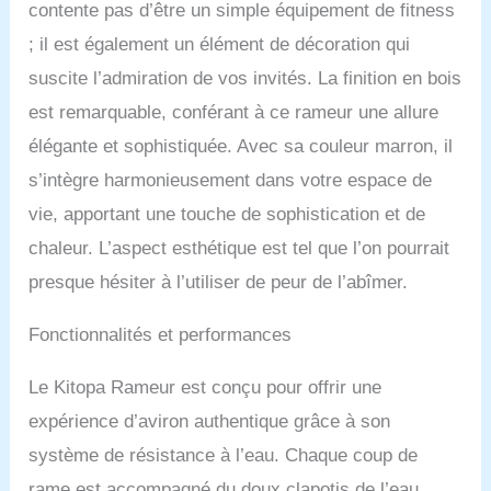
200 kg. Rameur adapté
contente pas d’être un simple équipement de fitness
pour les utilisateurs d'une
; il est également un élément de décoration qui
hauteur maximale de 2
m. Expérience d'aviron
suscite l’admiration de vos invités. La finition en bois
sûre et stable : le
est remarquable, conférant à ce rameur une allure
système de résistance à
l'eau du rameur en bois
élégante et sophistiquée. Avec sa couleur marron, il
imite le mouvement de
s’intègre harmonieusement dans votre espace de
l'aviron réel, apportant
une expérience d'aviron
vie, apportant une touche de sophistication et de
plus naturelle et plus
chaleur. L’aspect esthétique est tel que l’on pourrait
lisse. Vous pouvez régler
la résistance en
presque hésiter à l’utiliser de peur de l’abîmer.
augmentant ou en
diminuant la quantité
Fonctionnalités et performances
d'eau afin de répondre à
votre propre intensité
Le Kitopa Rameur est conçu pour offrir une
d'entraînement. Siège
confortable et roulettes
expérience d’aviron authentique grâce à son
en polyuréthane
système de résistance à l’eau. Chaque coup de
absorbant les chocs pour
plus de confort et de
rame est accompagné du doux clapotis de l’eau,