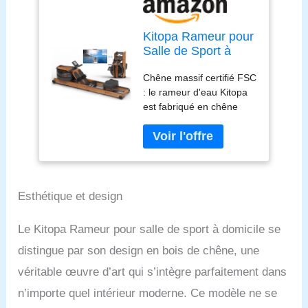
Kitopa Rameur pour
Salle de Sport à
Domicile, rameur
Chêne massif certifié FSC
Pliable en Bois de
: le rameur d'eau Kitopa
chêne avec
est fabriqué en chêne
Moniteur Bluetooth
massif de haute qualité,
et Support de
le grain du bois naturel
téléphone réglable,
est beau et généreux.
rameur d'eau,
Certification FSC, non
capacité de Poids
seulement pour garantir
de 200 kg,
une durabilité à long
Compatible avec
Esthétique et design
terme et une résistance à
l'usure, mais aussi pour
Le Kitopa Rameur pour salle de sport à domicile se
aider à promouvoir le
distingue par son design en bois de chêne, une
développement durable.
La construction en bois
véritable œuvre d’art qui s’intègre parfaitement dans
massif véritable garantit
n’importe quel intérieur moderne. Ce modèle ne se
une capacité de poids de