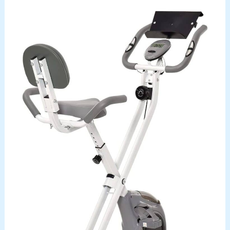
n'hésitez pas à nous
contacter. Notre équipe
technique professionnelle
répondra rapidement à
vos préoccupations et
assurera une solution
satisfaisante pour vous.