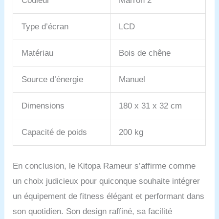
Couleur
Marron 2
technologie qui suit
simultanément 8 mesures
Type d’écran
LCD
d'entraînement clés :
temps, temps/500 m,
distance, coup, calories,
Matériau
Bois de chêne
watt, spm, pouls. Cette
surveillance complète des
Source d’énergie
Manuel
données aide les
utilisateurs à évaluer
efficacement l'efficacité
Dimensions
180 x 31 x 32 cm
de l'entraînement et à
ajuster les programmes
en temps réel pour
Capacité de poids
200 kg
garantir des résultats
satisfaisants. Pliable et
facile à installer : rameur
En conclusion, le Kitopa Rameur s’affirme comme
pliable à 180° pour
un choix judicieux pour quiconque souhaite intégrer
économiser 80 %
d'espace, taille pliée : 31
un équipement de fitness élégant et performant dans
x 20 x 96 cm. Équipé de
son quotidien. Son design raffiné, sa facilité
roues de transport, vous