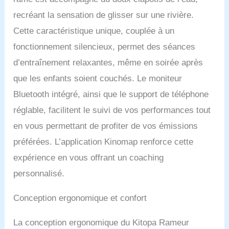
stabilité lors de la rame.
recréant la sensation de glisser sur une rivière.
La structure de support à
double rail disperse
Cette caractéristique unique, couplée à un
efficacement la pression
fonctionnement silencieux, permet des séances
générée lors de l'aviron,
minimisant l'usure et
d’entraînement relaxantes, même en soirée après
prolongeant la durée de
que les enfants soient couchés. Le moniteur
vie du rameur. Fonction
Bluetooth et compatible
Bluetooth intégré, ainsi que le support de téléphone
avec Kinomap : le rameur
réglable, facilitent le suivi de vos performances tout
pliable se connecte à
en vous permettant de profiter de vos émissions
l'application Kinomap via
Bluetooth, vous
préférées. L’application Kinomap renforce cette
permettant de profiter de
expérience en vous offrant un coaching
divers scénarios d'aviron
virtuels. Faites
personnalisé.
l'expérience d'un
entraînement interactif en
Conception ergonomique et confort
rivalisant avec des amis
en ligne, améliorant le
La conception ergonomique du Kitopa Rameur
réalisme et le plaisir de