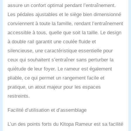
l'aviron. En tant que
assure un confort optimal pendant l’entraînement.
partenaire kinomap, vous
Les pédales ajustables et le siège bien dimensionné
pouvez profiter d'un
abonnement Kinomap de
conviennent à toute la famille, rendant l’entraînement
44 jours, y compris un
accessible à tous, quelle que soit la taille. Le design
essai de 14 jours et un
abonnement prolongé de
à double rail garantit une coulée fluide et
30 jours de Kitopa, vous
silencieuse, une caractéristique essentielle pour
donnant ainsi beaucoup
de temps pour explorer
ceux qui souhaitent s’entraîner sans perturber la
une variété
quiétude de leur foyer. Le rameur est également
d'entraînement d'aviron
et rester motivé pendant
pliable, ce qui permet un rangement facile et
votre parcours de remise
pratique, un atout majeur pour les espaces
en forme. Entraînement
complet du corps et
restreints.
combustion efficace des
graisses : le rameur est
Facilité d’utilisation et d’assemblage
un équipement d'exercice
aérobique et anaérobique
L’un des points forts du Kitopa Rameur est sa facilité
efficace, non seulement