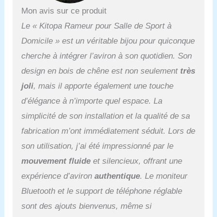
imite le mouvement de
Mon avis sur ce produit
l'aviron réel, apportant
Le « Kitopa Rameur pour Salle de Sport à
une expérience d'aviron
plus naturelle et plus
Domicile » est un véritable bijou pour quiconque
lisse. Vous pouvez régler
cherche à intégrer l’aviron à son quotidien. Son
la résistance en
augmentant ou en
design en bois de chêne est non seulement
très
diminuant la quantité
joli
, mais il apporte également une touche
d'eau afin de répondre à
votre propre intensité
d’élégance à n’importe quel espace. La
d'entraînement. Siège
simplicité de son installation et la qualité de sa
confortable et roulettes
en polyuréthane
fabrication m’ont immédiatement séduit. Lors de
absorbant les chocs pour
son utilisation, j’ai été impressionné par le
plus de confort et de
stabilité lors de la rame.
mouvement fluide
et silencieux, offrant une
La structure de support à
expérience d’aviron
authentique
. Le moniteur
double rail disperse
efficacement la pression
Bluetooth et le support de téléphone réglable
générée lors de l'aviron,
sont des ajouts bienvenus, même si
minimisant l'usure et