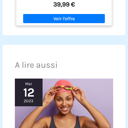
crée un son apaisant, garantissant un
39,99 €
environnement d'exercice relaxant et sûr.
Compagnon de fitness à transporter : légère et
très portable, cette poche d'eau est parfaite pour
l'entraînement en intérieur et en extérieur. Restez
actif n'importe où, s'adaptant facilement à votre
style de vie pour des routines de fitness pratiques
et constantes. Réglage du poids personnalisé :
adaptez le poids de la poche à eau à chaque
mouvement et répétition. Cette fonction
personnalisable défie vos muscles de manière
A lire aussi
unique, améliorant votre expérience
d'entraînement avec la poche d'eau à chaque
séance. Développement musculaire et
amélioration de l'équilibre : idéal pour tous les
Mai
niveaux de condition physique, ce sac
12
d'entraînement favorise la croissance musculaire
et améliore l'équilibre. Que vous soyez débutant
ou professionnel, c'est un must pour un
2023
entraînement aquatique efficace. Outil d'exercice
multifonctionnel : équipé de doubles poignées
avec coutures renforcées et joints hermétiques, il
est parfait pour l'haltérophilie, l'entraînement en
force et divers exercices tels que les foulées et les