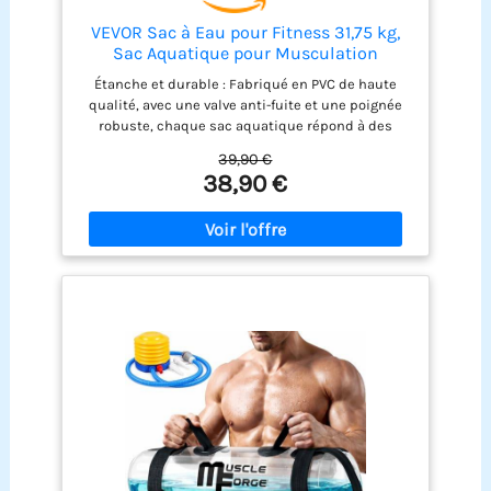
VEVOR Sac à Eau pour Fitness 31,75 kg,
Sac Aquatique pour Musculation
Réglable, Portable avec Poignées Solides,
Étanche et durable : Fabriqué en PVC de haute
Matériel d’Entraînement pour Stabilité
qualité, avec une valve anti-fuite et une poignée
Équilibre Crossfit Exercices à Domicile
robuste, chaque sac aquatique répond à des
Gym
normes strictes. Il assure l'absence de fuites d'air
39,90 €
ou d'eau, pour des performances durables lors de
38,90 €
vos entraînements Outil d'entraînement
polyvalent : La fluidité dynamique de ce sac lesté
le rend idéal pour les exercices d'aérobic, de
musculation, d'équilibre et d'entraînement
fractionné. Il améliore l'équilibre, optimise la
réactivité athlétique et diversifie votre
programme d'entraînement Poids réglable : Le sac
aquatique réglable peut contenir jusqu'à 70 lb /
31,75 kg d'eau, vous permettant de modifier le
niveau d'eau pour atteindre un poids adapté à vos
objectifs d'entraînement, assurant des résultats
d'entraînement optimaux Pratique à utiliser : Doté
d'un système de remplissage par pression, ce
grand sac aquatique pour l'entraînement
minimise les risques de fuite et est facile à