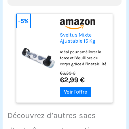
-5%
Sveltus Mixte
Ajustable 15 Kg
Aqua training bag,
Idéal pour améliorer la
Transparent, Kg EU
force et l'équilibre du
corps grâce à l'instabilité
du débit d'eau Offre des
66,39 €
méthodes d'exercice plus
62,99 €
intéressantes pour les
amateurs de fitness et
les athlètes Doté de 4
poignées renforcées pour
varier les exercices
Compact une fois plié
Découvrez d’autres sacs
Indicateur de poids
proche du niveau d'eau.