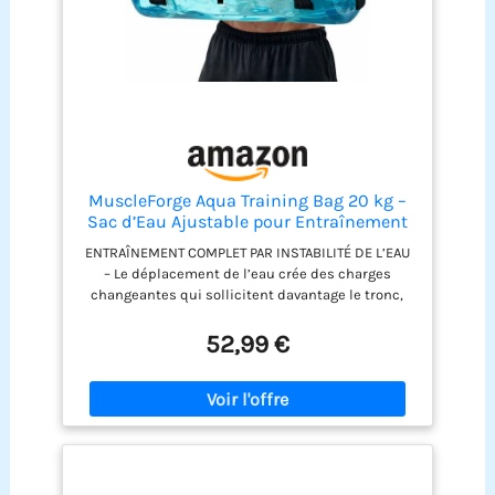
utiliser. Lorsqu'il n'est pas utilisé, il se plie pour
un rangement compact, le rendant ainsi portable
et facile à ranger Accessoires bien pensés inclus :
Ce sac aquatique est fourni avec un kit de
teinture et de pompe à air, vous évitant ainsi
d'acheter des accessoires supplémentaires. Prêt à
l'emploi, il est pratique et polyvalent pour votre
entraînement. Remarque : la couleur varie en
fonction de la quantité de colorant - à ajuster en
fonction des résultats souhaités
MuscleForge Aqua Training Bag 20 kg –
Sac d’Eau Ajustable pour Entraînement
Fonctionnel, Stabilité, Core Training et
ENTRAÎNEMENT COMPLET PAR INSTABILITÉ DE L’EAU
Préparation Motrice, Sac Aquatique
– Le déplacement de l’eau crée des charges
Fitness Portable
changeantes qui sollicitent davantage le tronc,
les stabilisateurs et les chaînes musculaires;
chaque répétition exige contrôle, coordination et
52,99 €
engagement global. RÉSISTANCE DYNAMIQUE POUR
FORCE ET COORDINATION – La masse d’eau réagit à
chaque mouvement, améliore proprioception et
activation musculaire, et apporte variété aux
séances de renforcement et de conditioning face
aux charges fixes. POIDS AJUSTABLE JUSQU’À 20 KG
– Remplissez au niveau souhaité et progressez