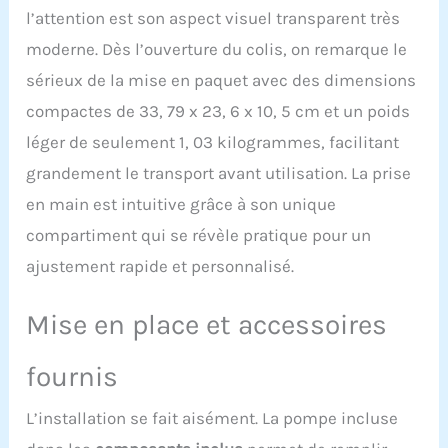
SALEE (eau de mer), A
l’attention est son aspect visuel transparent très
VIDER APRES CHAQUE
UTILISATION ET A NE PAS
moderne. Dès l’ouverture du colis, on remarque le
UTILISER EN EXTERIEUR
sérieux de la mise en paquet avec des dimensions
PAR TEMPS FROID. Vendu
avec pompe.
compactes de 33, 79 x 23, 6 x 10, 5 cm et un poids
léger de seulement 1, 03 kilogrammes, facilitant
grandement le transport avant utilisation. La prise
en main est intuitive grâce à son unique
compartiment qui se révèle pratique pour un
ajustement rapide et personnalisé.
Mise en place et accessoires
fournis
L’installation se fait aisément. La pompe incluse