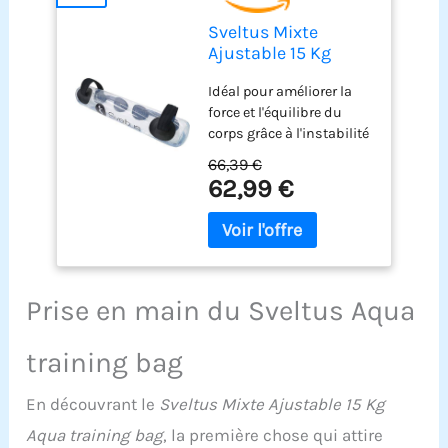
Sveltus Mixte
Ajustable 15 Kg
Aqua training bag,
Idéal pour améliorer la
Transparent, Kg EU
force et l'équilibre du
corps grâce à l'instabilité
du débit d'eau Offre des
66,39 €
méthodes d'exercice plus
62,99 €
intéressantes pour les
amateurs de fitness et
les athlètes Doté de 4
poignées renforcées pour
varier les exercices
Compact une fois plié
Prise en main du Sveltus Aqua
Indicateur de poids
proche du niveau d'eau.
training bag
Bouchon de valve
d’air/vidange à
En découvrant le
Sveltus Mixte Ajustable 15 Kg
l’extrémité. NE PAS
UTILISER AVEC DE L'EAU
Aqua training bag
, la première chose qui attire