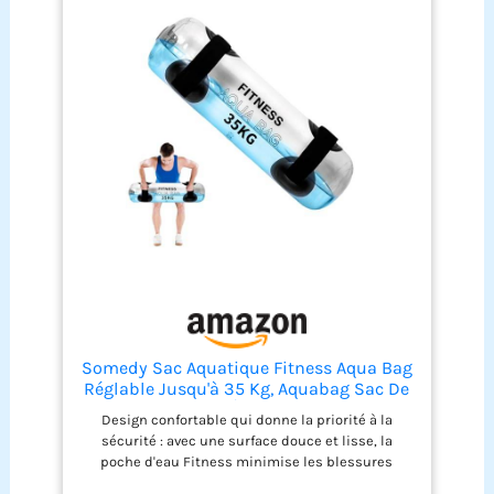
par paliers; grâce à l’instabilité, même de faibles
volumes restent stimulants; des repères clairs
facilitent la reproduction exacte de la charge.
PORTABLE ET PRÊT EN QUELQUES MINUTES – Vide, il
pèse 1,5 kg et se plie facilement; valve et pompe
incluses pour un remplissage et un gonflage
rapides, à la maison, en salle ou en extérieur,
selon vos besoins. CONSTRUCTION SÛRE À QUATRE
POIGNÉES – PVC épais et quatre poignées
ergonomiques assurent une prise stable pour
presses, tirages, rotations et portés, développant
simultanément force du tronc, stabilité et
équilibre.
Somedy Sac Aquatique Fitness Aqua Bag
Réglable Jusqu'à 35 Kg, Aquabag Sac De
Sable avec Pompe À Air, Alternatif Au Sac
Design confortable qui donne la priorité à la
pour Musculation, Fitness Et Équilibre,
sécurité : avec une surface douce et lisse, la
Transparent Unisexe
poche d'eau Fitness minimise les blessures
pendant l'entraînement. Son flux d'eau interne