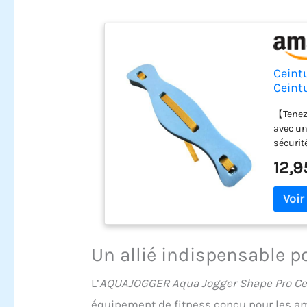
Ceint
Ceint
Idéale
【Tenez-
Exerci
avec un
sécurit
d'exerci
12,9
flottabi
pratiqu
avec co
d'eau p
différen
EVA】 Fa
Un allié indispensable p
pas fac
bon 【Po
L’
AQUAJOGGER Aqua Jogger Shape Pro Ce
bord de 
l'entra
équipement de fitness conçu pour les am