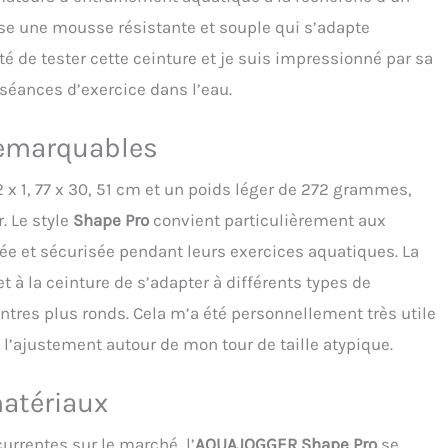
en en piscine et aux amusants en eau de plage.
lise une mousse résistante et souple qui s’adapte
té de tester cette ceinture et je suis impressionné par sa
s séances d’exercice dans l’eau.
 remarquables
x 1, 77 x 30, 51 cm et un poids léger de 272 grammes,
r. Le style
Shape Pro
convient particulièrement aux
ée et sécurisée pendant leurs exercices aquatiques. La
 à la ceinture de s’adapter à différents types de
ntres plus ronds. Cela m’a été personnellement très utile
 l’ajustement autour de mon tour de taille atypique.
matériaux
urrentes sur le marché, l’
AQUAJOGGER Shape Pro
se