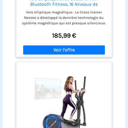
Hauteur de pédale : env.
Bluetooth Fitness, 16 Niveaux de
Résistance Réglables, Écran LCD, Porte-
290 mm.
Velo elliptique magnétique : Le Cross trainer
Bouteille, Appareil Elliptique Ultra-
Neezee a développé la dernière technologie du
Silencieux pour La Maison Capacité Max
système magnétique qui est presque silencieux.
120KG
L'elliptique combine les avantages d'un tapis de
course, d'un vélo à air et d'un stepper en une
185,99 €
seule machine puissante. Il s'agit d'une option
cardio élégante et attrayante pour la maison 16
niveaux de résistance magnétique : Le système
d'entraînement magnétique hyper-silencieux et la
roue d'inertie de 6 KG garantissent une
expérience d'entraînement stable et fluide.
Jusqu'à 16 niveaux de résistance magnétique
peuvent être librement sélectionnés pour tous les
niveaux de forme physique à la recherche d'un
entraînement à faible impact pour l'ensemble du
corps Connexion à l'application de fitness : l'écran
LCD permet de suivre les données de votre
entraînement : distance, vitesse, temps, calories,
pouls. Synchronisez ce cross trainer via Bluetooth
pour accéder à l'application Kinomap ou Zwift.
Vous aide à créer et à suivre des plans
d'entraînement complets. Le support d'appareil