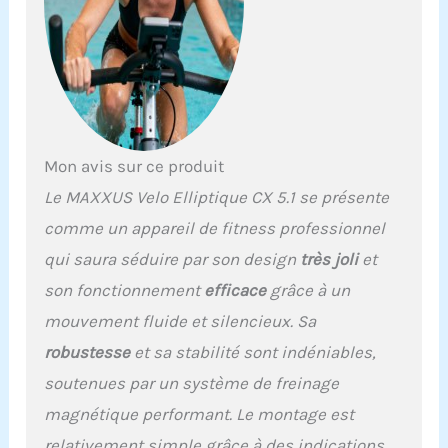
d'entraînement fixes,
mesure du pouls de
récupération,
4 programmes piloté par
la fréquence cardiaque,
1 emplacement mémoire
libre, 1 programme Watt
Mon avis sur ce produit
Poids maximal de
l'utilisateur : 160 kg.
Le MAXXUS Velo Elliptique CX 5.1 se présente
Masse d'inertie : 24 kg.
comme un appareil de fitness professionnel
Longueur de foulée : env.
54 cm. Distance de
qui saura séduire par son design
très joli
et
pédale : env. 70 mm.
son fonctionnement
efficace
grâce à un
Hauteur de pédale : env.
290 mm.
mouvement fluide et silencieux. Sa
robustesse
et sa stabilité sont indéniables,
soutenues par un système de freinage
magnétique performant. Le montage est
relativement simple grâce à des indications