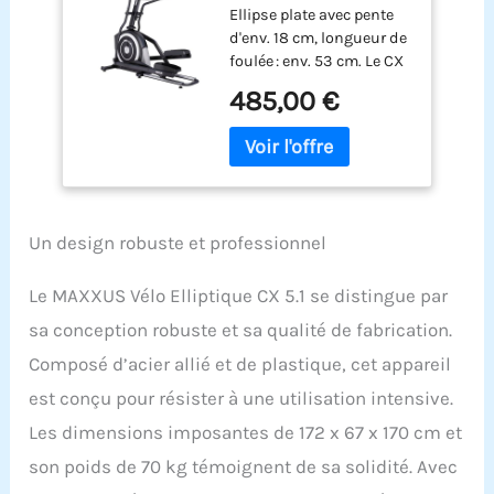
Ellipse plate avec pente
- 16 Niveaux de
d'env. 18 cm, longueur de
Résistance – Inertie
foulée : env. 53 cm. Le CX
24kg – CrossTrainer
5.1 offre ainsi un
Silencieux – Foulée
485,00 €
mouvement de course
54cm pour Homme
elliptique réaliste et peu
et Femme – Appli –
fatigant pour les
16 Programmes –
articulations.
Marque Allemande
Dimensions déplié : env.
1729 x 670 x 1700 mm.
Un design robuste et professionnel
Dimensions de
l'emballage : env. 976 x
460 x 747 mm et env.
Le MAXXUS Vélo Elliptique CX 5.1 se distingue par
1280 x 570 x 190 mm.
sa conception robuste et sa qualité de fabrication.
Poids : env. 77/88 (avec
emballage). Démarrage
Composé d’acier allié et de plastique, cet appareil
rapide, 3 programmes
est conçu pour résister à une utilisation intensive.
manuels, 12 profils
Les dimensions imposantes de 172 x 67 x 170 cm et
d'entraînement fixes,
mesure du pouls de
son poids de 70 kg témoignent de sa solidité. Avec
récupération,