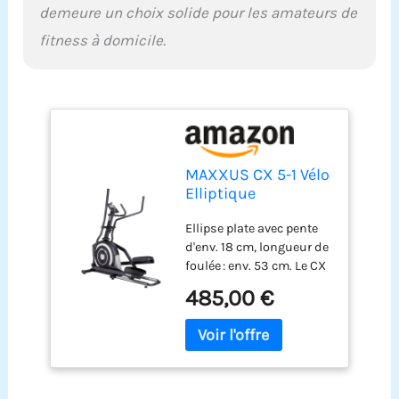
demeure un choix solide pour les amateurs de
fitness à domicile.
MAXXUS CX 5-1 Vélo
Elliptique
Appartement Mixte
Ellipse plate avec pente
- 16 Niveaux de
d'env. 18 cm, longueur de
Résistance – Inertie
foulée : env. 53 cm. Le CX
24kg – CrossTrainer
5.1 offre ainsi un
Silencieux – Foulée
485,00 €
mouvement de course
54cm pour Homme
elliptique réaliste et peu
et Femme – Appli –
fatigant pour les
16 Programmes –
articulations.
Marque Allemande
Dimensions déplié : env.
1729 x 670 x 1700 mm.