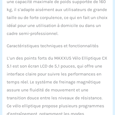
une capacité maximale de poids supportée de 160
4 programmes piloté par
la fréquence cardiaque,
kg, il s’adapte aisément aux utilisateurs de grande
1 emplacement mémoire
taille ou de forte corpulence, ce qui en fait un choix
libre, 1 programme Watt
Poids maximal de
idéal pour une utilisation à domicile ou dans un
l'utilisateur : 160 kg.
cadre semi-professionnel.
Masse d'inertie : 24 kg.
Longueur de foulée : env.
54 cm. Distance de
Caractéristiques techniques et fonctionnalités
pédale : env. 70 mm.
Hauteur de pédale : env.
L’un des points forts du MAXXUS Vélo Elliptique CX
290 mm.
5.1 est son écran LCD de 5,1 pouces, qui offre une
interface claire pour suivre les performances en
temps réel. Le système de freinage magnétique
assure une fluidité de mouvement et une
transition douce entre les niveaux de résistance.
Ce vélo elliptique propose plusieurs programmes
d’entraînement, notamment les modes