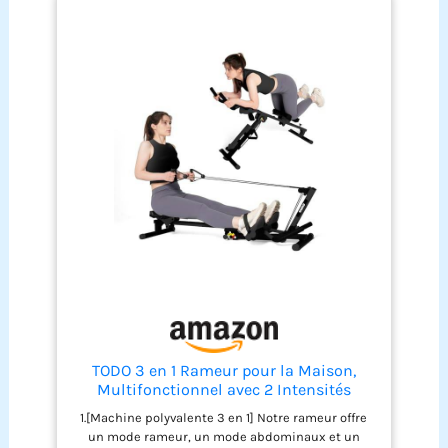
d'entraînement polyvalent à la maison pour brûler
les graisses et développer les muscles Bras de
mouvement à 360 degrés pour une sensation de
rameur réaliste : les bras multidirectionnels du
rameur à domicile permettent une rotation
naturelle des épaules et une totale liberté de
mouvement similaire à l'entraînement sur l'eau
Résistance réglable de 15 à 55 kg : grâce aux
niveaux de résistance hydraulique, le rameur
simule différentes conditions d'eau, de calme à
turbulente pour des intensités d'entraînement
personnalisées Service de qualité supérieure
pour les appareils de fitness à domicile : notre
équipe soutient en cas de questions sur le
rameur pliable pour la maison, vainqueur du test
ou l'entraînement du dos avec des solutions sur
mesure, une qualité garantie et une aide rapide
TODO 3 en 1 Rameur pour la Maison,
Multifonctionnel avec 2 Intensités
Réglable, AB Trainer Abdominaux Pliable
1.[Machine polyvalente 3 en 1] Notre rameur offre
pour Cardio-Training, jusqu'à 120kg
un mode rameur, un mode abdominaux et un