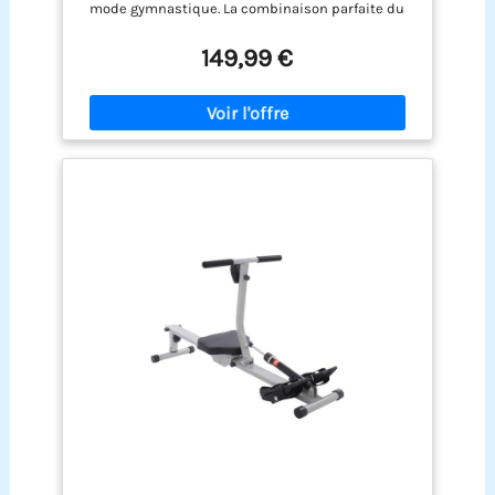
mode gymnastique. La combinaison parfaite du
rameur et de l'appareil abdominal permet de
travailler efficacement les muscles des bras, de
149,99 €
l'abdomen et des jambes. 2.[Accoudoirs et
intensité d'entraînement réglables] Sur
l'accoudoir, il y a 3 trous pour régler la hauteur.
Vous pouvez choisir la hauteur qui vous convient
le mieux. Il suffit de changer l'angle (30 et 40°) et
la position des tiges du siège et vous trouverez
l'intensité la plus adaptée à votre entraînement. 3.
[Siège amovible avec moniteur] La glissière de
haute qualité vous apporte une expérience
d'entraînement en douceur.L'écran LCD affiche les
données d'entraînement en temps réel, y compris
le temps, les calories, le nombre, le total. Toutes
les données peuvent être affichées
simultanément via SCAN. 4.[Montage
facile&Pliable] Le montage est rapide et sans
effort. La conception pliable facilite le rangement
lorsque vous n'utilisez pas l'appareil. Capacité de
charge maximale de 120KG. 5.
[Confortable&Stable] La position du siège et des
pédales a été soigneusement ajustée pour
s'assurer que vous adoptez une position