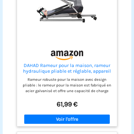
DAHAD Rameur pour la maison, rameur
hydraulique pliable et réglable, appareil
de musculation pour gymnases,
Rameur robuste pour la maison avec design
ménages
pliable : le rameur pour la maison est fabriqué en
acier galvanisé et offre une capacité de charge
allant jusqu'à 120 kg, idéal comme rameur pliable
pour une utilisation longue durée dans les
61,99 €
studios à domicile ou les espaces de vie
Entraînement complet du corps pour 80 % des
groupes musculaires : le rameur exerce
l'endurance, la force explosive et le système
cardiovasculaire, parfait comme équipement