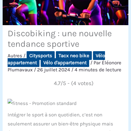
Discobiking : une nouvelle
tendance sportive
Autres
/
Citysports
Tacx neo bike
Vélo
appartement
Vélo d'appartement
/ Par
Éléonore
Plumavaux
/
26 juillet 2024
/
4 minutes de lecture
4.7/5 - (4 votes)
Intégrer le sport à son quotidien, c’est non
seulement assurer un bien-être physique mais