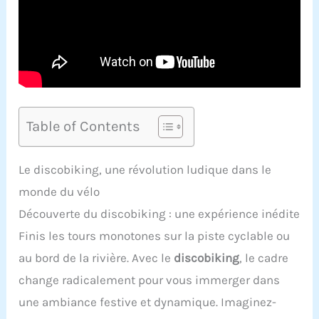
Table of Contents
Le discobiking, une révolution ludique dans le
monde du vélo
Découverte du discobiking : une expérience inédite
Finis les tours monotones sur la piste cyclable ou
au bord de la rivière. Avec le
discobiking
, le cadre
change radicalement pour vous immerger dans
une ambiance festive et dynamique. Imaginez-