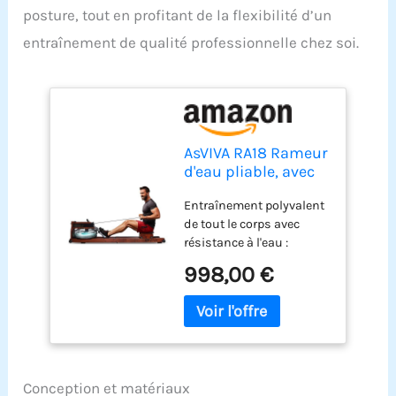
posture, tout en profitant de la flexibilité d’un
entraînement de qualité professionnelle chez soi.
AsVIVA RA18 Rameur
d'eau pliable, avec
résistance à l'eau et
Entraînement polyvalent
frein magnétique,
de tout le corps avec
silencieux, peu
résistance à l'eau :
encombrant pour la
rameur efficace à la
maison
998,00 €
maison : faites
l'expérience d'un
entraînement intense de
tout le corps avec le
rameur d'eau AsVIVA
RA18, qui convient aussi
Conception et matériaux
bien pour la musculation