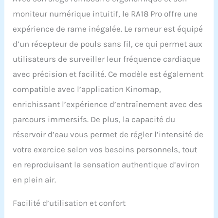
gymnases à domicile.
moniteur numérique intuitif, le RA18 Pro offre une
Avec ce rameur pliable,
vous économisez de
expérience de rame inégalée. Le rameur est équipé
l'espace tout en profitant
d’un récepteur de pouls sans fil, ce qui permet aux
des avantages d'un
rameur professionnel.
utilisateurs de surveiller leur fréquence cardiaque
Parfait pour une salle de
avec précision et facilité. Ce modèle est également
sport à la maison.
Entraînement optimal du
compatible avec l’application Kinomap,
dos et cardio avec
enrichissant l’expérience d’entraînement avec des
résistance naturelle à
l'eau : le rameur à
parcours immersifs. De plus, la capacité du
domicile offre un
réservoir d’eau vous permet de régler l’intensité de
excellent moyen de faire
de l'exercice du dos grâce
votre exercice selon vos besoins personnels, tout
à sa résistance naturelle
en reproduisant la sensation authentique d’aviron
à l'eau tout en
augmentant votre
en plein air.
endurance. La résistance
à l'eau offre une charge
Facilité d’utilisation et confort
douce mais efficace qui