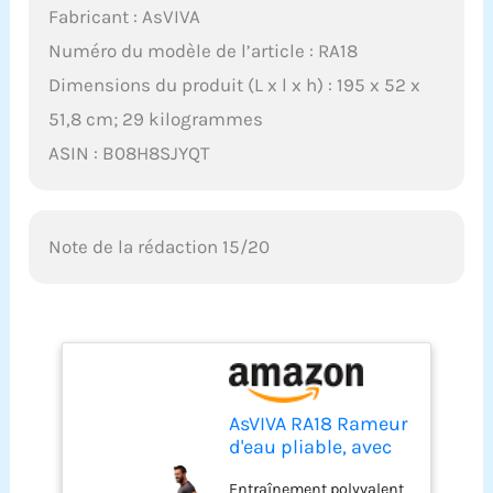
Fabricant : AsVIVA
Numéro du modèle de l’article : RA18
Dimensions du produit (L x l x h) : 195 x 52 x
51,8 cm; 29 kilogrammes
ASIN : B08H8SJYQT
Note de la rédaction 15/20
AsVIVA RA18 Rameur
d'eau pliable, avec
résistance à l'eau et
Entraînement polyvalent
frein magnétique,