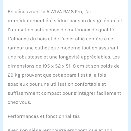
que pour les
entraînements
En découvrant le AsVIVA RA18 Pro, j’ai
d'endurance. Le rameur
immédiatement été séduit par son design épuré et
d'eau combine
résistance magnétique et
l’utilisation astucieuse de matériaux de qualité.
résistance à l'eau et vous
L’alliance du bois et de l’acier allié confère à ce
permet un entraînement
rameur une esthétique moderne tout en assurant
personnalisable à la
maison, qui favorise
une robustesse et une longévité appréciables. Les
l'endurance et le
dimensions de 195 x 52 x 51, 8 cm et son poids de
développement
musculaire. Peu
29 kg prouvent que cet appareil est à la fois
encombrant et pratique -
spacieux pour une utilisation confortable et
Rameur pliable pour
votre gymnase à domicile
suffisamment compact pour s’intégrer facilement
: le rameur AsVIVA RA18
chez vous.
est un rameur pliable
pour la maison qui se
range sans effort, ce qui
Performances et fonctionnalités
le rend idéal pour les
petites pièces et les
Avec son siège rembourré ergonomique et son