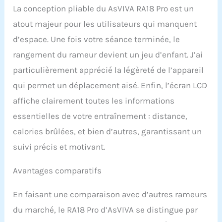
rend votre expérience de
La conception pliable du AsVIVA RA18 Pro est un
rameur réaliste et
difficile. Idéal pour
atout majeur pour les utilisateurs qui manquent
l'entraînement cardio.
d’espace. Une fois votre séance terminée, le
Résistance
personnalisable pour
rangement du rameur devient un jeu d’enfant. J’ai
chaque niveau de forme
particulièrement apprécié la légèreté de l’appareil
physique - Rameur pour
chaque entraînement :
qui permet un déplacement aisé. Enfin, l’écran LCD
grâce au système
affiche clairement toutes les informations
innovant de résistance à
l'eau, vous pouvez
essentielles de votre entraînement : distance,
ajuster la résistance du
calories brûlées, et bien d’autres, garantissant un
AsVIVA RA18 exactement
suivi précis et motivant.
à votre niveau de fitness.
Que ce soit pour un
entraînement
Avantages comparatifs
d'endurance léger ou une
musculation intense, ce
En faisant une comparaison avec d’autres rameurs
rameur s'adapte à vos
besoins pour vous aider
du marché, le RA18 Pro d’AsVIVA se distingue par
à développer vos