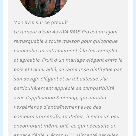
musculaire. Peu
encombrant et pratique -
Rameur pliable pour
Mon avis sur ce produit
votre gymnase à domicile
: le rameur AsVIVA RA18
Le rameur d’eau AsVIVA RA18 Pro est un ajout
est un rameur pliable
remarquable à toute maison pour quiconque
pour la maison qui se
range sans effort, ce qui
recherche un entraînement à la fois complet
le rend idéal pour les
et agréable. Fruit d’un mariage élégant entre le
petites pièces et les
gymnases à domicile.
bois et l’acier allié, ce rameur se distingue par
Avec ce rameur pliable,
son design élégant et sa robustesse. J’ai
vous économisez de
l'espace tout en profitant
particulièrement apprécié sa compatibilité
des avantages d'un
avec l’application Kinomap, qui enrichit
rameur professionnel.
Parfait pour une salle de
l’expérience d’entraînement avec des
sport à la maison.
parcours immersifs. Toutefois, il reste un peu
Entraînement optimal du
dos et cardio avec
encombrant même plié, ce qui nécessite un
résistance naturelle à
espace dédié. L’écran LCD, alimenté par piles,