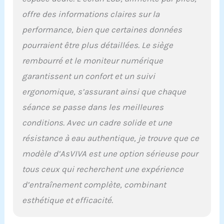
l'eau : le rameur à
domicile offre un
offre des informations claires sur la
excellent moyen de faire
performance, bien que certaines données
de l'exercice du dos grâce
à sa résistance naturelle
pourraient être plus détaillées. Le siège
à l'eau tout en
rembourré et le moniteur numérique
augmentant votre
endurance. La résistance
garantissent un confort et un suivi
à l'eau offre une charge
ergonomique, s’assurant ainsi que chaque
douce mais efficace qui
séance se passe dans les meilleures
rend votre expérience de
rameur réaliste et
conditions. Avec un cadre solide et une
difficile. Idéal pour
résistance à eau authentique, je trouve que ce
l'entraînement cardio.
Résistance
modèle d’AsVIVA est une option sérieuse pour
personnalisable pour
tous ceux qui recherchent une expérience
chaque niveau de forme
physique - Rameur pour
d’entraînement complète, combinant
chaque entraînement :
esthétique et efficacité.
grâce au système
innovant de résistance à
l'eau, vous pouvez