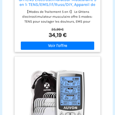
en 1: TENS/EMS/If/Russ/DIY, Appareil de
Stimulation Électrique Rechargeable, 80
【Modes de Traitement 5 en 1】 Le Ghtens
Programmes, 2 Canaux, 8 Électrodes
électrostimulateur musculaire offre 5 modes:
(Blanc)
TENS pour soulager les douleurs, EMS pour
détendre et récupérer, RUSS pour renforcer les
35,99 €
muscles, IF pour les douleurs chroniques et DIY
34,19 €
pour un traitement personnalisé. Efficace contre
les douleurs du dos, menstruelles, tennis elbow,
canal carpien, arthrite, genoux, épaules, jambes
et pieds. Soulagement précis, durable et sans
médicament 【80 Programmes, 16 Niveaux
d’Intensité et 2 Canaux】Ce stimulateur
musculaire offre 80 programmes et 16 niveaux
d’intensité. Équipé de canaux A/B, il permet de
stimuler deux parties du corps à des intensités
différentes, ou d’être utilisé par deux personnes
en même temps. La durée du traitement est
réglable de 15 à 60 minutes. Il émet de douces
impulsions pour stimuler les nerfs, soulager la
douleur et détendre efficacement les muscles
après l’effort ou pendant la récupération 【8
Électrodes TENS Améliorées】Nos électrodes
TENS sont fabriquées en polyuréthane de haute