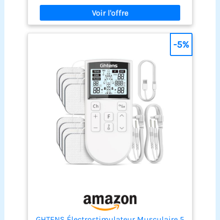
PROGRAMMÉES : Sélectionnez le programme qui
s'adapte à vos besoins. Pour maintenir une bonne
condition physique, détendre et revitaliser les
muscles et améliorer votre bien-être 6
PROGRAMMES PERSONNALISABLES : Réglez la
-5%
fréquence, la plage de pouls, et le temps
individuellement pour mieux adapter la séance à
vos nécessités spécifiques 4 ÉLECTRODES
INCLUSES : La méthode non invasive envoie de
légères pulsations électriques à travers la peau
grâce aux électrodes de surface réutilisables
FACILE À EMPORTER : L’appareil est parfait pour la
maison mais aussi pour être emporté partout
avec vous. La taille compacte du EM 49 vous
permettra de l’utiliser où que vous soyez
GHTENS Électrostimulateur Musculaire 5