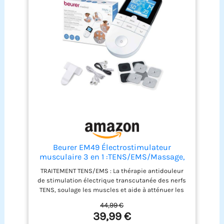
Beurer EM49 Électrostimulateur
musculaire 3 en 1 :TENS/EMS/Massage,
thérapie anti-douleur TENS, stimulation
TRAITEMENT TENS/EMS : La thérapie antidouleur
électrique des muscles EMS, 4électrodes,
de stimulation électrique transcutanée des nerfs
Noir réutilisables incluses, facile à
TENS, soulage les muscles et aide à atténuer les
emporter
douleurs. Tandis que l’électrothérapie EMS est
44,99 €
idéale pour la régénération, la récupération et le
39,99 €
renforcement musculaire 64 APPLICATIONS