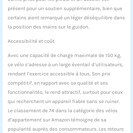
pourrez trouver la
présent pour un soutien supplémentaire, bien que
position d'exercice la
plus confortable. Cette
certains aient remarqué un léger déséquilibre dans
amélioration offre un
la position des mains sur le guidon.
confort même pendant
les séances prolongées,
Accessibilité et coût
vous permettant de vous
entraîner sans souci
【Facile à utiliser, facile à
Avec une capacité de charge maximale de 150 kg,
ranger】La bicyclette
ce vélo s’adresse à un large éventail d’utilisateurs,
d'appartement est
conçue pour offrir une
rendant l’exercice accessible à tous. Son prix
expérience utilisateur
compétitif, en rapport avec sa qualité et ses
simple et intuitive. Grâce
à son design compact et
fonctionnalités, le rend attractif, surtout pour ceux
au système de poulie
qui recherchent un appareil fiable sans se ruiner.
inférieure, il est facile à
déplacer et à ranger
Le classement de 74 dans la catégorie des vélos
lorsqu'il n'est pas utilisé.
d’appartement sur Amazon témoigne de sa
Vous pouvez profiter d'un
entraînement sans
popularité auprès des consommateurs. Les retours