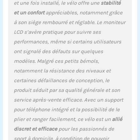
et une fois installé, le vélo offre une
stabilité
condition physique et à
optimiser vos
et un confort
appréciables, notamment grâce
entraînements
à son siège rembourré et réglable. Le moniteur
【Robustesse et
LCD s’avère pratique pour suivre ses
Durabilité】La bicyclette
d’appartement pour la
performances, même si certains utilisateurs
maison est conçue pour
ont signalé des défauts sur quelques
supporter un poids
maximal de 150 kg,
modèles. Malgré ces petits bémols,
garantissant une
notamment la résistance des niveaux et
structure solide et stable
pour des entraînements
certaines défaillances de conception, le
intenses. Fabriquée avec
produit séduit par sa qualité générale et son
du métal de haute
qualité, elle offre une
service après-vente efficace. Avec un support
longue durée de vie et
pour téléphone intégré et la possibilité de le
une résistance, parfaite
pour une utilisation
plier et ranger facilement, ce vélo est un
allié
quotidienne sans
discret et efficace
pour les passionnés de
compromettre la sécurité
ni les performances
sport à domicile, à condition de pouvoir