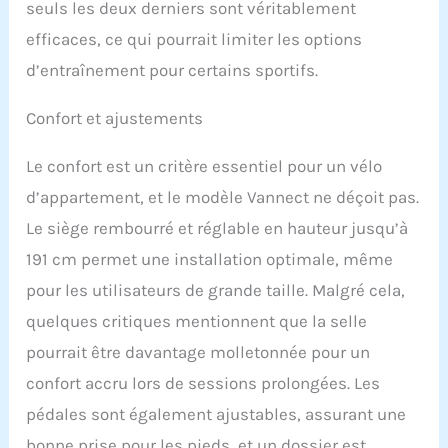
seuls les deux derniers sont véritablement
qualité, elle offre une
efficaces, ce qui pourrait limiter les options
longue durée de vie et
une résistance, parfaite
d’entraînement pour certains sportifs.
pour une utilisation
quotidienne sans
Confort et ajustements
compromettre la sécurité
ni les performances
Le confort est un critère essentiel pour un vélo
【Plus confortable et
plus comfortable】Le
d’appartement, et le modèle Vannect ne déçoit pas.
vélo d'appartement
Le siège rembourré et réglable en hauteur jusqu’à
pliable avec dossier est
équipé d'un coussin
191 cm permet une installation optimale, même
arrière amélioré, fabriqué
pour les utilisateurs de grande taille. Malgré cela,
avec des matériaux doux
et confortables, pour
quelques critiques mentionnent que la selle
assurer un soutien
pourrait être davantage molletonnée pour un
maximal pendant les
entraînements. En
confort accru lors de sessions prolongées. Les
combinaison avec le
pédales sont également ajustables, assurant une
siège réglable et la
hauteur du guidon, vous
bonne prise pour les pieds, et un dossier est