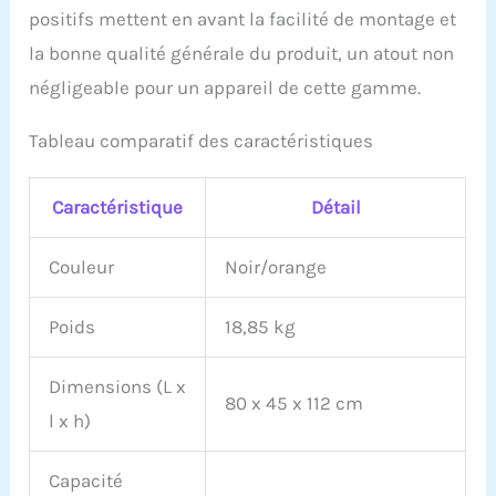
complications et ensuite
positifs mettent en avant la facilité de montage et
la ranger facilement
la bonne qualité générale du produit, un atout non
dans des espaces
réduits, ce qui la rend
négligeable pour un appareil de cette gamme.
idéale pour tout
environnement
Tableau comparatif des caractéristiques
domestique
【𝐀𝐂𝐐𝐔𝐈𝐒𝐈𝐓𝐈𝐎𝐍 𝐒𝐀𝐍𝐒
𝐒𝐎𝐔𝐂𝐈𝐒】Nous offrons
Caractéristique
Détail
12 mois de garantie et
vos préoccupations
recevront une réponse
Couleur
Noir/orange
dans un délai de 12
heures. Service client 100
Poids
18,85 kg
% satisfait ! CONTACTEZ-
NOUS : Accédez à votre
compte Amazon >
Dimensions (L x
sélectionnez "Vos
80 x 45 x 112 cm
l x h)
commandes" >
recherchez l'ID de la
commande > cliquez sur
Capacité
"Nom du vendeur" >