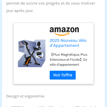
permet de suivre vos progrès et de vous motiver
jour après jour.
2025 Nouveau Vélo
d’Appartement
Pliable, Vannect
【Plus Magnétique, Plus
Vélo d’Exercice avec
Silencieux et Fluide】Ce
Moniteur LCD et
vélo d'appartement
Mesure du Pouls
pliable est équipé d'un
Manuel, Velo d
système de résistance
Appartement
magnétique mis à jour
Silencieux et
avec 16 niveaux de
Confortable,
résistance, conçu pour
Rangement Pliable,
offrir une expérience de
Charge Maximale
Design et ergonomie
cyclisme plus fluide et
150 kg
silencieuse que jamais.