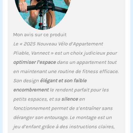
fassiez un échauffement
léger ou un entraînement
intense, le design avancé
assure un
fonctionnement
silencieux, ce qui le rend
Mon avis sur ce produit
parfait pour une
Le « 2025 Nouveau Vélo d’Appartement
utilisation à la maison,
même dans des espaces
Pliable, Vannect » est un choix judicieux pour
partagés ou pendant les
optimiser l’espace
dans un appartement tout
heures de tranquillité
【Écran LCD et moniteur
en maintenant une routine de fitness efficace.
de fréquence cardiaque】
Son design
élégant et son faible
L’écran LCD et le
détecteur de fréquence
encombrement
le rendent parfait pour les
cardiaque surveillent en
petits espaces, et sa
silence
en
temps réel le rythme
cardiaque, les calories
fonctionnement permet de s’entraîner sans
brûlées, la distance
déranger son entourage. Le montage est un
parcourue et la vitesse de
pédalage, vous aidant à
jeu d’enfant grâce à des instructions claires,
mieux gérer votre