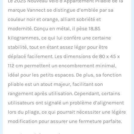
Le 2025 Nouveau Vélo d’Appartement Pliable de la
Le mécanisme
marque Vannect se distingue d’emblée par sa
magnétique amélioré
réduit la friction et le
couleur noir et orange, alliant sobriété et
bruit, garantissant des
modernité. Conçu en métal, il pèse 18,85
transitions sans effort
entre les niveaux de
kilogrammes, ce qui lui confère une certaine
résistance. Que vous
stabilité, tout en étant assez léger pour être
fassiez un échauffement
léger ou un entraînement
déplacé facilement. Les dimensions de 80 x 45 x
intense, le design avancé
112 cm permettent un encombrement minimal,
assure un
fonctionnement
idéal pour les petits espaces. De plus, sa fonction
silencieux, ce qui le rend
pliable est un atout majeur, facilitant son
parfait pour une
utilisation à la maison,
rangement après utilisation. Cependant, certains
même dans des espaces
utilisateurs ont signalé un problème d’alignement
partagés ou pendant les
heures de tranquillité
lors du pliage, ce qui pourrait nécessiter une légère
【Écran LCD et moniteur
modification pour assurer une fermeture parfaite.
de fréquence cardiaque】
L’écran LCD et le