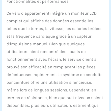
Fonctionnalités et performances
détecteur de fréquence
cardiaque surveillent en
temps réel le rythme
Ce vélo d’appartement intègre un moniteur LCD
cardiaque, les calories
complet qui affiche des données essentielles
brûlées, la distance
parcourue et la vitesse de
telles que le temps, la vitesse, les calories brûlées
pédalage, vous aidant à
et la fréquence cardiaque grâce à un capteur
mieux gérer votre
condition physique et à
d’impulsions manuel. Bien que quelques
optimiser vos
utilisateurs aient rencontré des soucis de
entraînements
【Robustesse et
fonctionnement avec l’écran, le service client a
Durabilité】La bicyclette
prouvé son efficacité en remplaçant les pièces
d’appartement pour la
maison est conçue pour
défectueuses rapidement. Le système de conduite
supporter un poids
par ceinture offre une utilisation silencieuse,
maximal de 150 kg,
même lors de longues sessions. Cependant, en
garantissant une
structure solide et stable
termes de résistance, bien que huit niveaux soient
pour des entraînements
disponibles, plusieurs utilisateurs estiment que
intenses. Fabriquée avec
du métal de haute