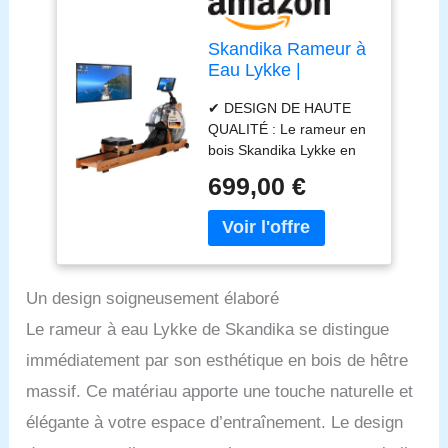
Skandika Rameur à
Eau Lykke |
réservoir à 90°,
✔ DESIGN DE HAUTE
rameur
QUALITÉ : Le rameur en
d'appartement en
bois Skandika Lykke en
Bois, Compatible
bois de hêtre de haute
avec l'application
699,00 €
qualité et une un design
Kinomap, Bois de
en bois intemporel
hêtre Massif (Bois
convainc comme
Clair)
partenaire d'entraînement
durable dans chaque
Un design soigneusement élaboré
pièce de la maison. ✔
RÉSERVOIR D'EAU À 90°
Le rameur à eau Lykke de Skandika se distingue
: L'entraînement au
immédiatement par son esthétique en bois de hêtre
rameur similaire à celui
pratiqué dans la nature
massif. Ce matériau apporte une touche naturelle et
avec le réservoir innovant
élégante à votre espace d’entraînement. Le design
à 90° assure, grâce à une
résistance accrue, un