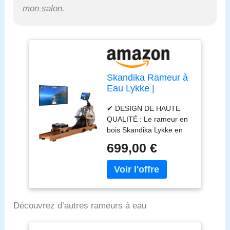
mon salon.
Skandika Rameur à
Eau Lykke |
réservoir à 90°,
✔ DESIGN DE HAUTE
rameur
QUALITÉ : Le rameur en
d'appartement en
bois Skandika Lykke en
Bois, Compatible
bois de hêtre de haute
avec l'application
699,00 €
qualité et une un design
Kinomap, Bois de
en bois intemporel
hêtre Massif (Bois
convainc comme
Clair)
partenaire d'entraînement
durable dans chaque
Découvrez d’autres rameurs à eau
pièce de la maison. ✔
RÉSERVOIR D'EAU À 90°
: L'entraînement au