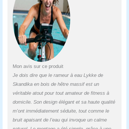
avec le réservoir innovant
à 90° assure, grâce à une
résistance accrue, un
entraînement encore plus
performant et s'ajuste
facilement grâce à la
quantité de remplissage.
✔ CONSTRUCTION
ROBUSTE : le bois massif
européen garantit, avec
le double rail de
Mon avis sur ce produit
coulissage, une stabilité
Je dois dire que le rameur à eau Lykke de
optimale jusqu'à une taille
de 190 cm et un poids
Skandika en bois de hêtre massif est un
d'utilisateur de 150 kg. ✔
véritable atout pour tout amateur de fitness à
CONNECTIVITÉ : Le
large écran LCD lumineux
domicile. Son design élégant et sa haute qualité
est facile à utiliser et peut
m’ont immédiatement séduite, tout comme le
être connecté à
bruit apaisant de l’eau qui invoque un calme
l'application Kinomap, et
à la ceinture cardiaque
naturel. Le montage a été simple, grâce à une