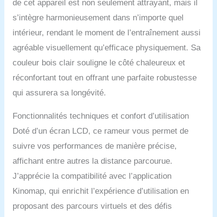
de cet appareil est non seulement attrayant, mais il
entraînement encore plus
s’intègre harmonieusement dans n’importe quel
performant et s'ajuste
facilement grâce à la
intérieur, rendant le moment de l’entraînement aussi
quantité de remplissage.
agréable visuellement qu’efficace physiquement. Sa
✔ CONSTRUCTION
ROBUSTE : le bois massif
couleur bois clair souligne le côté chaleureux et
européen garantit, avec
réconfortant tout en offrant une parfaite robustesse
le double rail de
coulissage, une stabilité
qui assurera sa longévité.
optimale jusqu'à une taille
de 190 cm et un poids
Fonctionnalités techniques et confort d’utilisation
d'utilisateur de 150 kg. ✔
Doté d’un écran LCD, ce rameur vous permet de
CONNECTIVITÉ : Le
large écran LCD lumineux
suivre vos performances de manière précise,
est facile à utiliser et peut
affichant entre autres la distance parcourue.
être connecté à
l'application Kinomap, et
J’apprécie la compatibilité avec l’application
à la ceinture cardiaque
Kinomap, qui enrichit l’expérience d’utilisation en
vendue séparément, pour
un suivi optimal de
proposant des parcours virtuels et des défis
l'entraînement. ✔