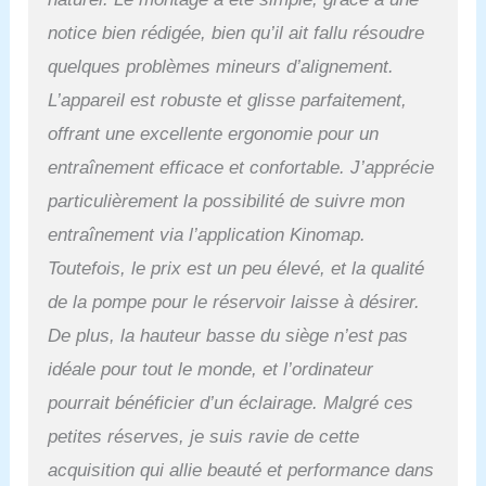
vendue séparément, pour
notice bien rédigée, bien qu’il ait fallu résoudre
un suivi optimal de
l'entraînement. ✔
quelques problèmes mineurs d’alignement.
SIMPLE &
L’appareil est robuste et glisse parfaitement,
CONFORTABLE : le
rameur est équipé de
offrant une excellente ergonomie pour un
roulettes de transport et
entraînement efficace et confortable. J’apprécie
se place en position
verticale pour un
particulièrement la possibilité de suivre mon
rangement facilement.
entraînement via l’application Kinomap.
Les pédales réglables, le
support pour
Toutefois, le prix est un peu élevé, et la qualité
tablette/smartphone et les
de la pompe pour le réservoir laisse à désirer.
instructions de montage
et d'utilisation détaillées
De plus, la hauteur basse du siège n’est pas
garantissent une
idéale pour tout le monde, et l’ordinateur
expérience de rameur
tout à fait confortable.
pourrait bénéficier d’un éclairage. Malgré ces
petites réserves, je suis ravie de cette
acquisition qui allie beauté et performance dans