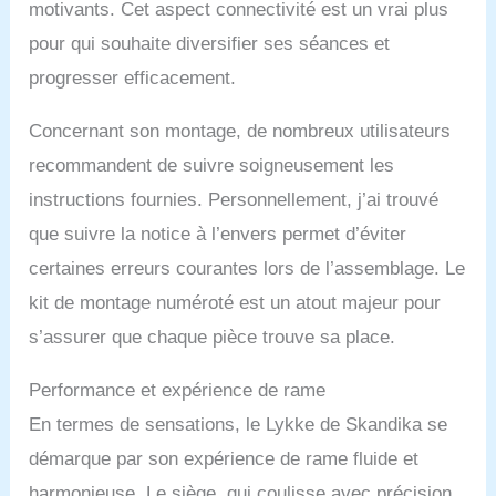
motivants. Cet aspect connectivité est un vrai plus
SIMPLE &
CONFORTABLE : le
pour qui souhaite diversifier ses séances et
rameur est équipé de
progresser efficacement.
roulettes de transport et
se place en position
verticale pour un
Concernant son montage, de nombreux utilisateurs
rangement facilement.
recommandent de suivre soigneusement les
Les pédales réglables, le
support pour
instructions fournies. Personnellement, j’ai trouvé
tablette/smartphone et les
que suivre la notice à l’envers permet d’éviter
instructions de montage
certaines erreurs courantes lors de l’assemblage. Le
et d'utilisation détaillées
garantissent une
kit de montage numéroté est un atout majeur pour
expérience de rameur
s’assurer que chaque pièce trouve sa place.
tout à fait confortable.
Performance et expérience de rame
En termes de sensations, le Lykke de Skandika se
démarque par son expérience de rame fluide et
harmonieuse. Le siège, qui coulisse avec précision