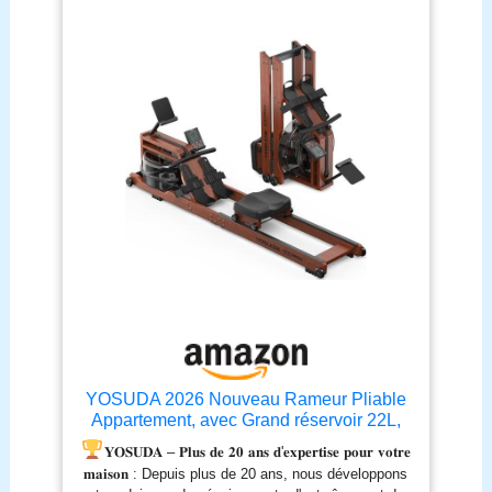
rameur similaire à celui
pratiqué dans la nature
avec le réservoir innovant
à 90° assure, grâce à une
résistance accrue, un
entraînement encore plus
performant et s'ajuste
facilement grâce à la
quantité de remplissage.
✔ CONSTRUCTION
ROBUSTE : le bois massif
européen garantit, avec
le double rail de
coulissage, une stabilité
optimale jusqu'à une taille
de 190 cm et un poids
d'utilisateur de 150 kg. ✔
YOSUDA 2026 Nouveau Rameur Pliable
CONNECTIVITÉ : Le
Appartement, avec Grand réservoir 22L,
large écran LCD lumineux
APP/Bluetooth, Ultra-Silencieux, Support
𝐘𝐎𝐒𝐔𝐃𝐀 – 𝐏𝐥𝐮𝐬 𝐝𝐞 𝟐𝟎 𝐚𝐧𝐬 𝐝'𝐞𝐱𝐩𝐞𝐫𝐭𝐢𝐬𝐞 𝐩𝐨𝐮𝐫 𝐯𝐨𝐭𝐫𝐞
est facile à utiliser et peut
téléphone réglable, capacité Max.
𝐦𝐚𝐢𝐬𝐨𝐧 : Depuis plus de 20 ans, nous développons
être connecté à
190cm/182kg et pré-assemblé à 98%,