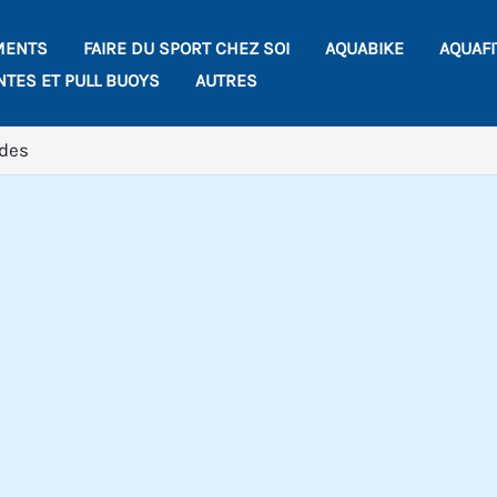
Rechercher
MENTS
FAIRE DU SPORT CHEZ SOI
AQUABIKE
AQUAF
NTES ET PULL BUOYS
AUTRES
rdes