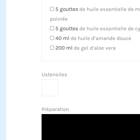
5
gouttes
de huile essentielle de 
poivrée
5
gouttes
de huile essentielle de c
40
ml
de huile d’amande douce
200
ml
de gel d’aloe vera
Ustensiles
Préparation