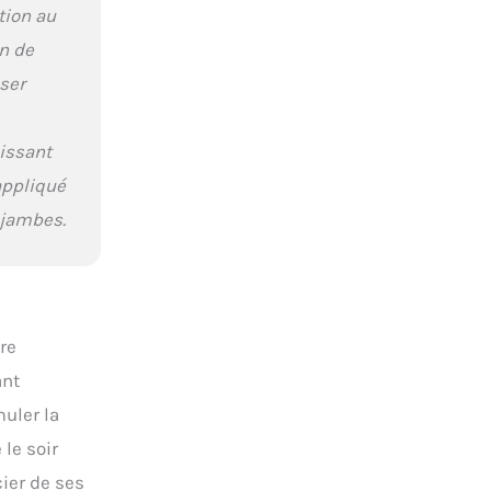
tion au
in de
ser
hissant
appliqué
 jambes.
re
ant
uler la
 le soir
cier de ses