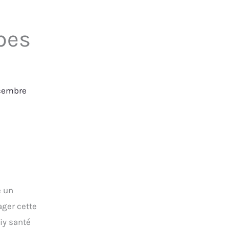
bes
cembre
e un
ager cette
iy santé