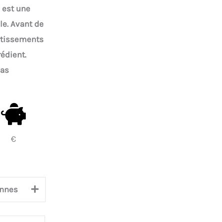
e est une
le. Avant de
rtissements
rédient.
cas
€
nnes