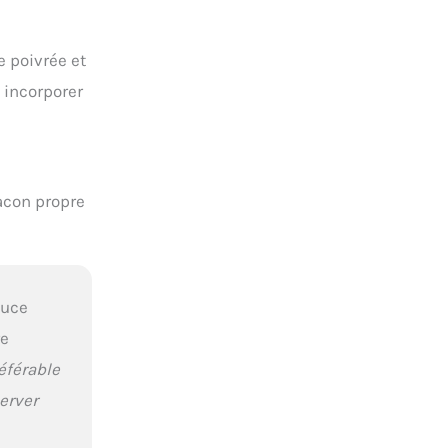
e poivrée et
 incorporer
acon propre
tuce
re
référable
erver