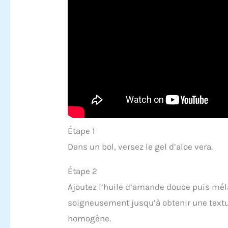
Étape 1
Dans un bol, versez le gel d’aloe vera.
Étape 2
Ajoutez l’huile d’amande douce puis mé
soigneusement jusqu’à obtenir une text
homogène.