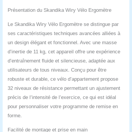
éléments avec un
Max 130KG
Présentation du Skandika Wiry Vélo Ergomètre
roulement à billes de
haute qualité assure une
sensation de pédalage
Le Skandika Wiry Vélo Ergomètre se distingue par
stable et est conçu pour
ses caractéristiques techniques avancées alliées à
une utilisation de longue
durée. 32 niveaux de
un design élégant et fonctionnel. Avec une masse
résistance contrôlés via la
d’inertie de 11 kg, cet appareil offre une expérience
console permettent un
d’entraînement fluide et silencieuse, adaptée aux
entraînement efficace à
domicile et favorisent la
utilisateurs de tous niveaux. Conçu pour être
réalisation de vos
robuste et durable, ce vélo d’appartement propose
objectifs d'entraînement.
PLUS INTELLIGENT : Le
32 niveaux de résistance permettant un ajustement
large écran permet
précis de l’intensité de l’exercice, ce qui est idéal
d'avoir une bonne vue
d'ensemble sur les
pour personnaliser votre programme de remise en
données d'entraînement
forme.
pertinentes comme le
temps, la vitesse, la
distance tr/min, les
Facilité de montage et prise en main