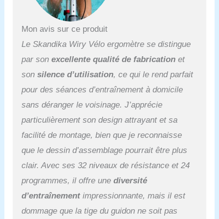
large écran permet
d'avoir une bonne vue
Mon avis sur ce produit
d'ensemble sur les
données d'entraînement
Le Skandika Wiry Vélo ergomètre se distingue
pertinentes comme le
par son
excellente qualité de fabrication
et
temps, la vitesse, la
distance tr/min, les
son
silence d’utilisation
, ce qui le rend parfait
calories, le pouls, la
pour des séances d’entraînement à domicile
graisse corporelle, les
watts, le pouls de
sans déranger le voisinage. J’apprécie
récupération. La fonction
particulièrement son design attrayant et sa
Bluetooth de la console
compatible avec les
facilité de montage, bien que je reconnaisse
applications de fitness
que le dessin d’assemblage pourrait être plus
comme Kinomap et
Delightech, offre une
clair. Avec ses 32 niveaux de résistance et 24
intensité d'entraînement
programmes, il offre une
diversité
optimale et une séance
récréative sur le Wiry.
d’entraînement
impressionnante, mais il est
LES EXTRAS : Les
dommage que la tige du guidon ne soit pas
capteurs de fréquence