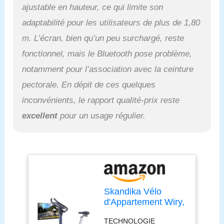
cardiaque intégrés dans
ajustable en hauteur, ce qui limite son
les poignées permettent
adaptabilité pour les utilisateurs de plus de 1,80
de gérer de manière
optimale l'entraînement
m. L’écran, bien qu’un peu surchargé, reste
en fonction de la
fonctionnel, mais le Bluetooth pose problème,
fréquence cardiaque. La
selle en gel, dotée d'un
notamment pour l’association avec la ceinture
rembourrage extra-épais,
pectorale. En dépit de ces quelques
t'offre encore plus de
inconvénients, le rapport qualité-prix reste
confort, ce qui te permet
de suivre sans problème
excellent
pour un usage régulier.
des séances
d'entraînement
prolongées. Grâce au
partenariat Gold avec
Kinomap, les clients
Skandika reçoivent en
outre un code leur
Skandika Vélo
permettant de tester
d'Appartement Wiry,
gratuitement la version
32 Niveaux de
complète de l'application
TECHNOLOGIE
Résistance, 24