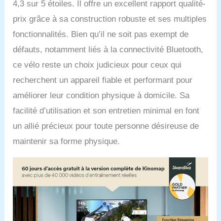
4,3 sur 5 étoiles. Il offre un excellent rapport qualité-
compenser chaque
inégalité du sol et à
prix grâce à sa construction robuste et ses multiples
garantir ainsi une stabilité
fonctionnalités. Bien qu’il ne soit pas exempt de
optimale. Des pédales
antidérapantes assurent
défauts, notamment liés à la connectivité Bluetooth,
une bonne stabilité.
ce vélo reste un choix judicieux pour ceux qui
Dimensions 102 x 51 x
132 cm
recherchent un appareil fiable et performant pour
améliorer leur condition physique à domicile. Sa
facilité d’utilisation et son entretien minimal en font
un allié précieux pour toute personne désireuse de
maintenir sa forme physique.