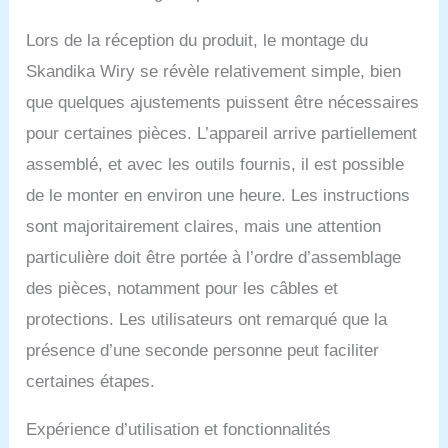
calories, le pouls, la
graisse corporelle, les
Lors de la réception du produit, le montage du
watts, le pouls de
Skandika Wiry se révèle relativement simple, bien
récupération. La fonction
Bluetooth de la console
que quelques ajustements puissent être nécessaires
compatible avec les
pour certaines pièces. L’appareil arrive partiellement
applications de fitness
comme Kinomap et
assemblé, et avec les outils fournis, il est possible
Delightech, offre une
de le monter en environ une heure. Les instructions
intensité d'entraînement
optimale et une séance
sont majoritairement claires, mais une attention
récréative sur le Wiry.
particulière doit être portée à l’ordre d’assemblage
LES EXTRAS : Les
capteurs de fréquence
des pièces, notamment pour les câbles et
cardiaque intégrés dans
protections. Les utilisateurs ont remarqué que la
les poignées permettent
de gérer de manière
présence d’une seconde personne peut faciliter
optimale l'entraînement
certaines étapes.
en fonction de la
fréquence cardiaque. La
Expérience d’utilisation et fonctionnalités
selle en gel, dotée d'un