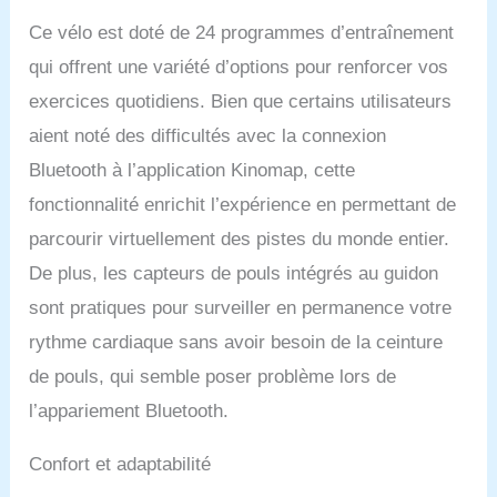
rembourrage extra-épais,
t'offre encore plus de
Ce vélo est doté de 24 programmes d’entraînement
confort, ce qui te permet
qui offrent une variété d’options pour renforcer vos
de suivre sans problème
des séances
exercices quotidiens. Bien que certains utilisateurs
d'entraînement
aient noté des difficultés avec la connexion
prolongées. Grâce au
partenariat Gold avec
Bluetooth à l’application Kinomap, cette
Kinomap, les clients
fonctionnalité enrichit l’expérience en permettant de
Skandika reçoivent en
outre un code leur
parcourir virtuellement des pistes du monde entier.
permettant de tester
De plus, les capteurs de pouls intégrés au guidon
gratuitement la version
complète de l'application
sont pratiques pour surveiller en permanence votre
Kinomap pendant 30
rythme cardiaque sans avoir besoin de la ceinture
jours. DIVERSITÉ DE
de pouls, qui semble poser problème lors de
L'ENTRAÎNEMENT : Une
multitude de programmes
l’appariement Bluetooth.
d'entraînement préréglés
sont disponibles. Il suffit
Confort et adaptabilité
de choisir parmi 24
options personnalisées