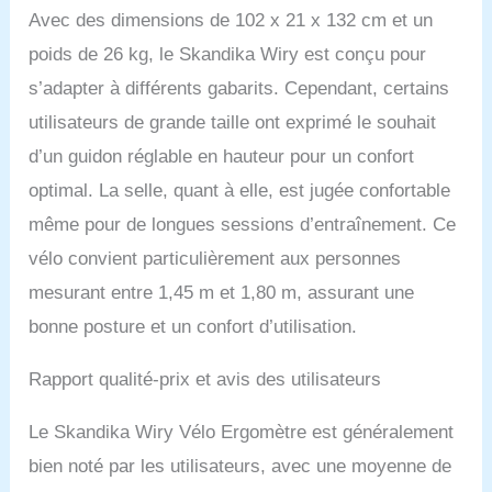
pour déterminer votre
Avec des dimensions de 102 x 21 x 132 cm et un
entraînement idéal. Selon
poids de 26 kg, le Skandika Wiry est conçu pour
le programme, il est
s’adapter à différents gabarits. Cependant, certains
possible d'entraîner non
seulement l'endurance,
utilisateurs de grande taille ont exprimé le souhait
mais aussi la puissance
d’un guidon réglable en hauteur pour un confort
et la coordination.
FONCTIONNALITES
optimal. La selle, quant à elle, est jugée confortable
UTILES : une
même pour de longues sessions d’entraînement. Ce
construction solide fait du
Wiry un partenaire
vélo convient particulièrement aux personnes
d'entraînement robuste
mesurant entre 1,45 m et 1,80 m, assurant une
conçu pour supporter un
poids d'utilisateur de
bonne posture et un confort d’utilisation.
jusqu'à 130 kg. Grâce à
ses roulettes de
Rapport qualité-prix et avis des utilisateurs
transport, il est cependant
très facile à déplacer. Les
Le Skandika Wiry Vélo Ergomètre est généralement
pieds du Wiry sont en
outre réglables de
bien noté par les utilisateurs, avec une moyenne de
manière à pouvoir