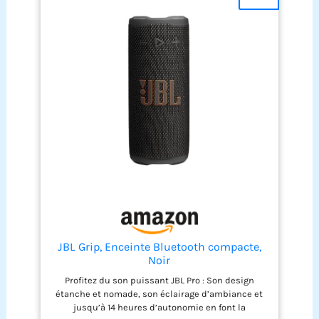
charge. Toutes les protections: Journées à la plage,
pluie soudaine ou petites chutes, aucun souci.
Grâce à sa protection IP68 étanche et
anti‑poussière et à sa conception résistante aux
chocs, le JBL Go 5 continue de jouer. Connectivité:
Touchez deux JBL Go 5 grâce à AirTouch pour un
son stéréo instantané, ou reliez‑les à d’autres
enceintes JBL compatibles Auracast pour encore
plus de puissance.
JBL Grip, Enceinte Bluetooth compacte,
Noir
Profitez du son puissant JBL Pro : Son design
étanche et nomade, son éclairage d’ambiance et
jusqu’à 14 heures d’autonomie en font la