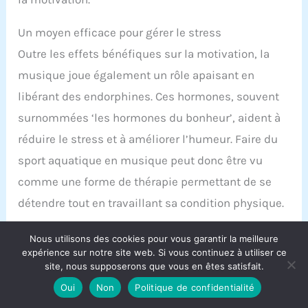
Un moyen efficace pour gérer le stress
Outre les effets bénéfiques sur la motivation, la
musique joue également un rôle apaisant en
libérant des endorphines. Ces hormones, souvent
surnommées ‘les hormones du bonheur’, aident à
réduire le stress et à améliorer l’humeur. Faire du
sport aquatique en musique peut donc être vu
comme une forme de thérapie permettant de se
détendre tout en travaillant sa condition physique.
Finalement, le sport aquatique en musique offre
Nous utilisons des cookies pour vous garantir la meilleure
expérience sur notre site web. Si vous continuez à utiliser ce
un cocktail réussi entre plaisir, performance et
site, nous supposerons que vous en êtes satisfait.
bien-être mental. Pour résumer les points clés que
Oui
Non
Politique de confidentialité
nous avons abordés :