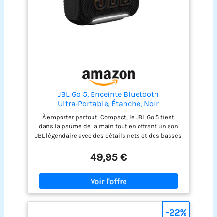
JBL Go 5, Enceinte Bluetooth
Ultra‑Portable, Étanche, Noir
À emporter partout: Compact, le JBL Go 5 tient
dans la paume de la main tout en offrant un son
JBL légendaire avec des détails nets et des basses
riches. Éclairage d’ambiance latéral: Créez
l’ambiance grâce à l’éclairage d’ambiance.
49,95 €
Choisissez des thèmes lumineux et recevez des
indications visuelles pour l’alimentation,
l’appairage, la batterie faible ou le mode Auracast.
Playtime Boost: Profitez de jusqu’à 8 heures
d’écoute, plus 2 heures supplémentaires avec
Playtime Boost, pour tirer le maximum de chaque
-22%