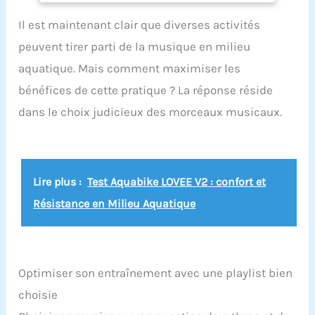
montants gradués et le système Click & Turn
Il est maintenant clair que diverses activités
Structure en X : la structure de Lanabike est
construite en forme X très rigide. Elle est
peuvent tirer parti de la musique en milieu
remarquablement bien étudiée pour sa solidité et
sa légèreté ainsi que sa capacité de drainage
aquatique. Mais comment maximiser les
express pour évacuer l'eau en quelques secondes
bénéfices de cette pratique ? La réponse réside
Résistance et pédales : les pédales sont
utilisables pieds nus grâce aux foostraps confort.
dans le choix judicieux des morceaux musicaux.
Le vélo possède une résistance de 13% pour
renforcer votre pédalage hydraulique. L’aquabike
vous apportera une grande satisfaction
Préconisation : votre aquabike peut rester
immergé plusieurs jours dans votre piscine.
Lire plus :
Test Aquabike LOVEE V2 : confort et
Cependant, pour augmenter plus encore sa durée
de vie, sortez-le 2 à 3 fois/semaine et rincez-le au
Résistance en Milieu Aquatique
jet à l'eau claire et laissez sécher la journée
Optimiser son entraînement avec une playlist bien
choisie