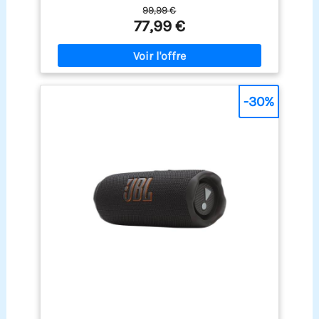
compagne idéale pour toutes vos aventures
99,99 €
Puissance et précision intelligente : Malgré sa
77,99 €
taille compacte, la JBL Grip offre des basses
percutantes et des aigus clairs, optimisés en
temps réel par l’AI Sound Boost pour un son plus
ample et moins de distorsion Mettez l'ambiance :
Jouez avec la lumière située à l’arrière de
l’enceinte et choisissez parmi plusieurs couleurs,
-30%
intensités et thèmes personnalisables via
l’application JBL Portable Conçue pour affronter
tous les terrains : De la salle de bain au parc, la
JBL Grip est prête à tout avec sa certification IP68
(étanche à l’eau et à la poussière) et son design
anti-choc résistant à une chute d’un mètre sur
béton Partagez vos sons partout : Connectez deux
enceintes JBL Grip avec Auracast pour un son
stéréo plus large, ou associez plusieurs enceintes
compatibles pour diffuser vos playlists où que
vous soyez