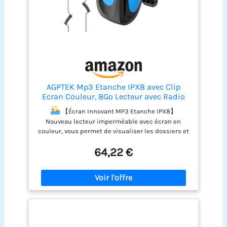
AGPTEK Mp3 Etanche IPX8 avec Clip
Ecran Couleur, 8Go Lecteur avec Radio
FM
【Écran Innovant MP3 Etanche IPX8】
Nouveau lecteur imperméable avec écran en
couleur, vous permet de visualiser les dossiers et
les listes de lecture, soutenir le mode de lecture
64,22 €
aléatoire/répéter ce qui facilite la sélection de
votre chanson préférée. MP3 parfait pour les
activités nautiques, la course, le surf, la natation
etc.
【Petit Lecteur Fonction Améliorée】
Soutenir ces fonctions: Musique, Radio FM,
Dossier, Paramètres, Répétition A-B, Affichage des
paroles etc. Profitez vous la musique dans la nuit
grâce au rétroéclairage de l'écran. L'opération de