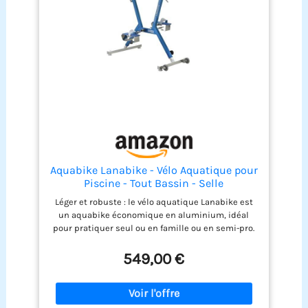
Aquabike Lanabike - Vélo Aquatique pour
Piscine - Tout Bassin - Selle
Ergonomique - Guidon Sport - Pédales
Léger et robuste : le vélo aquatique Lanabike est
Antidérapantes - Réglages Click & Turn -
un aquabike économique en aluminium, idéal
Bleu - Waterflex, Large, (WX-LANA-BL)
pour pratiquer seul ou en famille ou en semi-pro.
Sa légèreté en fait un vélo de piscine tout à fait
exceptionnel pour sa mise en eau ou son
549,00 €
enlèvement Simple d’utilisation : sa structure
ergonomique a été pensée pour optimiser vos
exercices aquatiques. La selle tout comme le
guidon sont réglables en hauteur grâce aux