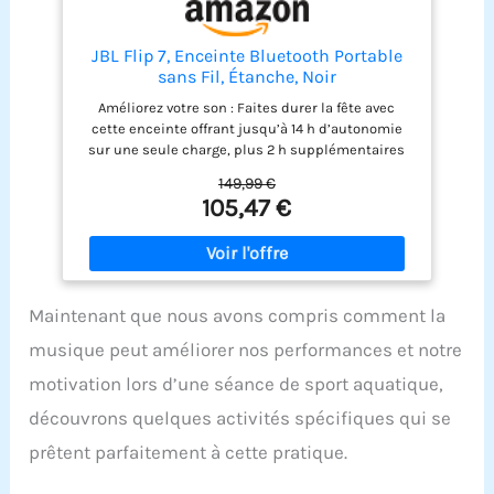
JBL Flip 7, Enceinte Bluetooth Portable
sans Fil, Étanche, Noir
Améliorez votre son : Faites durer la fête avec
cette enceinte offrant jusqu’à 14 h d’autonomie
sur une seule charge, plus 2 h supplémentaires
grâce au Playtime Boost ; idéale pour une
149,99 €
utilisation en intérieur comme en extérieur Un
105,47 €
son puissant : Profitez de basses percutantes et
d’aigus cristallins grâce au nouveau design dôme
; l'IA Sound Boost optimise les performances
acoustiques pour un son clair et sans distorsion
Conçue pour le fun : Faites tomber la JBL Flip 7
Maintenant que nous avons compris comment la
jusqu’à 1 mètre, emmenez-la sous la douche ou
exposez-la à la poussière, l’ambiance ne s’arrête
musique peut améliorer nos performances et notre
jamais Emportez-la partout : Des fêtes sur la plage
aux soirées cosy, la JBL Flip 7 transforme chaque
motivation lors d’une séance de sport aquatique,
moment en expérience inoubliable ; boostez votre
découvrons quelques activités spécifiques qui se
son en la connectant à plusieurs enceintes
compatibles Auracast Personnalisable et portable
prêtent parfaitement à cette pratique.
: Le système PushLock propose des accessoires
interchangeables, vous permettant de fixer,