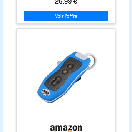
26,99 €
bain. Son HIFI et mémoire de 8 Go : Offrant un son
cristallin même sous l’eau, ce lecteur MP3
dispose de 8 Go de mémoire, capable de stocker
plus de 2 000 chansons ou livres audio.
Conception étanche : Conçu pour résister à une
pression jusqu'à 3 mètres sous l'eau, ce lecteur
MP3 est parfait pour la natation, la plongée, la
course à pied, le surf, le ski nautique, le kayak et
autres activités nautiques. Écouteurs étanches
inclus : le lecteur MP3 est fourni avec des
écouteurs étanches dotés d’embouts auriculaires
à trois couches pour empêcher l’eau de pénétrer
dans les oreilles et isoler du bruit extérieur. Deux
tailles d’embouts différentes assurent un confort
optimal. Boîtier en aluminium durable : Fabriqué
avec un boîtier en aluminium robuste, ce lecteur
MP3 est extrêmement durable et résistant aux
dommages accidentels, garantissant ainsi des
performances durables lors de toutes vos
activités.