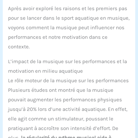
facile à nettoyer. [Remarque: ce casque sport
Après avoir exploré les raisons et les premiers pas
conduction osseuse n'est pas adapté à la natation
ou à une utilisation dans l'eau]
pour se lancer dans le sport aquatique en musique,
voyons comment la musique peut influencer nos
performances et notre motivation dans ce
contexte.
L’impact de la musique sur les performances et la
motivation en milieu aquatique
Le rôle moteur de la musique sur les performances
Plusieurs études ont montré que la musique
pouvait augmenter les performances physiques
jusqu’à 20% lors d’une activité aquatique. En effet,
elle agit comme un stimulateur, poussant le
pratiquant à accroître son intensité d’effort. De
plus,
la régularité du rythme musical aide à