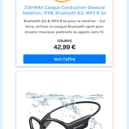
ZOVIMAX Casque Conduction Osseuse
Natation, IPX8, Bluetooth 6.0, MP3 8 Go
Bluetooth 6.0 & MP3 8 Go pour la natation – Sur
terre, utilisez ce casque Bluetooth sport pour
écouter musique, podcasts ou appels sans fil.
Pour nager, passez au lecteur MP3 intégré avec
129,99 €
mémoire 8 Go et profitez de vos titres sans
42,99 €
smartphone. Remarque : le Bluetooth ne
fonctionne pas sous l’eau. IPX8 étanche pour
piscine & sport – Conçu comme casque
conduction osseuse natation, écouteur natation
et écouteur piscine waterproof. La protection IPX8
aide à résister à l’eau, à la transpiration et à la
poussière, idéal pour piscine, nage, entraînement,
fitness et outdoor. Open-Ear confort & oreille
ouverte – La conduction osseuse garde les oreilles
libres, sans embout intra-auriculaire, pour
réduire la pression et mieux percevoir
l’environnement. Pratique comme casque Open-
Ear sport pour course à pied, running, marche,
cyclisme, vélo et salle de sport. Autonomie 12h &
micro anti-vent – Profitez jusqu’à 12 heures de