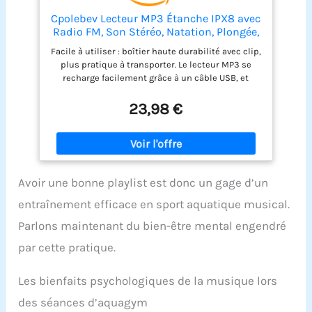
Cpolebev Lecteur MP3 Étanche IPX8 avec
Radio FM, Son Stéréo, Natation, Plongée,
Surf, Cyclisme, Sport, Lecteur de
Facile à utiliser : boîtier haute durabilité avec clip,
Musique avec FM (C) Réutilisable
plus pratique à transporter. Le lecteur MP3 se
recharge facilement grâce à un câble USB, et
branchez-le sur un port USB comme celui que l'on
trouve sur votre ou PC. Une variété de couleurs et
23,98 €
de capacités de stockage à choisir, pour montrer
à chacun votre personnalité ! étanche , niveau
d'étanchéité IPX8, même si vous nagez et n'avez
pas à vous inquiéter pour écouter de la musique !
Batterie au lithium rechargeable intégrée, il vous
Avoir une bonne playlist est donc un gage d’un
suffit de charger un MP3 pendant 2 heures et vous
pouvez l'utiliser pendant 6 à 8 heures sous l'eau
entraînement efficace en sport aquatique musical.
de 3 mètres.
Parlons maintenant du bien-être mental engendré
par cette pratique.
Les bienfaits psychologiques de la musique lors
des séances d’aquagym