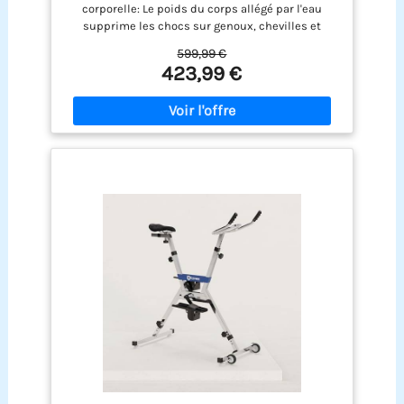
Aquatique, Rééducation, Perte de Poids,
corporelle: Le poids du corps allégé par l'eau
en Acier Inoxydable, HDPE, Jusqu'à 150
supprime les chocs sur genoux, chevilles et
kg, Gris
hanches, convient à la rééducation fonctionnelle,
599,99 €
les seniors, les personnes en surpoids ou
423,99 €
souffrant de douleurs articulaires. La résistance
hydrique naturelle renforce le cœur, améliore
l'endurance cardio, affine la silhouette et muscle
le corps sans la moindre sensation de chaleur
étouffante et de transpiration excessive Multiples
réglages personnalisables pour toutes les
morphologies: La selle ergonomique se règle en
hauteur et en avant-arrière tandis que le guidon
ajustable verticalement permet d'adapter la
posture à votre taille pour limiter les tensions
dorsales. Les pédales dotées de brides
antidérapantes maintiennent solidement vos
pieds, que vous soyez pieds nus ou équipé de
chaussures aquatiques pour une sécurité en
mouvement Déplacement facile grâce aux
roulettes intégrées: Des roulettes fluides
installées sur la base du vélo aquatique vous
permettent de déplacer sans effort l'appareil
entre le fond de la piscine, le bord de bassin ou
votre zone de stockage hors utilisation. Convient