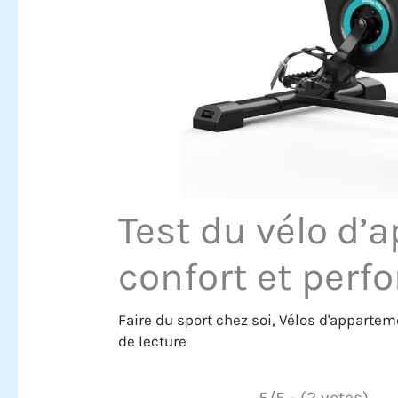
Test du vélo d’
confort et per
Faire du sport chez soi
,
Vélos d'appartem
de lecture
5/5 - (2 votes)