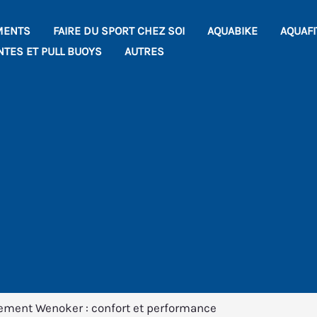
MENTS
FAIRE DU SPORT CHEZ SOI
AQUABIKE
AQUAF
NTES ET PULL BUOYS
AUTRES
tement Wenoker : confort et performance