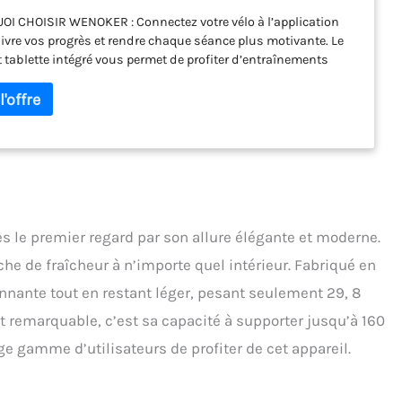
I CHOISIR WENOKER : Connectez votre vélo à l’application
ivre vos progrès et rendre chaque séance plus motivante. Le
 tablette intégré vous permet de profiter d’entraînements
tifs ou de vos divertissements préférés pendant l’exercice.
ENCE DE PÉDALAGE SILENCIEUSE : Grâce au système
înement par courroie de haute qualité, ce vélo d’appartement
n pédalage fluide et discret. Idéal pour les appartements et les
 partagés, il vous permet de vous entraîner à toute heure
éranger votre entourage. ÉCRAN LCD & DONNÉES EN TEMPS
’écran LCD affiche le temps, la vitesse, la distance, les calories
uls afin de suivre facilement votre évolution. Ajustez votre
ement selon vos objectifs cardio et fitness. STRUCTURE
 le premier regard par son allure élégante et moderne.
ET SÉCURISÉE : Son cadre renforcé supporte jusqu’à 160 kg
che de fraîcheur à n’importe quel intérieur. Fabriqué en
rantir une excellente stabilité. Les pédales antidérapantes et
n d’urgence assurent une utilisation en toute confiance, même
nnante tout en restant léger, pesant seulement 29, 8
efforts intensifs. CONFORT ET INSTALLATION FACILE : Selle
 remarquable, c’est sa capacité à supporter jusqu’à 160
e 4D, guidon ajustable 2D et conception adaptée aux
teurs de différentes tailles. Préassemblé à 70 %, le montage est
e gamme d’utilisateurs de profiter de cet appareil.
et les roulettes intégrées facilitent son déplacement au
en.