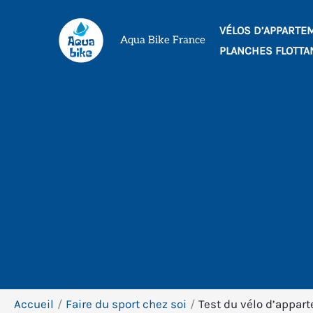
Aller
VÉLOS D’APPARTE
au
Aqua Bike France
PLANCHES FLOTTA
contenu
Accueil
Faire du sport chez soi
Test du vélo d’appar