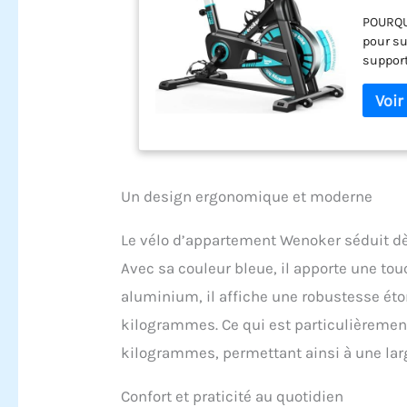
POURQUO
pour su
support
interac
EXPÉRI
d’entra
offre u
espaces
sans d
RÉEL : L
Un design ergonomique et moderne
et le po
entraîn
Le vélo d’appartement Wenoker séduit dès
STABLE 
Avec sa couleur bleue, il apporte une tou
pour ga
le frei
aluminium, il affiche une robustesse éto
lors d’
kilogrammes. Ce qui est particulièrement
réglabl
utilisa
kilogrammes, permettant ainsi à une larg
rapide 
quotidi
Confort et praticité au quotidien