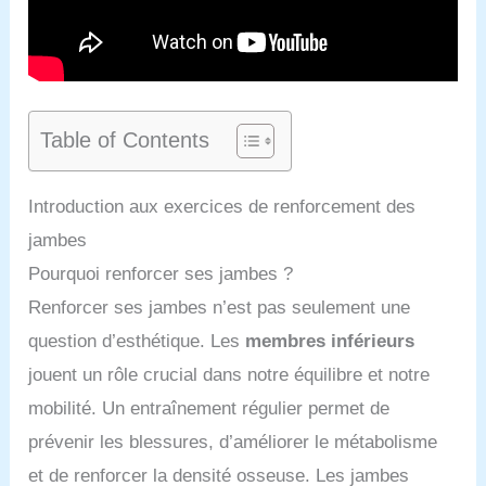
Table of Contents
Introduction aux exercices de renforcement des
jambes
Pourquoi renforcer ses jambes ?
Renforcer ses jambes n’est pas seulement une
question d’esthétique. Les
membres inférieurs
jouent un rôle crucial dans notre équilibre et notre
mobilité. Un entraînement régulier permet de
prévenir les blessures, d’améliorer le métabolisme
et de renforcer la densité osseuse. Les jambes