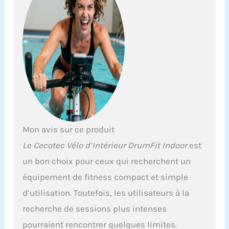
différents
environnements.
Hands Free :
comprend un support
pour appareils,
smartphone, tablette,
livre, etc. Écran LCD
avec panneau de
commande : affiche
la vitesse, le temps, la
distance et les
calories
Mon avis sur ce produit
consommées. Nous
Le Cecotec Vélo d’Intérieur DrumFit Indoor
est
prenons soin des
détails: bouteille,
un bon choix pour ceux qui recherchent un
porte-bouteille,
équipement de fitness compact et simple
pédales avec cale-
pieds, stabilisateurs
d’utilisation. Toutefois, les utilisateurs à la
et roues pour un
recherche de sessions plus intenses
transport facile.
Poids maximum de
pourraient rencontrer quelques limites.