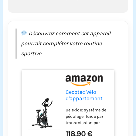
l'utilisateur : 120 kg et
hauteur jusqu'à 185
cm. Structure robuste
qui apporte la
stabilité dont vous
Découvrez comment cet appareil
avez besoin.
pourrait compléter votre routine
sportive.
Cecotec Vélo
d'appartement
Indoor DrumFit
BeltRide: système de
Indoor 6000
pédalage fluide par
Forcis. Volant
transmission par
d'inertie de 6 Kg,
courroie. ComfortFit :
résistance
118,90 €
selle ergonomique