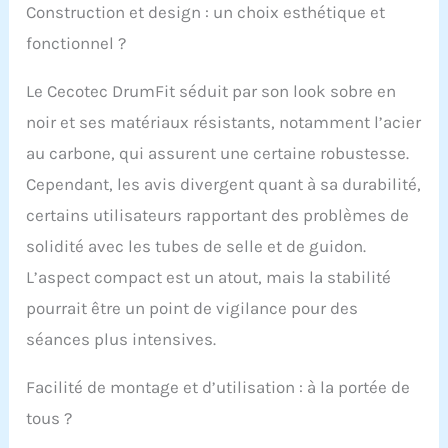
personnalisée :
Construction et design : un choix esthétique et
résistance variable
fonctionnel ?
pour simuler un
entraînement dans
différents
Le Cecotec DrumFit séduit par son look sobre en
environnements.
noir et ses matériaux résistants, notamment l’acier
Hands Free : comprend
un support pour
au carbone, qui assurent une certaine robustesse.
appareils, smartphone,
Cependant, les avis divergent quant à sa durabilité,
tablette, livre, etc. Écran
LCD avec panneau de
certains utilisateurs rapportant des problèmes de
commande : affiche la
solidité avec les tubes de selle et de guidon.
vitesse, le temps, la
L’aspect compact est un atout, mais la stabilité
distance et les calories
consommées. Nous
pourrait être un point de vigilance pour des
prenons soin des
séances plus intensives.
détails: bouteille, porte-
bouteille, pédales avec
cale-pieds,
Facilité de montage et d’utilisation : à la portée de
stabilisateurs et roues
tous ?
pour un transport
facile. Poids maximum