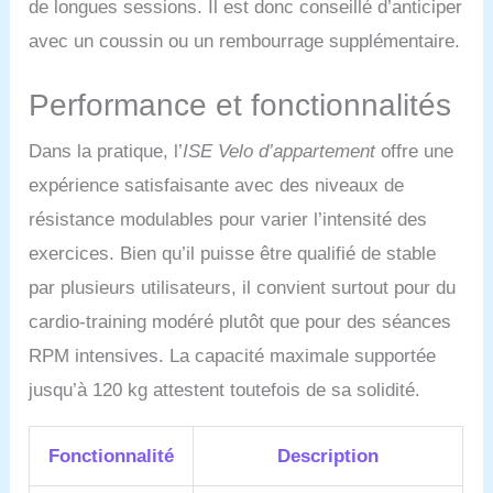
de longues sessions. Il est donc conseillé d’anticiper
et modelage du corps :
avec un coussin ou un rembourrage supplémentaire.
tout cela est possible
avec un vélo d'exercice
ISE, Même par mauvais
Performance et fonctionnalités
temps et en cas de
pluvieux/ciel couvert
Dans la pratique, l’
ISE Velo d’appartement
offre une
extérieure, vous pouvez
profiter d'une séance de
expérience satisfaisante avec des niveaux de
fitness en intérieur
résistance modulables pour varier l’intensité des
n'importe où et n'importe
quand.
Confort et
exercices. Bien qu’il puisse être qualifié de stable
robustesse sont
par plusieurs utilisateurs, il convient surtout pour du
primordiaux lors du choix
d'un vélo appartement :
cardio-training modéré plutôt que pour des séances
ce exercise bike présente
RPM intensives. La capacité maximale supportée
structure triangulaire et
des tube en acier
jusqu’à 120 kg attestent toutefois de sa solidité.
renforcé, ainsi qu'une
base large et stable pour
Fonctionnalité
Description
une durabilité et une
stabilité accrues. La selle