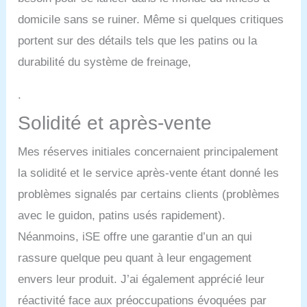
du vélo d'exercice.
domicile sans se ruiner. Même si quelques critiques
Nous avons fait le choix
portent sur des détails tels que les patins ou la
de ne pas inclure
d'application,
durabilité du système de freinage,
contrairement à la
tendance actuelle, car il
.
s'agit de la fonctionnalité
la plus coûteuse et la
Solidité et après-vente
moins efficace. Forts de
notre connaissance du
Mes réserves initiales concernaient principalement
marché, nous avons
délibérément supprimé
la solidité et le service après-vente étant donné les
cette fonction, puisque
problèmes signalés par certains clients (problèmes
vous pouvez synchroniser
avec le guidon, patins usés rapidement).
toutes les fonctionnalités
de l'application avec votre
Néanmoins, iSE offre une garantie d’un an qui
téléphone portable. Ce
rassure quelque peu quant à leur engagement
vélo d'appartement ise
amélioré est donc l'option
envers leur produit. J’ai également apprécié leur
la plus économique et
réactivité face aux préoccupations évoquées par
performante. A PROPOS