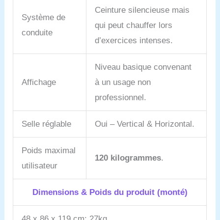
est réglable en hauteur,
Ceinture silencieuse mais
permettant un ajustement
Système de
qui peut chauffer lors
avant/arrière pour trouver
conduite
une position et un
d’exercices intenses.
espacement confortables.
La selle a également été
Niveau basique convenant
élargi. La durée de
l'exercice durant plus
Affichage
à un usage non
d'une ou deux minutes, le
professionnel.
confort et la stabilité sont
essentiels pour maintenir
des performances
Selle réglable
Oui – Vertical & Horizontal.
optimales. Vélo d'exercice
ergonomique, évite les
douleurs causées par une
Poids maximal
120 kilogrammes
.
position assise prolongée,
utilisateur
ce qui en fait le meilleur
choix pour un exercice
confortable.
Optimisez
Dimensions & Poids du produit (monté)
vos entraînements : la
conception innovante des
48 x 86 x 119 cm; 27kg