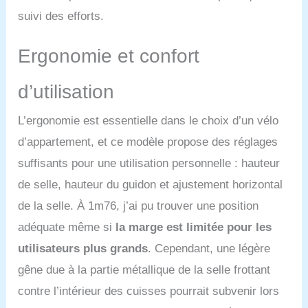
à la fois esthétique et
suivi des efforts.
robuste.
Adapté à
différent niveaux
d'entraînement : de
Ergonomie et confort
l'échauffement léger (0-
20%) aux exercice de
d’utilisation
musculation (80-100%).
Optimisez vos résultats
en intégrant des
L’ergonomie est essentielle dans le choix d’un vélo
exercices au sol à votre
d’appartement, et ce modèle propose des réglages
entraînement sur vélo
stationnaire, sollicitant
suffisants pour une utilisation personnelle : hauteur
simultanément le haut et
de selle, hauteur du guidon et ajustement horizontal
le bas du corps pour
améliorer votre
de la selle. À 1m76, j’ai pu trouver une position
endurance et votre force
adéquate même si
la marge est limitée pour les
musculaire. Que vous
soyez débutant ou sportif
utilisateurs plus grands
. Cependant, une légère
confirmé, ce vélo apart
gêne due à la partie métallique de la selle frottant
répondra à tous vos
besoins. Gain musculaire,
contre l’intérieur des cuisses pourrait subvenir lors
combustion des graisses