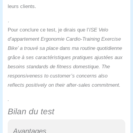
DE NOUS: ISE est établi
leurs clients.
en France depuis 2010.
Nous disposons d'un
.
service clientèle
professionnel et d'une
Pour conclure ce test, je dirais que l’
ISE Velo
équipe technique. Nous
d’appartement Ergonomie Cardio-Training Exercise
garantissons la protection
de vos achats chez ISE.
Bike’ a trouvé sa place dans ma routine quotidienne
grâce à ses caractéristiques pratiques ajustées aux
besoins standards de fitness domestique. The
responsiveness to customer’s concerns also
reflects positively on their after-sales commitment.
.
Bilan du test
Avantages