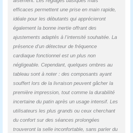
aisément. Les réglages basiques mais
simultanément le haut et
le bas du corps pour
efficaces permettent une prise en main rapide,
améliorer votre
idéale pour les débutants qui apprécieront
endurance et votre force
musculaire. Que vous
également la bonne inertie offrant des
soyez débutant ou sportif
ajustements adaptés à l’intensité souhaitée. La
confirmé, ce vélo apart
répondra à tous vos
présence d’un détecteur de fréquence
besoins. Gain musculaire,
cardiaque fonctionnel est un plus non
combustion des graisses
et modelage du corps :
négligeable. Cependant, quelques ombres au
tout cela est possible
tableau sont à noter : des composants ayant
avec un vélo d'exercice
souffert lors de la livraison peuvent gâcher la
ISE, Même par mauvais
temps et en cas de
première impression, tout comme la durabilité
pluvieux/ciel couvert
incertaine du patin après un usage intensif. Les
extérieure, vous pouvez
profiter d'une séance de
utilisateurs les plus grands ou ceux cherchant
fitness en intérieur
du confort sur des séances prolongées
n'importe où et n'importe
quand.
Confort et
trouveront la selle inconfortable, sans parler du