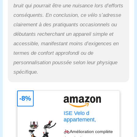
robustesse sont
bruit qui pourrait être une nuisance lors d’efforts
primordiaux lors du choix
d'un vélo appartement :
conséquents. En conclusion, ce vélo s’adresse
ce exercise bike présente
clairement à des pratiquants occasionnels ou
structure triangulaire et
des tube en acier
débutants recherchant un appareil simple et
renforcé, ainsi qu'une
accessible, manifestant moins d’exigences en
base large et stable pour
une durabilité et une
termes de confort approfondi ou de
stabilité accrues. La selle
personnalisation poussée selon leur physique
est réglable en hauteur,
permettant un ajustement
spécifique.
avant/arrière pour trouver
une position et un
espacement confortables.
La selle a également été
-8%
élargi. La durée de
l'exercice durant plus
ISE Velo d
d'une ou deux minutes, le
appartement,
confort et la stabilité sont
Ergonomie Cardio-
essentiels pour maintenir
Amélioration complète
Training, Exercise
des performances