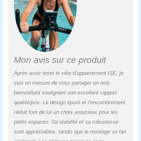
et un épaississement des
tubes, corrigeant ainsi les
problèmes d'instabilité et
de bruit rencontrés sur
d'autres vélos d'exercice
du marché; 3. Design :
L'ensemble du vélo
d'appartement repose sur
une structure triangulaire,
Mon avis sur ce produit
à la fois esthétique et
robuste.
Adapté à
Après avoir testé le vélo d’appartement ISE, je
différent niveaux
suis en mesure de vous partager un avis
d'entraînement : de
l'échauffement léger (0-
bienveillant soulignant son excellent rapport
20%) aux exercice de
qualité/prix. Le design épuré et l’encombrement
musculation (80-100%).
Optimisez vos résultats
réduit font de lui un choix astucieux pour les
en intégrant des
petits espaces. Sa stabilité et sa robustesse
exercices au sol à votre
entraînement sur vélo
sont appréciables, tandis que le montage se fait
stationnaire, sollicitant