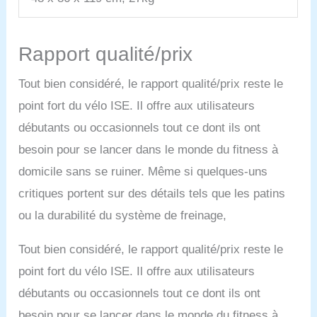
pédales contrôle
efficacement la force des
jambes, empêchant ainsi
vos genoux de fléchir
Rapport qualité/prix
vers l’intérieur pendant le
pédalage. Elle sollicite
Tout bien considéré, le rapport qualité/prix reste le
précisément votre
point fort du vélo ISE. Il offre aux utilisateurs
puissance musculaire,
vous permettant de
débutants ou occasionnels tout ce dont ils ont
renforcer vos muscles
besoin pour se lancer dans le monde du fitness à
profonds sans coach
sportif, pour un
domicile sans se ruiner. Même si quelques-uns
entraînement plus
critiques portent sur des détails tels que les patins
efficace et sans risque de
blessure aux genoux.
ou la durabilité du système de freinage,
Dimensions du velo d
'appartement: (LxPxH) 94
Tout bien considéré, le rapport qualité/prix reste le
x 48 x 107-115 cm, Poids
point fort du vélo ISE. Il offre aux utilisateurs
net du vélo
d'appartement pliable: 27
débutants ou occasionnels tout ce dont ils ont
kg. Roues mobiles
besoin pour se lancer dans le monde du fitness à
facilitent le déplacement