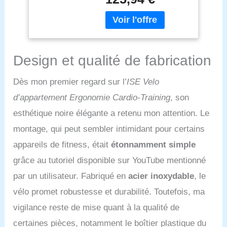
amélioré ce vélos
Ecran/Impulsion,
d'appartement afin de
Vélo d'Appartement
répondre à vos exigences
Selle/Guidon
en matière de qualité, de
Hauteur Réglable,
technologie, de design et
Vélo Appartement à
Design et qualité de fabrication
de budget : 1.
Domicile
Technologie : Haute
résistance, stabilité et
Dès mon premier regard sur l’
ISE Velo
longue durée de vie; 2.
d’appartement Ergonomie Cardio-Training
, son
Qualité : Nous avons
amélioré le produit grâce
esthétique noire élégante a retenu mon attention. Le
à des soudures par points
montage, qui peut sembler intimidant pour certains
et un épaississement des
tubes, corrigeant ainsi les
appareils de fitness, était
étonnamment simple
problèmes d'instabilité et
grâce au tutoriel disponible sur YouTube mentionné
de bruit rencontrés sur
d'autres vélos d'exercice
par un utilisateur. Fabriqué en
acier inoxydable
, le
du marché; 3. Design :
vélo promet robustesse et durabilité. Toutefois, ma
L'ensemble du vélo
d'appartement repose sur
vigilance reste de mise quant à la qualité de
une structure triangulaire,
certaines pièces, notamment le boîtier plastique du