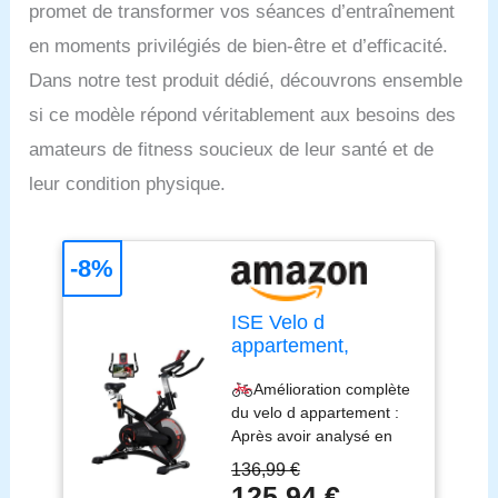
promet de transformer vos séances d’entraînement
en moments privilégiés de bien-être et d’efficacité.
Dans notre test produit dédié, découvrons ensemble
si ce modèle répond véritablement aux besoins des
amateurs de fitness soucieux de leur santé et de
leur condition physique.
-8%
ISE Velo d
appartement,
Ergonomie Cardio-
Amélioration complète
Training, Exercise
du velo d appartement :
Bike, Velo
Après avoir analysé en
Appartement
profondeur les besoins
Fitness,
136,99 €
des clients, nous avons
Multifonction
125,94 €