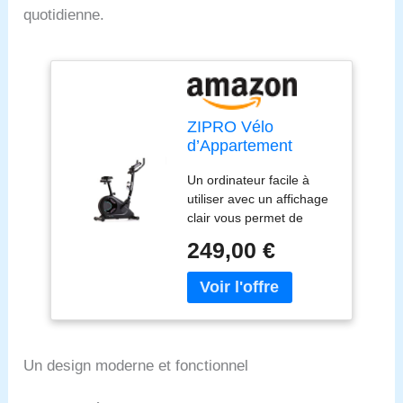
quotidienne.
ZIPRO Vélo
d’Appartement
FLAME WM, Vélo
Un ordinateur facile à
d’Intérieur pour
utiliser avec un affichage
Fitness et Sport à
clair vous permet de
Domicile, écran
choisir le programme
LCD, Pulsomètre,
249,00 €
approprié, puis de suivre
Niveaux de
les progrès de
Résistance,
l'entraînement et les
application iConsole
objectifs atteints. La
+ Kinomap, USB,
connectivité Bluetooth
Bluetooth, 150kg
vous permet d'utiliser les
Un design moderne et fonctionnel
applications iConsole+
Training et KInomap, qui