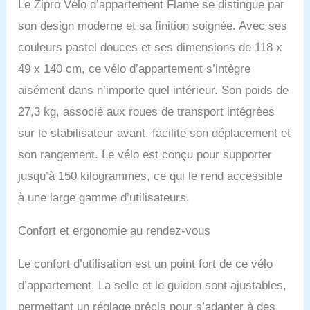
rendront votre
Le Zipro Vélo d’appartement Flame se distingue par
entraînement encore plus
son design moderne et sa finition soignée. Avec ses
attrayant. Les capteurs
situés sur le guidon
couleurs pastel douces et ses dimensions de 118 x
permettent de mesurer le
49 x 140 cm, ce vélo d’appartement s’intègre
pouls. Maintenir un pouls
aisément dans n’importe quel intérieur. Son poids de
adéquat permet des
exercices encore plus
27,3 kg, associé aux roues de transport intégrées
efficaces. Une hydratation
sur le stabilisateur avant, facilite son déplacement et
adéquate est essentielle
pour un entraînement
son rangement. Le vélo est conçu pour supporter
efficace. La bouteille
jusqu’à 150 kilogrammes, ce qui le rend accessible
fournie avec le vélo vous
permet de vous
à une large gamme d’utilisateurs.
désaltérer sans faire de
pause. La selle ajustable
Confort et ergonomie au rendez-vous
et l'angle d'inclinaison du
guidon permettent
Le confort d’utilisation est un point fort de ce vélo
d'adopter la position la
plus sûre et confortable
d’appartement. La selle et le guidon sont ajustables,
possible pendant
permettant un réglage précis pour s’adapter à des
l’entraînement.