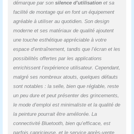
démarque par son
silence d’utilisation
et sa
et l'angle d'inclinaison du
guidon permettent
facilité de montage qui en font un équipement
d'adopter la position la
agréable à utiliser au quotidien. Son design
plus sûre et confortable
possible pendant
moderne et ses matériaux de qualité ajoutent
l’entraînement.
une touche esthétique appréciable à votre
espace d’entraînement, tandis que l’écran et les
possibilités offertes par les applications
enrichissent l’expérience utilisateur. Cependant,
malgré ses nombreux atouts, quelques défauts
sont notables : la selle, bien que réglable, reste
un peu dure et peut présenter des grincements,
le mode d’emploi est minimaliste et la qualité de
la peinture pourrait être améliorée. La
connectivité Bluetooth, bien qu’efficace, est
parfois capricieuse, et le service après-vente