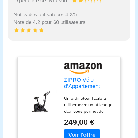
expérience de livraison :
Notes des utilisateurs 4.2/5
Note de 4.2 pour 60 utilisateurs
ZIPRO Vélo
d’Appartement
FLAME WM, Vélo
Un ordinateur facile à
d’Intérieur pour
utiliser avec un affichage
Fitness et Sport à
clair vous permet de
Domicile, écran
choisir le programme
LCD, Pulsomètre,
249,00 €
approprié, puis de suivre
Niveaux de
les progrès de
Résistance,
l'entraînement et les