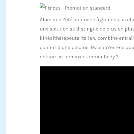
Alors que l’été approche à grands pas et 
une solution se distingue de plus en plus
kinésithérapeute italien, combine entraî
confort d’une piscine. Mais qu’est-ce qu
obtenir ce fameux summer body ?