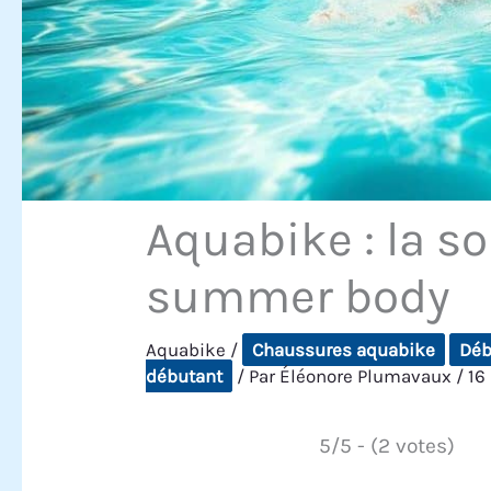
Aquabike : la s
summer body
Aquabike
/
Chaussures aquabike
Déb
débutant
/ Par
Éléonore Plumavaux
/
16
5/5 - (2 votes)