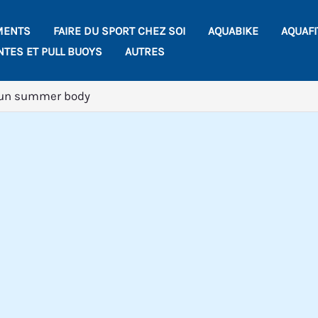
MENTS
FAIRE DU SPORT CHEZ SOI
AQUABIKE
AQUAF
NTES ET PULL BUOYS
AUTRES
r un summer body