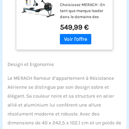
Choisissez MERACH : En
Aérienne, 10 Niveaux
tant que marque leader
Réglables avec APP
dans le domaine des
Exclusive, Rameur
équipements de fitness à
Professionnel
549,99 €
domicile, MERACH a servi
Musculation pour
plus de 10 000 000 de
Intérieur, Siège
foyers dans le monde et
Ergonomique
s'engage à offrir des
Confortable,
expériences de fitness de
Stockage Facile
haute qualité. Tous nos
Design et Ergonomie
produits sont soumis à
des tests rigoureux et
nous sommes
Le MERACH Rameur d’appartement à Résistance
convaincus que MERACH
Aérienne se distingue par son design sobre et
deviendra votre
partenaire de fitness de
élégant. Sa couleur noire et sa structure en acier
confiance pour vous
allié et aluminium lui confèrent une allure
aider à adopter un mode
résolument moderne et robuste. Avec des
de vie sain. APP MERACH
Exclusive Pour un
dimensions de 40 x 242,5 x 102,1 cm et un poids de
Entraînement Intelligent :