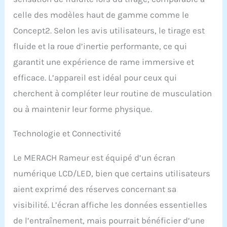
sortir. Conçu pour les
Utilisateurs plus Grands :
celle des modèles haut de gamme comme le
piste allongée avec
Concept2. Selon les avis utilisateurs, le tirage est
construction en acier
durable et de haute
fluide et la roue d’inertie performante, ce qui
qualité, supporte jusqu'à
garantit une expérience de rame immersive et
158 kg, assurant sécurité
et confort pendant
efficace. L’appareil est idéal pour ceux qui
l'exercice. Système de
cherchent à compléter leur routine de musculation
résistance à l'air à 10
niveaux avec une
ou à maintenir leur forme physique.
résistance maximale
jusqu'à 50 kg pour
Technologie et Connectivité
différentes intensités
d'exercice. Montage et
Le MERACH Rameur est équipé d’un écran
Rangement Faciles : pré-
assemblé à 90 % pour
numérique LCD/LED, bien que certains utilisateurs
une installation rapide et
aient exprimé des réserves concernant sa
une utilisation
immédiate. La
visibilité. L’écran affiche les données essentielles
conception pliable
de l’entraînement, mais pourrait bénéficier d’une
permet un stockage