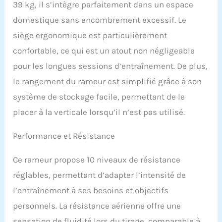
39 kg, il s’intègre parfaitement dans un espace
connectez l'appareil à
l'application MERACH via
domestique sans encombrement excessif. Le
Bluetooth pour suivre
siège ergonomique est particulièrement
vos données
d'entraînement en temps
confortable, ce qui est un atout non négligeable
réel et créer des plans
pour les longues sessions d’entraînement. De plus,
d'entraînement
personnalisés. Avec plus
le rangement du rameur est simplifié grâce à son
de 1000 parcours et jeux
système de stockage facile, permettant de le
interactifs, la formation
est variée et motivante.
placer à la verticale lorsqu’il n’est pas utilisé.
Entraînement Complet
du Corps à Faible Impact
Performance et Résistance
: l’aviron en salle est un
entraînement complet du
Ce rameur propose 10 niveaux de résistance
corps à faible impact
efficace. En seulement 20
réglables, permettant d’adapter l’intensité de
minutes, vous pouvez
l’entraînement à ses besoins et objectifs
travailler plus de 86 % de
vos principaux groupes
personnels. La résistance aérienne offre une
musculaires sans avoir à
sensation de fluidité lors du tirage, comparable à