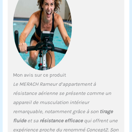
convaincus que MERACH
deviendra votre
partenaire de fitness de
confiance pour vous
aider à adopter un mode
de vie sain. APP MERACH
Exclusive Pour un
Entraînement Intelligent :
connectez l'appareil à
l'application MERACH via
Bluetooth pour suivre
vos données
Mon avis sur ce produit
d'entraînement en temps
réel et créer des plans
Le MERACH Rameur d’appartement à
d'entraînement
résistance aérienne se présente comme un
personnalisés. Avec plus
de 1000 parcours et jeux
appareil de musculation intérieur
interactifs, la formation
remarquable, notamment grâce à son
tirage
est variée et motivante.
Entraînement Complet
fluide
et sa
résistance efficace
qui offrent une
du Corps à Faible Impact
expérience proche du renommé Concept2. Son
: l’aviron en salle est un