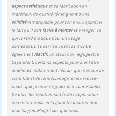
entraînement complet du
aspect esthétique
et sa fabrication en
corps à faible impact
matériaux de qualité témoignent d’une
efficace. En seulement 20
minutes, vous pouvez
solidité
remarquable pour son prix. J’apprécie
travailler plus de 86 % de
le fait qu’il soit
facile à monter
et à ranger, ce
vos principaux groupes
musculaires sans avoir à
qui le rend pratique pour un usage
sortir. Conçu pour les
domestique. Le service client se montre
Utilisateurs plus Grands :
piste allongée avec
également
réactif
, un atout non négligeable.
construction en acier
Cependant, certains aspects pourraient être
durable et de haute
qualité, supporte jusqu'à
améliorés, notamment l’écran, qui manque de
158 kg, assurant sécurité
visibilité et de rétroéclairage, et les repose-
et confort pendant
l'exercice. Système de
pieds, que je trouve rigides et inconfortables.
résistance à l'air à 10
De plus, les fonctionnalités de l’application
niveaux avec une
restent limitées, et la garantie pourrait être
résistance maximale
jusqu'à 50 kg pour
plus longue. Malgré ces quelques
différentes intensités