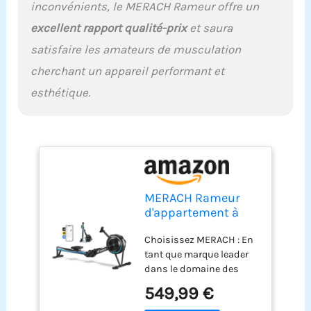
inconvénients, le MERACH Rameur offre un
d'exercice. Montage et
Rangement Faciles : pré-
excellent rapport qualité-prix
et saura
assemblé à 90 % pour
satisfaire les amateurs de musculation
une installation rapide et
une utilisation
cherchant un appareil performant et
immédiate. La
esthétique.
conception pliable
permet un stockage
vertical en deux sections,
maximisant ainsi
l'efficacité de l'espace.
MERACH Rameur
d'appartement à
Résistance
Choisissez MERACH : En
Aérienne, 10 Niveaux
tant que marque leader
Réglables avec APP
dans le domaine des
Exclusive, Rameur
équipements de fitness à
Professionnel
549,99 €
domicile, MERACH a servi
Musculation pour