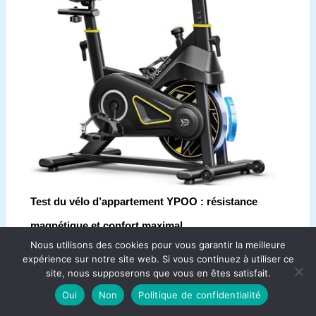
Test du vélo d’appartement YPOO : résistance
magnétique et confort maximal
Nous utilisons des cookies pour vous garantir la meilleure
expérience sur notre site web. Si vous continuez à utiliser ce
site, nous supposerons que vous en êtes satisfait.
Oui
Non
Politique de confidentialité
Copyright © 2026 Aqua Bike France.