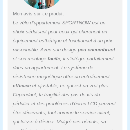
de 70 à 80 cm, pour
s'adapter à différentes
Mon avis sur ce produit
tailles d'utilisateurs et
Le vélo d’appartement SPORTNOW est un
offrir un confort optimal.
ENTRAÎNEMENT
choix séduisant pour ceux qui cherchent un
INTERACTIF : Suivez
équipement esthétique et fonctionnel à un prix
votre progression grâce à
l'écran LCD qui affiche les
raisonnable. Avec son design
peu encombrant
données en temps réel et
et son montage
facile
, il s’intègre parfaitement
est équipé de poignées
avec capteurs de
dans un appartement. Le système de
fréquence cardiaque,
résistance magnétique offre un entraînement
rendant ce vélo
d'appartement pliable un
efficace
et ajustable, ce qui est un vrai plus.
choix judicieux pour les
Cependant, la fragilité des pas de vis du
passionnés de fitness.
SPÉCIFICATIONS : Dim.
pédalier et des problèmes d’écran LCD peuvent
totales : 97L x 43l x 110H
être décevants, tout comme le service client,
cm. Dim. pliées : 43L x
56l x 129H cm. Charge
qui laisse à désirer. Malgré ces bémols, sa
max. : 110 kg.