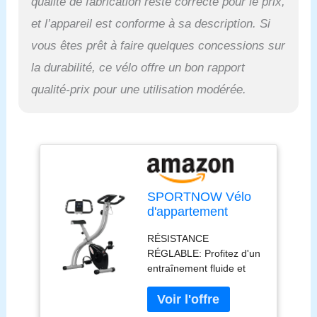
qualité de fabrication reste correcte pour le prix,
Assemblage requis.
et l’appareil est conforme à sa description. Si
vous êtes prêt à faire quelques concessions sur
la durabilité, ce vélo offre un bon rapport
qualité-prix pour une utilisation modérée.
SPORTNOW Vélo
d'appartement
pliant, vélo de
RÉSISTANCE
fitness, vélo
RÉGLABLE: Profitez d'un
d'intérieur 8 niveaux
entraînement fluide et
de résistance
silencieux avec ce vélo
magnétique, selle
d'exercice doté d'une
réglable, poignées,
résistance magnétique
écran LCD