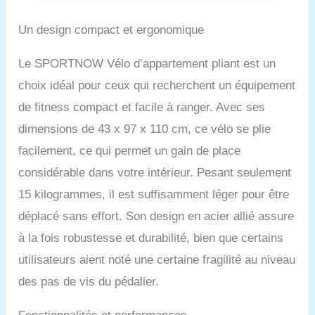
adaptée à tous les
support tablette,
niveaux de condition
acier gris
Un design compact et ergonomique
physique. DESIGN
PLIABLE : Ce vélo
Le SPORTNOW Vélo d’appartement pliant est un
stationnaire est conçu
choix idéal pour ceux qui recherchent un équipement
pour économiser de
l'espace et est équipé de
de fitness compact et facile à ranger. Avec ses
roues de transport
dimensions de 43 x 97 x 110 cm, ce vélo se plie
intégrées, facilitant son
rangement et son
facilement, ce qui permet un gain de place
déplacement. CONFORT
considérable dans votre intérieur. Pesant seulement
PERSONNALISABLE : La
hauteur du siège de ce
15 kilogrammes, il est suffisamment léger pour être
vélo d'exercice pliable est
déplacé sans effort. Son design en acier allié assure
ajustable sur 5 niveaux,
de 70 à 80 cm, pour
à la fois robustesse et durabilité, bien que certains
s'adapter à différentes
utilisateurs aient noté une certaine fragilité au niveau
tailles d'utilisateurs et
offrir un confort optimal.
des pas de vis du pédalier.
ENTRAÎNEMENT
INTERACTIF : Suivez