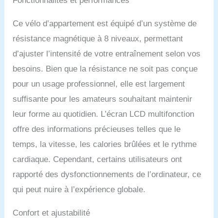
Fonctionnalités et performances
votre progression grâce à
l'écran LCD qui affiche les
Ce vélo d’appartement est équipé d’un système de
données en temps réel et
est équipé de poignées
résistance magnétique à 8 niveaux, permettant
avec capteurs de
d’ajuster l’intensité de votre entraînement selon vos
fréquence cardiaque,
rendant ce vélo
besoins. Bien que la résistance ne soit pas conçue
d'appartement pliable un
pour un usage professionnel, elle est largement
choix judicieux pour les
passionnés de fitness.
suffisante pour les amateurs souhaitant maintenir
SPÉCIFICATIONS : Dim.
leur forme au quotidien. L’écran LCD multifonction
totales : 97L x 43l x 110H
cm. Dim. pliées : 43L x
offre des informations précieuses telles que le
56l x 129H cm. Charge
temps, la vitesse, les calories brûlées et le rythme
max. : 110 kg.
Assemblage requis.
cardiaque. Cependant, certains utilisateurs ont
rapporté des dysfonctionnements de l’ordinateur, ce
qui peut nuire à l’expérience globale.
Confort et ajustabilité