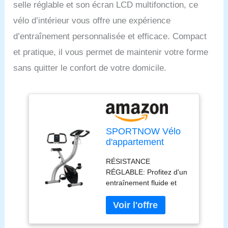
selle réglable et son écran LCD multifonction, ce
vélo d’intérieur vous offre une expérience
d’entraînement personnalisée et efficace. Compact
et pratique, il vous permet de maintenir votre forme
sans quitter le confort de votre domicile.
SPORTNOW Vélo
d'appartement
pliant, vélo de
RÉSISTANCE
fitness, vélo
RÉGLABLE: Profitez d'un
d'intérieur 8 niveaux
entraînement fluide et
de résistance
silencieux avec ce vélo
magnétique, selle
d'exercice doté d'une
réglable, poignées,
résistance magnétique
écran LCD
ajustable sur 8 niveaux,
multifonction,