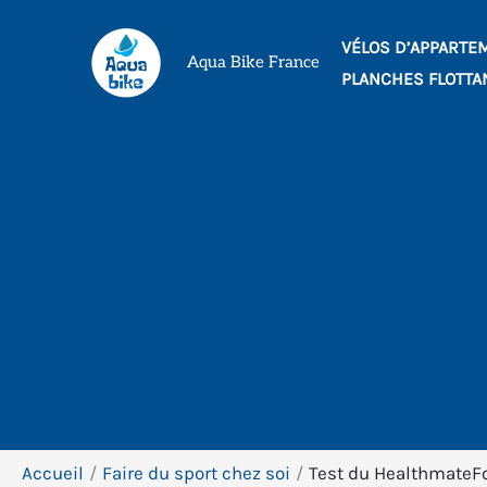
Aller
VÉLOS D’APPARTE
au
Aqua Bike France
PLANCHES FLOTTA
contenu
Accueil
Faire du sport chez soi
Test du HealthmateFo