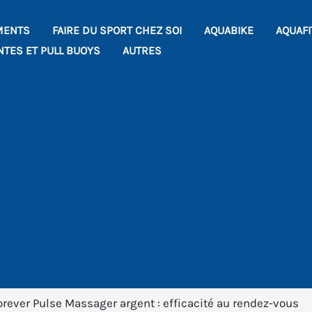
MENTS
FAIRE DU SPORT CHEZ SOI
AQUABIKE
AQUAF
NTES ET PULL BUOYS
AUTRES
rever Pulse Massager argent : efficacité au rendez-vous