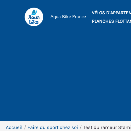
Aller
VÉLOS D’APPARTE
au
Aqua Bike France
PLANCHES FLOTTA
contenu
Accueil
Faire du sport chez soi
Test du rameur Stami