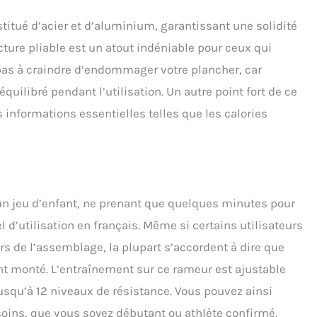
raînements personnalisés, des vidéos de montage, et plus
 müüv offre la meilleure expérience d'entraînement et de
titué d’acier et d’aluminium, garantissant une solidité
 avec votre Stamina Rower.
ucture pliable est un atout indéniable pour ceux qui
pas à craindre d’endommager votre plancher, car
équilibré pendant l’utilisation. Un autre point fort de ce
 informations essentielles telles que les calories
un jeu d’enfant, ne prenant que quelques minutes pour
d’utilisation en français. Même si certains utilisateurs
rs de l’assemblage, la plupart s’accordent à dire que
ent monté. L’entraînement sur ce rameur est ajustable
jusqu’à 12 niveaux de résistance. Vous pouvez ainsi
oins, que vous soyez débutant ou athlète confirmé.