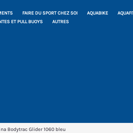
MENTS
FAIRE DU SPORT CHEZ SOI
AQUABIKE
AQUAF
NTES ET PULL BUOYS
AUTRES
na Bodytrac Glider 1060 bleu