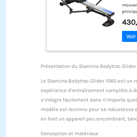
mouveme
princip
brûler 
430
cardiov
hydraul
de roul
impact q
cylindr
pour le
perform
Présentation du Stamina Bodytrac Glider
nombre 
plateau
Le Stamina Bodytrac Glider 1060 est un r
propre 
encombr
expérience d’entraînement complète à dom
amplitu
s’intègre facilement dans n’importe quel
de conf
fini de 
modèle est reconnu pour sa robustesse et
l'extré
en font un appareil peu encombrant, tandi
intellig
équipem
Conception et matériaux
coachin