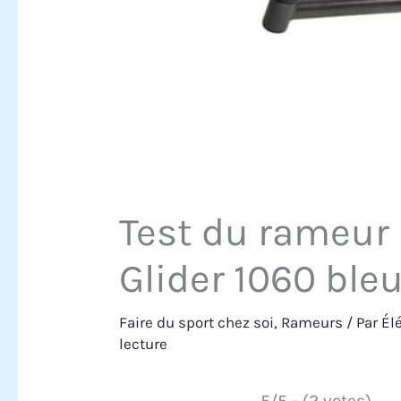
Test du rameur
Glider 1060 ble
Faire du sport chez soi
,
Rameurs
/ Par
Él
lecture
5/5 - (2 votes)