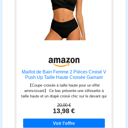
Maillot de Bain Femme 2 Pièces Croisé V
Push Up Taille Haute Croisée Gainant
avec Bretelles Réglables & Coques
【Coupe croisée à taille haute pour un effet
Amovibles, Bikini Sexy en Nylon, Maillot
amincissant】 Ce bas présente une silhouette à
de Bain 2 Pièces Femme Noir M/L
taille haute et un drapé croisé chic sur le devant qui
crée un léger chevauchement au niveau de la taille.
20,00 €
Cette coupe affine visuellement la taille, lisse le
13,98 €
ventre et allonge les jambes, pour une silhouette
flatteuse inspirée du sablier. 【Tissu doux et
extensible pour une liberté de mouvement】 –