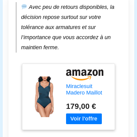
Avec peu de retours disponibles, la
décision repose surtout sur votre
tolérance aux armatures et sur
l’importance que vous accordez à un
maintien ferme.
Miraclesuit
Madero Maillot
de bain une
179,00 €
pièce à
armatures
Bonnet DD,
Réseau, 16