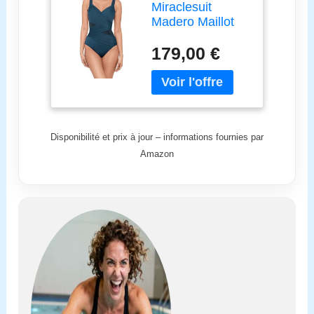
Miraclesuit
Madero Maillot
de bain une
179,00 €
pièce à
armatures
Bonnet DD,
Réseau, 16
Disponibilité et prix à jour – informations fournies par
Amazon