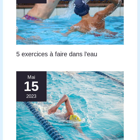
rapide】Ce maillot de bain est composé à 82 % de
polyester et à 18 % d'élasthanne. Entièrement
doublé, son tissu ultra-extensible est doux et
agréable au toucher, offrant une excellente
respirabilité et une grande durabilité. Il sèche
rapidement et ne colle pas à la peau, vous assurant
fraîcheur et confort pendant l'effort et une liberté de
mouvement optimale dans l'eau 【Un style
polyvalent pour toutes les occasions】Ce maillot de
5 exercices à faire dans l’eau
bain une pièce pour femme est idéal pour de
nombreuses activités : natation, entraînement, surf,
détente à la plage et bronzage. Il s'accorde
facilement avec un paréo, un chapeau et des
Mai
lunettes de soleil pour un look de vacances stylé,
15
parfait pour profiter pleinement de vos moments
dans l'eau
2023