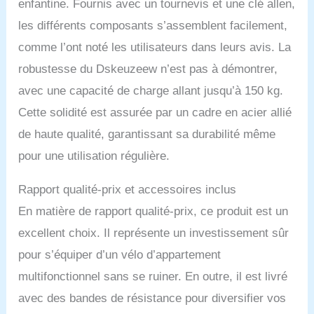
enfantine. Fournis avec un tournevis et une clé allen,
par courroie stable
assure un mouvement
les différents composants s’assemblent facilement,
sûr et fluide. Il n'y aura
comme l’ont noté les utilisateurs dans leurs avis. La
aucun bruit de friction
pendant l'exercice et cela
robustesse du Dskeuzeew n’est pas à démontrer,
ne dérangera pas les
avec une capacité de charge allant jusqu’à 150 kg.
autres. 【X-FRAME &
SIÈGE CONFORTABLE】
Cette solidité est assurée par un cadre en acier allié
La conception robuste du
de haute qualité, garantissant sa durabilité même
cadre en X et les tubes
en acier épais confèrent
pour une utilisation régulière.
au vélo d'appartement
d'exercice une bonne
Rapport qualité-prix et accessoires inclus
capacité de charge allant
jusqu'à 150 kg. La
En matière de rapport qualité-prix, ce produit est un
hauteur du siège est
excellent choix. Il représente un investissement sûr
réglable, adaptée aux
personnes de différentes
pour s’équiper d’un vélo d’appartement
tailles et poids. Le siège
multifonctionnel sans se ruiner. En outre, il est livré
et le dossier moelleux
avec des bandes de résistance pour diversifier vos
aident à soutenir votre
dos pour une expérience