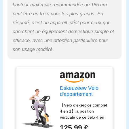
par courroie stable
hauteur maximale recommandée de 185 cm
assure un mouvement
peut être un frein pour les plus grands. En
sûr et fluide. Il n'y aura
aucun bruit de friction
résumé, c’est un appareil idéal pour ceux qui
pendant l'exercice et cela
cherchent un équipement domestique simple et
ne dérangera pas les
autres. 【X-FRAME &
efficace, avec une attention particulière pour
SIÈGE CONFORTABLE】
son usage modéré.
La conception robuste du
cadre en X et les tubes
en acier épais confèrent
au vélo d'appartement
d'exercice une bonne
capacité de charge allant
Dskeuzeew Vélo
jusqu'à 150 kg. La
d'appartement
hauteur du siège est
pliable pour maison,
réglable, adaptée aux
【Vélo d'exercice complet
4 en 1 vélo
personnes de différentes
4 en 1】la position
magnétique pliable,
tailles et poids. Le siège
verticale de ce vélo 4 en
vélo d'appartement
et le dossier moelleux
1 vous offre un
16 niveaux de
aident à soutenir votre
125,99 €