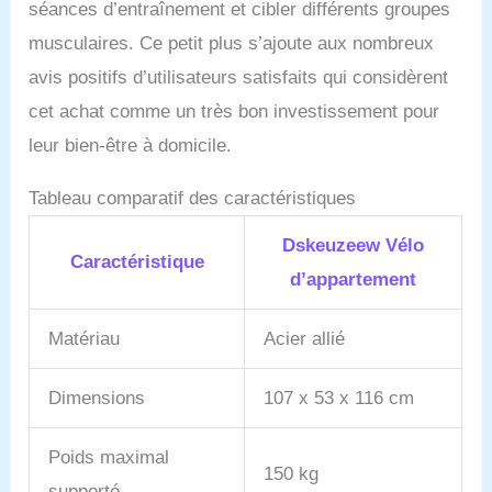
séances d’entraînement et cibler différents groupes
d'entraînement plus
musculaires. Ce petit plus s’ajoute aux nombreux
confortable. 【Ordinateur
grand écran et moniteur
avis positifs d’utilisateurs satisfaits qui considèrent
de fréquence cardiaque】
cet achat comme un très bon investissement pour
Le moniteur LCD du vélo
stationnaire pliable à
leur bien-être à domicile.
commande magnétique
peut enregistrer le temps,
Tableau comparatif des caractéristiques
la vitesse, la distance, les
calories brûlées et la
Dskeuzeew Vélo
fréquence cardiaque
Caractéristique
pendant la conduite, ce
d’appartement
qui rend les données
d'exercice claires en un
Matériau
Acier allié
coup d'œil. Pendant ce
temps, placez votre
téléphone/iPad sur le
Dimensions
107 x 53 x 116 cm
support et regardez vos
émissions préférées en
Poids maximal
même temps. amusez-
150 kg
vous ! 【Garantie du
supporté