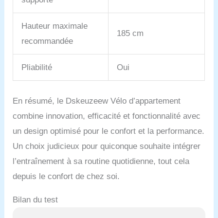
service client】 Nous
fournissons un excellent
Hauteur maximale
service client,
185 cm
garantissons de répondre
recommandée
aux clients dans les 24
heures et offrons une
Pliabilité
Oui
garantie d'un an. Si vous
rencontrez des
problèmes avec le produit
que vous recevez,
En résumé, le Dskeuzeew Vélo d’appartement
n'hésitez pas à nous
combine innovation, efficacité et fonctionnalité avec
contacter.
un design optimisé pour le confort et la performance.
Un choix judicieux pour quiconque souhaite intégrer
l’entraînement à sa routine quotidienne, tout cela
depuis le confort de chez soi.
Bilan du test