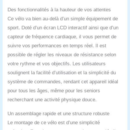
idéal pour les femmes,
Des fonctionnalités à la hauteur de vos attentes
les hommes et les
personnes âgées.
Ce vélo va bien au-delà d’un simple équipement de
Échauffez-vous en
sport. Doté d’un écran LCD interactif ainsi que d’un
pédalant facilement pour
augmenter l'intensité,
capteur de fréquence cardiaque, il vous permet de
gardant ainsi vos
suivre vos performances en temps réel. Il est
entraînements stimulants
et efficaces tout au long
possible de régler les niveaux de résistance selon
de votre parcours de
votre rythme et vos objectifs. Les utilisateurs
remise en forme.
【Conception ultra
soulignent la facilité d’utilisation et la simplicité du
silencieuse】 Le vélo
système de commandes, rendant cet appareil idéal
d'exercice d'intérieur est
équipé d'un système de
pour tous les âges, même pour les seniors
réglage de la résistance
recherchant une activité physique douce.
magnétique, vous pouvez
donc facilement régler le
niveau de résistance
Un assemblage rapide et une structure robuste
pendant l'exercice. Le
Le montage de ce vélo est d’une simplicité
système d'entraînement