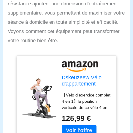
résistance ajoutent une dimension d’entraînement
supplémentaire, vous permettant de maximiser votre
séance à domicile en toute simplicité et efficacité.
Voyons comment cet équipement peut transformer
votre routine bien-être.
Dskeuzeew Vélo
d'appartement
pliable pour maison,
【Vélo d'exercice complet
4 en 1 vélo
4 en 1】la position
magnétique pliable,
verticale de ce vélo 4 en
vélo d'appartement
1 vous offre un
16 niveaux de
125,99 €
entraînement de haute
résistance, moniteur
intensité et vous aide à
LCD et capteur de
brûler plus de calories. La