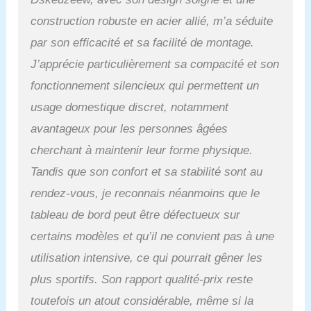
idéal pour les femmes,
construction robuste en acier allié, m’a séduite
les hommes et les
personnes âgées.
par son efficacité et sa facilité de montage.
Échauffez-vous en
J’apprécie particulièrement sa compacité et son
pédalant facilement pour
fonctionnement silencieux qui permettent un
augmenter l'intensité,
gardant ainsi vos
usage domestique discret, notamment
entraînements stimulants
avantageux pour les personnes âgées
et efficaces tout au long
de votre parcours de
cherchant à maintenir leur forme physique.
remise en forme.
Tandis que son confort et sa stabilité sont au
【Conception ultra
silencieuse】 Le vélo
rendez-vous, je reconnais néanmoins que le
d'exercice d'intérieur est
tableau de bord peut être défectueux sur
équipé d'un système de
réglage de la résistance
certains modèles et qu’il ne convient pas à une
magnétique, vous pouvez
utilisation intensive, ce qui pourrait gêner les
donc facilement régler le
niveau de résistance
plus sportifs. Son rapport qualité-prix reste
pendant l'exercice. Le
toutefois un atout considérable, même si la
système d'entraînement