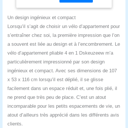
fréquence cardiaque
position semi-inclinée a
moins d'impact et une
Un design ingénieux et compact
expérience de conduite
plus confortable. Ce vélo
Lorsqu’il s’agit de choisir un vélo d’appartement pour
pliable est également livré
s’entraîner chez soi, la première impression que l’on
avec des bandes de
résistance pour mains
a souvent est liée au design et à l’encombrement. Le
courantes qui aident à
vélo d’appartement pliable 4 en 1 Dskeuzeew m’a
tonifier vos muscles
supérieurs et à tonifier
particulièrement impressionné par son design
tout votre corps.
ingénieux et compact. Avec ses dimensions de 107
【Résistance magnétique
réglable sur 16 niveaux】
x 53 x 116 cm lorsqu’il est déplié, il se glisse
Ce vélo d'exercice
facilement dans un espace réduit et, une fois plié, il
d'intérieur est équipé d'un
volant équilibré avec
ne prend que très peu de place. C’est un atout
précision, qui peut fournir
incomparable pour les petits espacements de vie, un
une conduite douce et
silencieuse avec 16
atout d’ailleurs très apprécié dans les différents avis
niveaux de résistance
clients.
différents, ce qui le rend