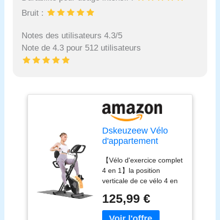
Bruit :
Notes des utilisateurs 4.3/5
Note de 4.3 pour 512 utilisateurs
Dskeuzeew Vélo
d'appartement
pliable pour maison,
【Vélo d'exercice complet
4 en 1 vélo
4 en 1】la position
magnétique pliable,
verticale de ce vélo 4 en
vélo d'appartement
1 vous offre un
16 niveaux de
125,99 €
entraînement de haute
résistance, moniteur
intensité et vous aide à
LCD et capteur de