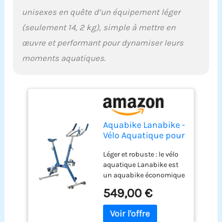
unisexes en quête d’un équipement léger
(seulement 14, 2 kg), simple à mettre en
œuvre et performant pour dynamiser leurs
moments aquatiques.
Aquabike Lanabike -
Vélo Aquatique pour
Piscine - Tout
Léger et robuste : le vélo
Bassin - Selle
aquatique Lanabike est
Ergonomique -
un aquabike économique
Guidon Sport -
en aluminium, idéal pour
Pédales
549,00 €
pratiquer seul ou en
Antidérapantes -
famille ou en semi-pro.
Réglages Click &
Sa légèreté en fait un vélo
Turn - Bleu -