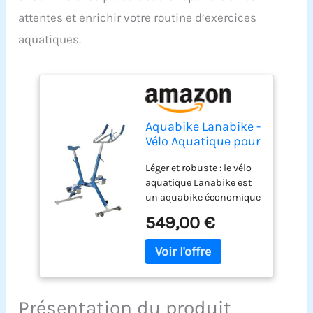
attentes et enrichir votre routine d’exercices
aquatiques.
Aquabike Lanabike -
Vélo Aquatique pour
Piscine - Tout
Léger et robuste : le vélo
Bassin - Selle
aquatique Lanabike est
Ergonomique -
un aquabike économique
Guidon Sport -
en aluminium, idéal pour
Pédales
549,00 €
pratiquer seul ou en
Antidérapantes -
famille ou en semi-pro.
Réglages Click &
Sa légèreté en fait un vélo
Turn - Bleu -
de piscine tout à fait
Waterflex, Large,
exceptionnel pour sa
(WX-LANA-BL)
mise en eau ou son
Présentation du produit