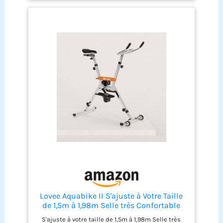
sous forme de kit complet avec toutes les pièces
montants gradués et le système Click & Turn
de montage, il dispose d'un design structuré
Structure en X : la structure de Lanabike est
esthétique qui rehausse l'apparence de vos
construite en forme X très rigide. Elle est
espaces sportifs, avec des dimensions maîtrisées
remarquablement bien étudiée pour sa solidité et
pour une intégration dans n'importe quel bassin
sa légèreté ainsi que sa capacité de drainage
express pour évacuer l'eau en quelques secondes
Résistance et pédales : les pédales sont
utilisables pieds nus grâce aux foostraps confort.
Le vélo possède une résistance de 13% pour
renforcer votre pédalage hydraulique. L’aquabike
vous apportera une grande satisfaction
Préconisation : votre aquabike peut rester
immergé plusieurs jours dans votre piscine.
Cependant, pour augmenter plus encore sa durée
de vie, sortez-le 2 à 3 fois/semaine et rincez-le au
jet à l'eau claire et laissez sécher la journée
Lovee Aquabike II S'ajuste à Votre Taille
de 1,5m à 1,98m Selle très Confortable
Possibilité de régler l'intensité de
S'ajuste à votre taille de 1,5m à 1,98m Selle très