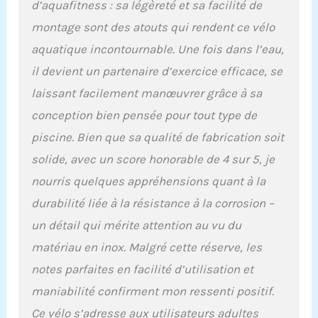
secondes Résistance et
d’aquafitness : sa légèreté et sa facilité de
pédales : les pédales
montage sont des atouts qui rendent ce vélo
sont utilisables pieds
aquatique incontournable. Une fois dans l’eau,
nus grâce aux foostraps
confort. Le vélo possède
il devient un partenaire d’exercice efficace, se
une résistance de 13%
laissant facilement manœuvrer grâce à sa
pour renforcer votre
pédalage hydraulique.
conception bien pensée pour tout type de
L’aquabike vous
piscine. Bien que sa qualité de fabrication soit
apportera une grande
satisfaction
solide, avec un score honorable de 4 sur 5, je
Préconisation : votre
nourris quelques appréhensions quant à la
aquabike peut rester
immergé plusieurs jours
durabilité liée à la résistance à la corrosion –
dans votre piscine.
un détail qui mérite attention au vu du
Cependant, pour
augmenter plus encore
matériau en inox. Malgré cette réserve, les
sa durée de vie, sortez-le
notes parfaites en facilité d’utilisation et
2 à 3 fois/semaine et
rincez-le au jet à l'eau
maniabilité confirment mon ressenti positif.
claire et laissez sécher la
Ce vélo s’adresse aux utilisateurs adultes
journée