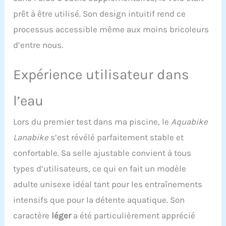
pédales : les pédales
prêt à être utilisé. Son design intuitif rend ce
sont utilisables pieds
processus accessible même aux moins bricoleurs
nus grâce aux foostraps
confort. Le vélo possède
d’entre nous.
une résistance de 13%
pour renforcer votre
Expérience utilisateur dans
pédalage hydraulique.
L’aquabike vous
apportera une grande
l’eau
satisfaction
Préconisation : votre
Lors du premier test dans ma piscine, le
Aquabike
aquabike peut rester
immergé plusieurs jours
Lanabike
s’est révélé parfaitement stable et
dans votre piscine.
confortable. Sa selle ajustable convient à tous
Cependant, pour
augmenter plus encore
types d’utilisateurs, ce qui en fait un modèle
sa durée de vie, sortez-le
adulte unisexe idéal tant pour les entraînements
2 à 3 fois/semaine et
rincez-le au jet à l'eau
intensifs que pour la détente aquatique. Son
claire et laissez sécher la
caractère
léger
a été particulièrement apprécié
journée