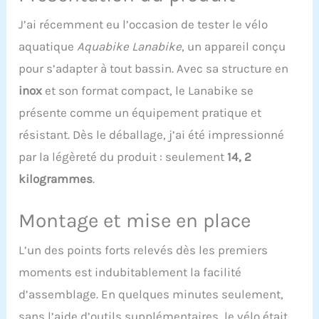
enlèvement Simple
d’utilisation : sa
J’ai récemment eu l’occasion de tester le vélo
structure ergonomique a
aquatique
Aquabike Lanabike
, un appareil conçu
été pensée pour
optimiser vos exercices
pour s’adapter à tout bassin. Avec sa structure en
aquatiques. La selle tout
inox
et son format compact, le Lanabike se
comme le guidon sont
réglables en hauteur
présente comme un équipement pratique et
grâce aux montants
résistant. Dès le déballage, j’ai été impressionné
gradués et le système
Click & Turn Structure en
par la légèreté du produit : seulement
14, 2
X : la structure de
kilogrammes
.
Lanabike est construite
en forme X très rigide.
Elle est
Montage et mise en place
remarquablement bien
étudiée pour sa solidité
L’un des points forts relevés dès les premiers
et sa légèreté ainsi que
sa capacité de drainage
moments est indubitablement la facilité
express pour évacuer
d’assemblage. En quelques minutes seulement,
l'eau en quelques
sans l’aide d’outils supplémentaires, le vélo était
secondes Résistance et