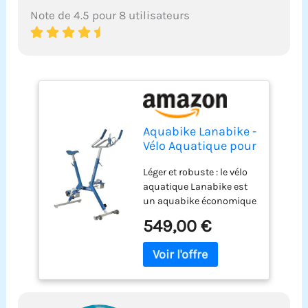
Note de 4.5 pour 8 utilisateurs
Aquabike Lanabike -
Vélo Aquatique pour
Piscine - Tout
Léger et robuste : le vélo
Bassin - Selle
aquatique Lanabike est
Ergonomique -
un aquabike économique
Guidon Sport -
en aluminium, idéal pour
Pédales
549,00 €
pratiquer seul ou en
Antidérapantes -
famille ou en semi-pro.
Réglages Click &
Sa légèreté en fait un vélo
Turn - Bleu -
de piscine tout à fait
Waterflex, Large,
exceptionnel pour sa
(WX-LANA-BL)
mise en eau ou son