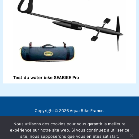
Test du water bike SEABIKE Pro
Copyright © 2026 Aqua Bike France.
Contact
Nous utilisons des cookies pour vous garantir la meilleure
Mentions légales
expérience sur notre site web. Si vous continuez à utiliser ce
site, nous supposerons que vous en êtes satisfait.
Politique de confidentialité