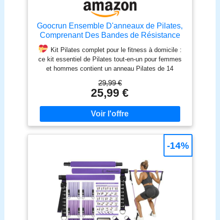
Goocrun Ensemble D'anneaux de Pilates,
Comprenant Des Bandes de Résistance
en Tissu, un Ballon de Pilates et Des
Kit Pilates complet pour le fitness à domicile :
Disques de Glisse. Salle de Sport à
ce kit essentiel de Pilates tout-en-un pour femmes
Domicile - Avec Poster de Guide de
et hommes contient un anneau Pilates de 14
Fitness (Violet)
pouces, 3 bandes de résistance en tissu, 3 bandes
29,99 €
de yoga en tissu, 2 disques glissants, une petite
25,99 €
balle Pilates de 9,8 pouces et un guide de fitness,
afin que vous puissiez faire des exercices complets
du corps, des étirements et de la tonification.
Anneau en fibre de verre à haute élasticité avec
rembourrage en mousse : contrairement aux
-14%
produits similaires sur le marché fabriqués en
plastique de mauvaise qualité, le cercle Pilates est
fabriqué en fibre de verre robuste avec une housse
en mousse haute densité pour une résistance
supérieure, un confort accru et une utilisation à long
terme sans se fissurer ou se déformer.
Application polyvalente pour tous les âges et tous
les niveaux : que vous souhaitiez perdre du poids,
tonifier vos muscles, accélérer la récupération