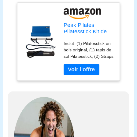
Peak Pilates
Pilatesstick Kit de
Base
Inclut: (1) Pilatesstick en
bois original, (1) tapis de
sol Pilatesstick, (2) Straps
Pro Foot, (1) Tube de
résistance Slastix Pro, (1)
Ancre de sécurité pour
porte en mousse, (1)
DVD, (1) sac Pilatesstick
élégant et (1) un poster
12 positions difficiles