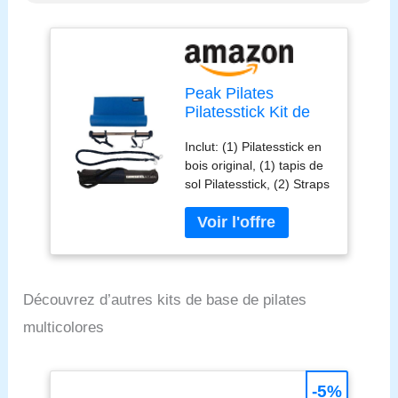
Peak Pilates
Pilatesstick Kit de
Base
Inclut: (1) Pilatesstick en
bois original, (1) tapis de
sol Pilatesstick, (2) Straps
Pro Foot, (1) Tube de
résistance Slastix Pro, (1)
Ancre de sécurité pour
porte en mousse, (1)
DVD, (1) sac Pilatesstick
élégant et (1) un poster
Découvrez d’autres kits de base de pilates
12 positions difficiles
multicolores
-5%