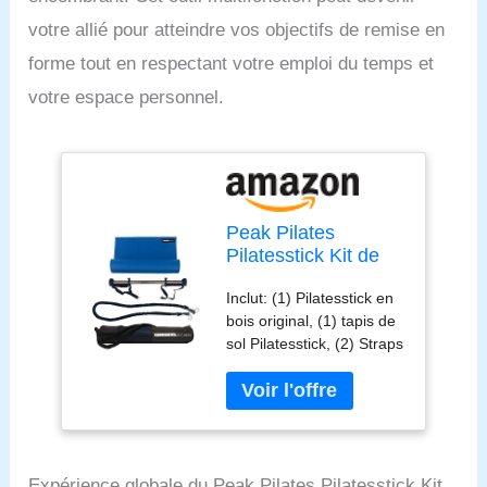
votre allié pour atteindre vos objectifs de remise en
forme tout en respectant votre emploi du temps et
votre espace personnel.
Peak Pilates
Pilatesstick Kit de
Base
Inclut: (1) Pilatesstick en
bois original, (1) tapis de
sol Pilatesstick, (2) Straps
Pro Foot, (1) Tube de
résistance Slastix Pro, (1)
Ancre de sécurité pour
porte en mousse, (1)
DVD, (1) sac Pilatesstick
élégant et (1) un poster
Expérience globale du Peak Pilates Pilatesstick Kit