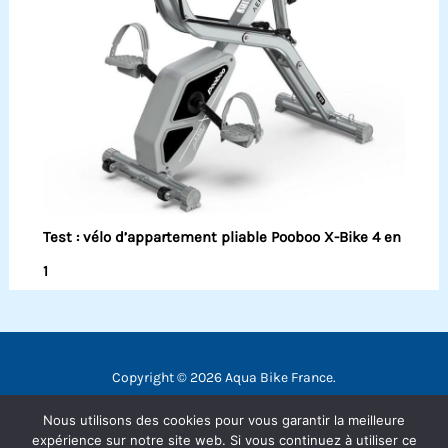
Test : vélo d’appartement pliable Pooboo X-Bike 4 en
1
Copyright © 2026 Aqua Bike France.
Contact
Nous utilisons des cookies pour vous garantir la meilleure
Mentions légales
expérience sur notre site web. Si vous continuez à utiliser ce