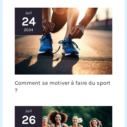
Juil
24
2024
Comment se motiver à faire du sport
?
Juil
26