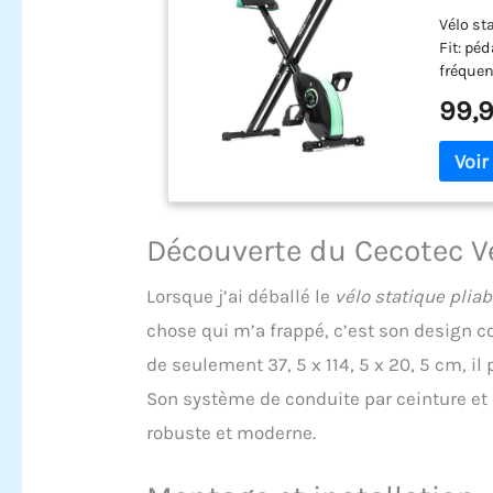
niveau
Vélo st
Volant
Fit: pé
fréquen
le temps
99,9
pulsati
pour si
meilleu
confort
une pos
élément
Découverte du Cecotec Vé
meilleu
ses rou
Lorsque j’ai déballé le
vélo statique plia
chose qui m’a frappé, c’est son design 
de seulement 37, 5 x 114, 5 x 20, 5 cm, 
Son système de conduite par ceinture et s
robuste et moderne.