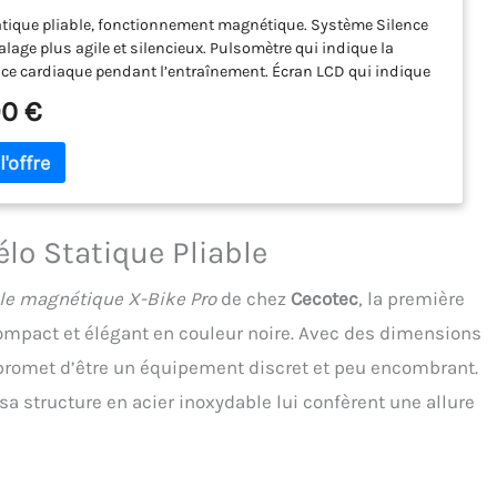
x), Pédales avec une Prise Maximale, 2.5 kg
atique pliable, fonctionnement magnétique. Système Silence
 d’inertie. (Pliable | sans dossier)
dalage plus agile et silencieux. Pulsomètre qui indique la
ce cardiaque pendant l’entraînement. Écran LCD qui indique
, la vitesse, les calories brûlées, la distance parcourue et les
0 €
ons. Fonction SCAN intégrée. 8 niveaux de résistance variable
muler des plaines et des montagnes. Volant d’inertie 2’5 Kg. La
re transmission fluide par courroie. Xtreme Confort: Selle au
 maximal, conçue pour vous. Ergonomie avancée pour obtenir
ition optimale d’entraînement, grâce à son design et ses
s totalement ajustables. Pédales avec courroie pour une
lo Statique Pliable
re sécurité et un confort maximal. Facile à déplacer grâce à
es de transport.
ble magnétique X-Bike Pro
de chez
Cecotec
, la première
compact et élégant en couleur noire. Avec des dimensions
il promet d’être un équipement discret et peu encombrant.
a structure en acier inoxydable lui confèrent une allure