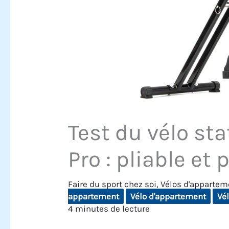
Test du vélo st
Pro : pliable et
Faire du sport chez soi
,
Vélos d'appartem
appartement
Vélo d'appartement
Vél
4 minutes de lecture