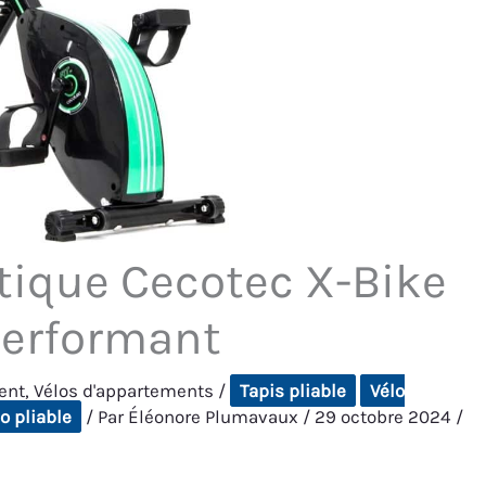
atique Cecotec X-Bike
 performant
ent
,
Vélos d'appartements
/
Tapis pliable
Vélo
o pliable
/ Par
Éléonore Plumavaux
/
29 octobre 2024
/