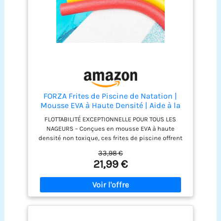
FORZA Frites de Piscine de Natation |
Mousse EVA à Haute Densité | Aide à la
Natation Flottante et Durable pour
FLOTTABILITÉ EXCEPTIONNELLE POUR TOUS LES
Adultes et Enfants | 5 Couleurs Vives
NAGEURS – Conçues en mousse EVA à haute
(Multicolore, Pack de 5 (1x de Chaque
densité non toxique, ces frites de piscine offrent
Couleur))
une flottabilité et un soutien supérieurs pour les
33,98 €
nageurs de tous âges et niveaux, garantissant une
21,99 €
meilleure confiance dans l’eau lors de
l’entraînement ou du jeu. MATÉRIAUX DURABLES –
Fabriquées avec de la mousse EVA résistante au
chlore et aux UV, ces frites de natation sont
conçues pour résister à une utilisation régulière
en piscine, tout en conservant leur couleur, leur