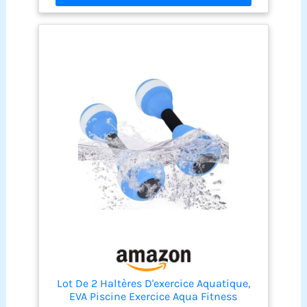
entraînement en piscine qui ménage les
articulations. Matière EVA haute densité – Durable
et sûre : les haltères aquatiques Sportneer sont
fabriqués à partir d'une mousse EVA de haute
qualité d'une densité 38 fois supérieure à la
normale. Ce matériau est durable, imperméable,
inodore et sèche rapidement. Idéal pour un
accessoire d'aquagym sûr et confortable Poignée
ergonomique et antidérapante : ces haltères
aquatiques se distinguent par leurs dimensions
ergonomiques et leurs tubes en PC résistants,
recouverts d'une mousse souple. Deux sangles de
maintien offrent une sécurité supplémentaire et
permettent un entraînement efficace avec cet
accessoire d'aquafitness. Faciles à monter et à
transporter : les accessoires d'aquagym sont
faciles à assembler et à démonter – parfaits pour
les déplacements ! Le kit Sportneer avec poids
aquatiques pour l'entraînement en piscine
s'assemble en un clin d'œil, prend peu de place et
est facile à transporter
Lot De 2 Haltères D'exercice Aquatique,
EVA Piscine Exercice Aqua Fitness