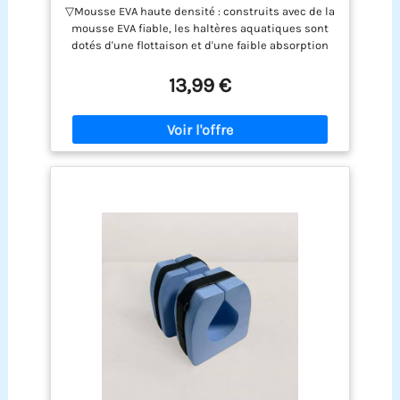
Haltères Pour Aquagym, Poids D'eau
▽Mousse EVA haute densité : construits avec de la
Rembourrés Doux Pour L'exercice En
mousse EVA fiable, les haltères aquatiques sont
Piscine, L'aquagym, Renforcer Les
dotés d'une flottaison et d'une faible absorption
d'eau, de sorte qu'ils sèchent rapidement. Ils sont
également durables et ne s'effondreront pas.
13,99 €
▽Entraînement à faible impact : développez vos
muscles ou brûlez des graisses sans forcer vos
articulations en vous entraînant dans l'eau.
Développez le haut de votre corps et obtenez un
maximum de résultats avec un minimum
d'impact. ▽Bon pour le fitness : les poids de
piscine pour les exercices aquatiques
conviennent à ceux qui ne peuvent pas
s'entraîner confortablement sur terre,
recommandés par de nombreux professionnels
de la santé et du fitness. ▽Portable et confortable
: où que vous alliez, vous pouvez emporter les
poids d'exercice de la piscine. Il est peu
encombrant et facile à transporter. La poignée
rembourrée douce facilite la prise en main.
▽Équipement de fitness polyvalent : les poids
d'eau pour les exercices en piscine sont adaptés
pour les piscines, les spas, les exercices de