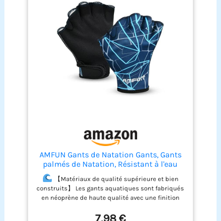
mains. Veuillez vous référer au tableau des
images pour la taille spécifique, choisissez les
gants qui vous conviennent.
NÉOPRÈNE DE
HAUTE QUALITÉ: Fabriqué en néoprène, il a une
excellente résistance aux basses et hautes
températures, a une certaine élasticité, peut bien
envelopper vos mains, est confortable à porter, a
une bonne finition et des coutures, et ne se
décolore pas.
BIEN CONSTRUIT ET CONFORTABLE
: imprimé à rayures, tendance et dynamique. Les
gants de natation conviennent aux cours de
fitness aquatique, au surf et au bodyboard. Avec
nos gants, vous pouvez profiter de votre plongée
et éviter de vous blesser les mains lors de la
plongée.
AMFUN Gants de Natation Gants, Gants
palmés de Natation, Résistant à l'eau
Gants Néoprène Palmés Gants
【Matériaux de qualité supérieure et bien
d'entraînement pour Homme Femme
construits】 Les gants aquatiques sont fabriqués
Adulte Fitness Nage Surf Bain Gants
en néoprène de haute qualité avec une finition
soignée et une durabilité. Le matériau doux lui
7,98 €
permet de mieux s'adapter à la peau et offre une