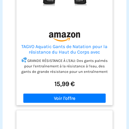
TAGVO Aquatic Gants de Natation pour la
résistance du Haut du Corps avec
dragonne de Transport, Bonne Couture,
GRANDE RÉSISTANCE À L'EAU: Des gants palmés
Pas de décoloration, Tailles pour
pour l'entraînement à la résistance à l'eau, des
Hommes, Femmes, Adultes et Enfants
gants de grande résistance pour un entraînement
du haut du corps dans la piscine, aident à tonifier
15,99 €
et à renforcer les muscles.
Enfilage et retrait
faciles : les gants de natation sont faciles à
mettre et à enlever, avec une fermeture Velcro
pour permettre un certain ajustement de la
dragonne pour l'empêcher de tomber dans l'eau.
TAILLE DES GANTS AQUATIQUES : Petits gants
d'eau pour les femmes aux petites mains. Gants
aquatiques moyens pour unisexe. Gants
aquatiques larges pour adultes ayant de grandes