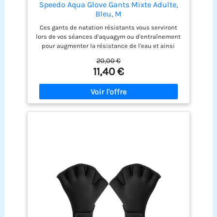
Speedo Aqua Glove Gants Mixte Adulte,
Bleu, M
Ces gants de natation résistants vous serviront
lors de vos séances d'aquagym ou d'entraînement
pour augmenter la résistance de l'eau et ainsi
améliorer la puissance de vos membres
20,00 €
supérieurs. Le néoprène est résistant Les GANTS
11,40 €
de natation peuvent être plus faciles à porter que
les plaquettes de mains et permettent de vous
entraîner de façon moins intense. Des gants
palmés durables en néoprène pour un
entraînement de résistance aquatique Des gants
pour un entraînement doux de la partie
supérieure du corps permettent de réduire le
poids sur les articulations. Aqua Gants