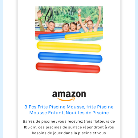
flottabilité et leur durabilité dans le temps.
IDÉALES POUR L’ENTRAÎNEMENT ET LES JEUX –
Parfaites pour les nageurs débutants qui
apprennent les bonnes techniques ou pour les
nageurs confirmés qui pratiquent des exercices
aquatiques, ces frites sont polyvalentes et
conviennent à une large gamme d’activités
aquatiques, y compris les jeux d’eau. LÉGÈRES ET
FACILES À UTILISER – Pesant seulement 120 g, ces
frites sont légères mais robustes, ce qui les rend
faciles à manipuler, ranger et transporter. Leurs
couleurs vives apportent une touche ludique tout
en améliorant la visibilité dans la piscine.
ADAPTÉES À TOUS LES ÂGES ET NIVEAUX – Que ce
soit pour des enfants développant leur aisance
dans l’eau ou des adultes pratiquant la remise en
forme aquatique, ces frites offrent un excellent
soutien et une grande flottabilité, assurant une
utilisation sûre et agréable pour tous.
3 Pcs Frite Piscine Mousse, frite Piscine
Mousse Enfant, Nouilles de Piscine
Mousse, Piscine Nouilles Flotteurs pour
Barres de piscine : vous recevrez trois flotteurs de
Kids, Trois Couleurs pour
105 cm, ces piscines de surface répondront à vos
Jouer(Rouge,Jaune,Bleu)
besoins de jouer dans la piscine et vous