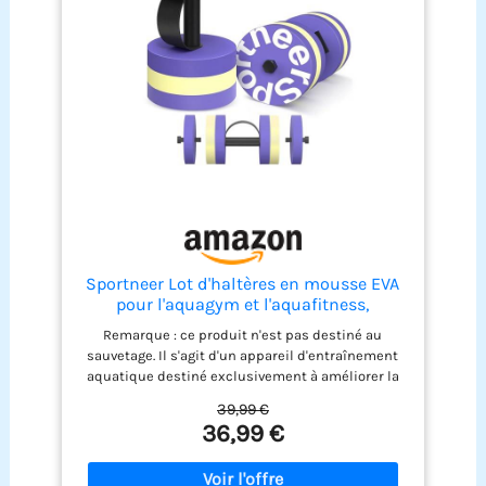
Sportneer Lot d'haltères en mousse EVA
pour l'aquagym et l'aquafitness,
appareils d'aquagym et accessoires pour
Remarque : ce produit n'est pas destiné au
un entraînement efficace de l'eau,violet-
sauvetage. Il s'agit d'un appareil d'entraînement
jaune réglable L
aquatique destiné exclusivement à améliorer la
force musculaire et la coordination. Il ne permet
39,99 €
pas de maintenir la personne à la surface de l'eau
36,99 €
et ne dispose d'aucune fonction de sauvetage. La
taille est réglable de L à XL ! Il ne s'agit pas d'un
haltère avec des poids. Convient pour un