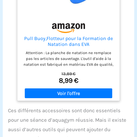
Pull Buoy,Flotteur pour la Formation de
Natation dans EVA
Attention : La planche de natation ne remplace
pas les articles de sauvetage. L'outil d'aide à la
natation est fabriqué en matériau EVA de qualité,
doux, flottant et durable. Fournit un soutien au
13,89 €
corps sans donner de coups de pied aux jambes,
8,99 €
aide à développer la force du haut du corps
pendant les entraînements de natation. Maîtrisez
votre discipline respiratoire et améliorez les
virages avec des pratiques de natation à long
terme. Petite taille, léger et portable.
Ces différents accessoires sont donc essentiels
pour une séance d’aquagym réussie. Mais il existe
aussi d’autres outils qui peuvent ajouter du