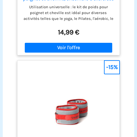
de fitness pour hommes et femmes,
Utilisation universelle : le kit de poids pour
0,45kg / 0.9kg, yoga, Pilates, course,
poignet et cheville est idéal pour diverses
natation et musculation
activités telles que le yoga, le Pilates, l'aérobic, le
jogging, la marche et même la rééducation. Il peut
être utilisé à la fois sur les mains et les pieds,
14,99 €
augmentant ainsi leur fonctionnalité. Réglable et
confortable : les poids sont équipés de sangles
élastiques avec velcro solide, qui peuvent être
facilement ajustés aux poignets et aux chevilles
de différentes tailles. Ils sont donc pratiques et
sûrs à utiliser. Matériaux de haute qualité :
-15%
fabriqués en silicone de qualité supérieure et en
acier inoxydable, les poids sont résistants à la
sueur, à l'eau et à l'usure. La surface douce est
douce pour la peau et offre un confort même
pendant les entraînements intenses. Léger et
portable : chaque poids pèse 450 g, ce qui vous
permet d'augmenter progressivement l'intensité
de votre entraînement. Avec leur taille compacte
et leur conception légère, ils sont faciles à
transporter et à ranger. Cadeau idéal : le lot de
poids est un excellent choix pour les personnes
physiquement actives, débutants ou avancées.