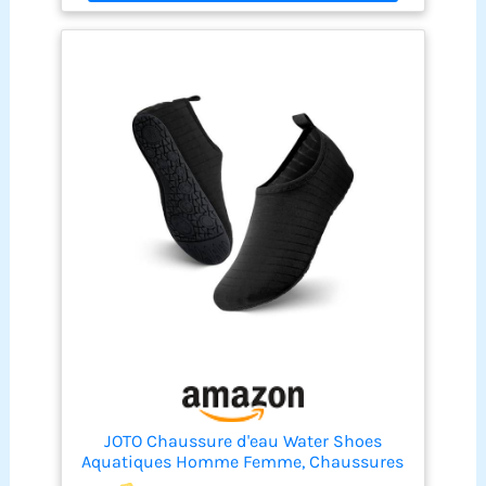
les groupes musculaires de jouer au niveau des
jambes, des fesses et du ventre L'AquaTwin offre
également un entraînement optimal pour le haut
du corps : dans lequel « jumeaux » se cachent
comme sur l'AquaDisc SZ, deux ouvertures qui
sont « ouvertes » avec le pouce et les doigts.
JOTO Chaussure d'eau Water Shoes
Aquatiques Homme Femme, Chaussures
de Plage de Mer de Piscine Sandales