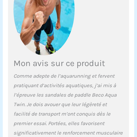
résistance
supplémentaire sur les
jambes permettent à
tous les groupes
musculaires de jouer au
niveau des jambes, des
fesses et du ventre
L'AquaTwin offre
également un
entraînement optimal
Mon avis sur ce produit
pour le haut du corps :
dans lequel « jumeaux »
Comme adepte de l’aquarunning et fervent
se cachent comme sur
l'AquaDisc SZ, deux
pratiquant d’activités aquatiques, j’ai mis à
ouvertures qui sont «
l’épreuve les sandales de paddle Beco Aqua
ouvertes » avec le pouce
et les doigts.
Twin. Je dois avouer que leur légèreté et
facilité de transport m’ont conquis dès le
premier essai. Portées, elles favorisent
significativement le renforcement musculaire