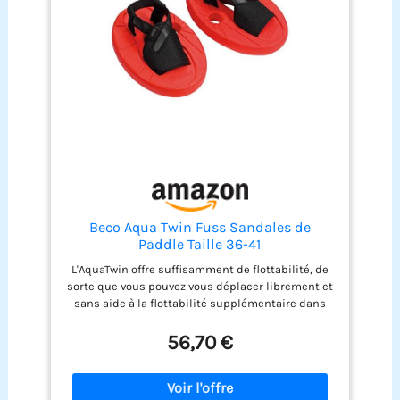
niveau des jambes, des
fesses et du ventre
L'AquaTwin offre
également un
entraînement optimal
pour le haut du corps :
dans lequel « jumeaux »
se cachent comme sur
l'AquaDisc SZ, deux
ouvertures qui sont «
ouvertes » avec le pouce
et les doigts.
Beco Aqua Twin Fuss Sandales de
Paddle Taille 36-41
L'AquaTwin offre suffisamment de flottabilité, de
sorte que vous pouvez vous déplacer librement et
sans aide à la flottabilité supplémentaire dans
l'eau. Un entraînement efficace est offert aux
membres inférieurs en particulier: Que ce soit
56,70 €
dans le bassin plat ou profond, pour le jogging ou
l'aquafitness : la flottabilité et la résistance
supplémentaire sur les jambes permettent à tous