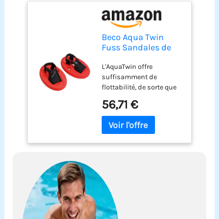
Beco Aqua Twin
Fuss Sandales de
Paddle Taille 36-41
L'AquaTwin offre
suffisamment de
flottabilité, de sorte que
vous pouvez vous
56,71 €
déplacer librement et
sans aide à la flottabilité
supplémentaire dans
l'eau. Un entraînement
efficace est offert aux
membres inférieurs en
particulier: Que ce soit
dans le bassin plat ou
profond, pour le jogging
ou l'aquafitness : la
flottabilité et la