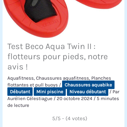
Test Beco Aqua Twin II :
flotteurs pour pieds, notre
avis !
Aquafitness
,
Chaussures aquafitness
,
Planches
flottantes et pull buoys
/
Chaussures aquabike
Débutant
Mini piscine
Niveau débutant
/ Par
Aurélien Célestiague
/
20 octobre 2024
/
5 minutes
de lecture
5/5 - (4 votes)