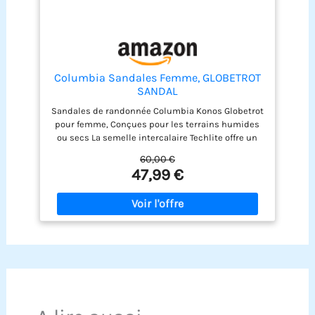
Columbia Sandales Femme, GLOBETROT
SANDAL
Sandales de randonnée Columbia Konos Globetrot
pour femme, Conçues pour les terrains humides
ou secs La semelle intercalaire Techlite offre un
équilibre optimal, les dômes de déflexion
60,00 €
absorbent les chocs pour un plus grand confort,
47,99 €
et les rainures de flexion aident à un meilleur
décollage Parfait pour les aventures en plein air
ou la vie en ville avec ses trois sangles réglables
qui assurent un ajustement personnalisé Avec sa
semelle en caoutchouc adhérent Omni-Grip et sa
semelle intérieure antimicrobienne, le tout
fabriqué à partir de matériaux durables et conçus
pour durer Contenu: 1x Columbia Sandales
Femme, GLOBETROT SANDAL, Taille: 38 EU, Couleur:
Gris