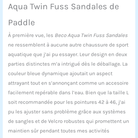
Aqua Twin Fuss Sandales de
profond, pour le jogging
ou l'aquafitness : la
flottabilité et la
Paddle
résistance
supplémentaire sur les
À première vue, les
Beco Aqua Twin Fuss Sandales
jambes permettent à
ne ressemblent à aucune autre chaussure de sport
tous les groupes
musculaires de jouer au
aquatique que j’ai pu essayer. Leur design en deux
niveau des jambes, des
parties distinctes m’a intrigué dès le déballage. La
fesses et du ventre
L'AquaTwin offre
couleur bleue dynamique ajoutait un aspect
également un
attrayant tout en s’annonçant comme un accesoire
entraînement optimal
pour le haut du corps :
facilement repérable dans l’eau. Bien que la taille L
dans lequel « jumeaux »
soit recommandée pour les pointures 42 à 46, j’ai
se cachent comme sur
l'AquaDisc SZ, deux
pu les ajuster sans problème grâce aux systèmes
ouvertures qui sont «
de sangles et de Velcro robustes qui promettent un
ouvertes » avec le pouce
et les doigts.
maintien sûr pendant toutes mes activités