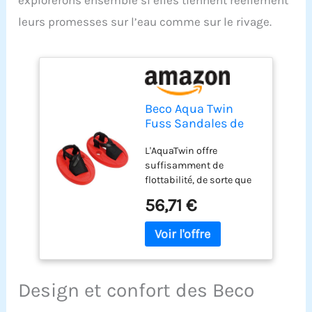
explorerons ensemble si elles tiennent réellement
leurs promesses sur l’eau comme sur le rivage.
Beco Aqua Twin
Fuss Sandales de
Paddle Taille 36-41
L'AquaTwin offre
suffisamment de
flottabilité, de sorte que
vous pouvez vous
56,71 €
déplacer librement et
sans aide à la flottabilité
supplémentaire dans
l'eau. Un entraînement
efficace est offert aux
membres inférieurs en
Design et confort des Beco
particulier: Que ce soit
dans le bassin plat ou