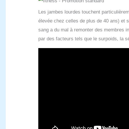
Les jambes lourdes touchent particulièr
élevée chez celles de plus de 40 ans) et 
sang a du mal à remonter des membres inf
par des facteurs tels que le surpoids, la s