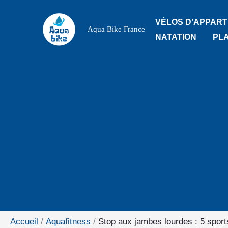
Aller
VÉLOS D’APPAR
au
Aqua Bike France
NATATION
PL
contenu
Accueil
Aquafitness
Stop aux jambes lourdes : 5 sports