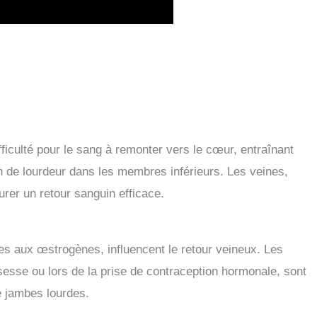
fficulté pour le sang à remonter vers le cœur, entraînant
n de lourdeur dans les membres inférieurs. Les veines,
rer un retour sanguin efficace.
es aux œstrogènes, influencent le retour veineux. Les
esse ou lors de la prise de contraception hormonale, sont
e jambes lourdes.