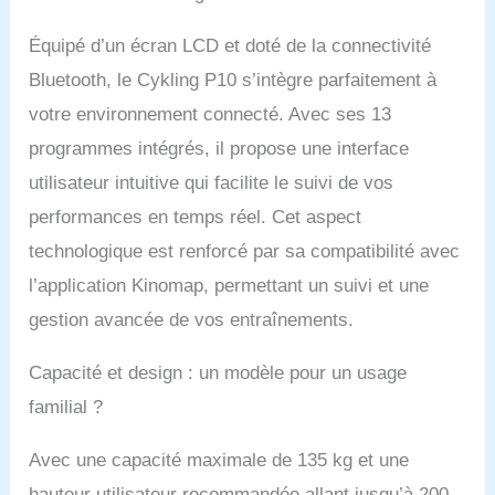
ENTRAÎNEMENT
VARIÉ : le Cykling P10
Équipé d’un écran LCD et doté de la connectivité
convient à différents
Bluetooth, le Cykling P10 s’intègre parfaitement à
objectifs
votre environnement connecté. Avec ses 13
d'entraînement, de la
remise en forme
programmes intégrés, il propose une interface
générale à la perte de
utilisateur intuitive qui facilite le suivi de vos
poids en passant par
l'entraînement axé sur
performances en temps réel. Cet aspect
la performance. ✔
technologique est renforcé par sa compatibilité avec
DÉTAILS PRATIQUES :
le vélo de fitness
l’application Kinomap, permettant un suivi et une
dispose d'un siège
gestion avancée de vos entraînements.
réglable, d'un guidon
ergonomique, de
roulettes de transport
Capacité et design : un modèle pour un usage
intégrées et de pédales
familial ?
antidérapantes avec
sangles réglables.
Avec une capacité maximale de 135 kg et une
hauteur utilisateur recommandée allant jusqu’à 200