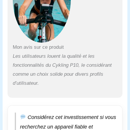
BLUETOOTH : l'écran
LCD de la console
affiche toutes les
données
d'entraînement
pertinentes et la
connexion Bluetooth
intégrée permet de se
Mon avis sur ce produit
connecter à des
Les utilisateurs louent la qualité et les
applications de fitness
telles que Kinomap. ✔
fonctionnalités du Cykling P10, le considérant
ENTRAÎNEMENT
comme un choix solide pour divers profils
VARIÉ : le Cykling
P10 convient à
d’utilisateur.
différents objectifs
d'entraînement, de la
remise en forme
générale à la perte de
poids en passant par
Considérez cet investissement si vous
l'entraînement axé
sur la performance. ✔
recherchez un appareil fiable et