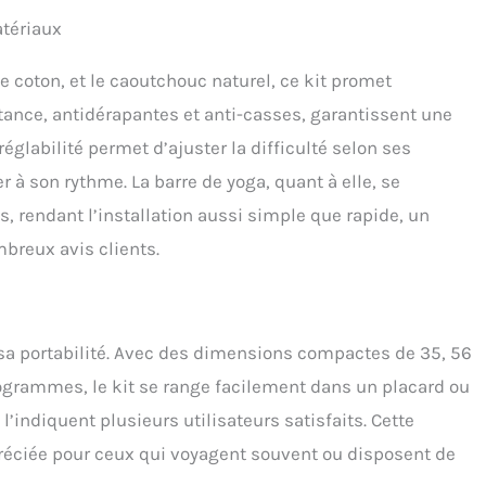
nts groupes musculaires. Ensemble d'entraînement complet
atériaux
s : plongez dans une expérience de fitness de haute qualité
tre kit de barre de Pilates. Doté de 6 bandes de résistance
es, de sangles de cheville, d'un ancrage de porte et d'une corde
e coton, et le caoutchouc naturel, ce kit promet
r, le tout soigneusement rangé dans un sac pratique, ce kit
stance, antidérapantes et anti-casses, garantissent une
 est une solution durable et polyvalente pour la maison, le
 la salle de sport ou les entraînements en plein air. Avec un
églabilité permet d’ajuster la difficulté selon ses
t de 1,8 kg, notre kit garantit durabilité et longévité, offrant
r à son rythme. La barre de yoga, quant à elle, se
ution d'entraînement complète du corps. Satisfaction
e : nous sommes confiants dans la durabilité, la portabilité et
s, rendant l’installation aussi simple que rapide, un
alence de notre kit de barre de Pilates. Si vous n'êtes pas
breux avis clients.
ment satisfait de notre équipement Pilates, dans les 30 jours,
us rembourserons votre achat. En outre, c'est un fantastique
de Noël ou de Nouvel An pour les amis et la famille. Chez
it, nous nous consacrons à votre bien-être, offrant une
nce d'exercice positive et un chemin vers un corps plus sain.
 sa portabilité. Avec des dimensions compactes de 35, 56
kilogrammes, le kit se range facilement dans un placard ou
l’indiquent plusieurs utilisateurs satisfaits. Cette
préciée pour ceux qui voyagent souvent ou disposent de