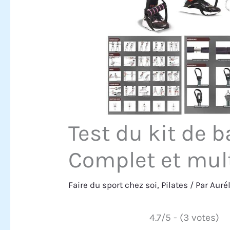
Test du kit de b
Complet et mul
Faire du sport chez soi
,
Pilates
/ Par
Auré
4.7/5 - (3 votes)