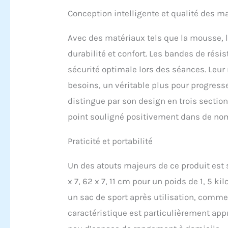
différe
Conception intelligente et qualité des m
du corp
avec no
réglabl
Avec des matériaux tels que la mousse, l
à saute
durabilité et confort. Les bandes de rési
complet
bureau,
sécurité optimale lors des séances. Leur r
poids ne
besoins, un véritable plus pour progresse
une sol
garanti
distingue par son design en trois section
la polyv
point souligné positivement dans de nom
entière
nous vo
Praticité et portabilité
cadeau 
StepUpF
expérie
Un des atouts majeurs de ce produit est
x 7, 62 x 7, 11 cm pour un poids de 1, 5 
un sac de sport après utilisation, comme 
caractéristique est particulièrement ap