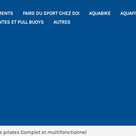
MENTS
FAIRE DU SPORT CHEZ SOI
AQUABIKE
AQUAF
NTES ET PULL BUOYS
AUTRES
de pilates Complet et multifonctionnel