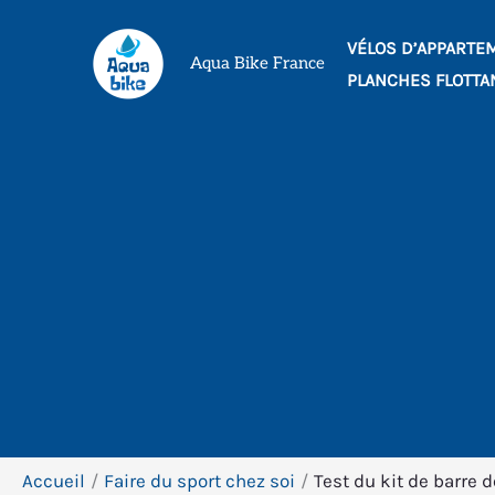
Aller
VÉLOS D’APPARTE
au
Aqua Bike France
PLANCHES FLOTTA
contenu
Accueil
Faire du sport chez soi
Test du kit de barre 