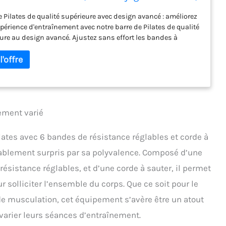
s, corde à sauter, équipement d'entraînement
e Pilates de qualité supérieure avec design avancé : améliorez
ambes, hanches, taille, bras,
xpérience d'entraînement avec notre barre de Pilates de qualité
ure au design avancé. Ajustez sans effort les bandes à
ntes hauteurs, assurant une routine d'exercice confortable et
e pour les adultes et les enfants. Découvrez cette solution de
 haut de gamme adaptée à tous les âges et tailles. Options
înement à intensité réglable pour tous les besoins : explorez
s intensités d'entraînement avec nos bandes empilables,
t une gamme impressionnante de 18 kg à 81,6 kg. Que ce soit
 physiothérapie, la perte de poids ou le renforcement
ement varié
ire, notre kit de barre de Pilates offre des options
înement personnalisables. Les bandes réglables vous
ilates avec 6 bandes de résistance réglables et corde à
ent de personnaliser votre entraînement, offrant une solution
ablement surpris par sa polyvalence. Composé d’une
ess complète et adaptable pour les besoins ciblés. Gym
ent et portable avec une valeur supplémentaire : maximisez
résistance réglables, et d’une corde à sauter, il permet
outine d'entraînement avec notre kit de barre de Pilates, qui
 solliciter l’ensemble du corps. Que ce soit pour le
d une corde à sauter polyvalente. Cet accessoire de valeur
de la diversité et de la polyvalence à votre programme
 de musculation, cet équipement s’avère être un atout
ice, servant d'outil d'échauffement efficace et d'amplificateur
varier leurs séances d’entraînement.
 Profitez d'un entraînement complet du corps engageant