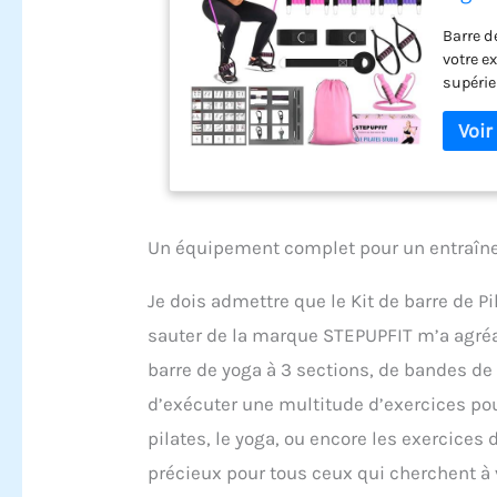
bande
Barre d
pour j
votre e
supérie
différe
efficac
fitness
d'entra
diverse
couvran
pour la
Un équipement complet pour un entraîn
muscula
d'entra
Je dois admettre que le Kit de barre de P
permett
sauter de la marque STEPUPFIT m’a agré
de fitn
polyval
barre de yoga à 3 sections, de bandes de 
votre r
d’exécuter une multitude d’exercices pour
compren
ajoute 
pilates, le yoga, ou encore les exercices
d'exerc
précieux pour tous ceux qui cherchent à 
cardio.