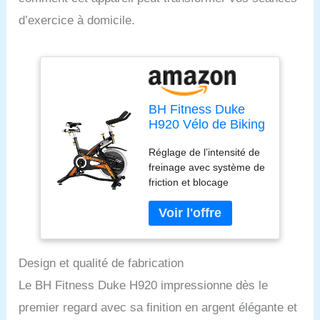
d’exercice à domicile.
BH Fitness Duke
H920 Vélo de Biking
avec Frein à
Réglage de l’intensité de
Friction. Volant de
freinage avec système de
20 Kg
friction et blocage
d’urgence Courroie poly-
V Pédales doubles SPD-
trekking Pédalier ultra-
résistant Roulettes de
transport
Design et qualité de fabrication
Le BH Fitness Duke H920 impressionne dès le
premier regard avec sa finition en argent élégante et