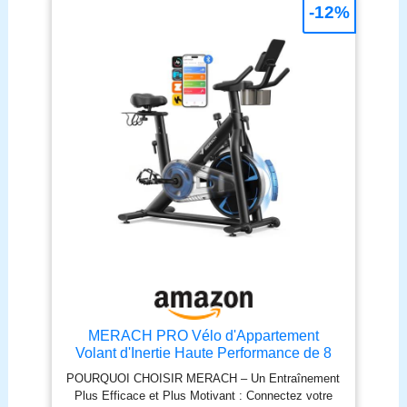
𝐂𝐎𝐌𝐌𝐄𝐍𝐓 𝐀𝐔𝐆𝐌𝐄𝐍𝐓𝐎𝐍𝐒-𝐍𝐎𝐔𝐒 𝐋𝐀
-12%
𝐒𝐓𝐀𝐁𝐈𝐋𝐈𝐓É 𝐄𝐓 𝐋𝐀 𝐒É𝐂𝐔𝐑𝐈𝐓É? Le vélo
d’appartement DMASUN est équipé d’un volant
d’inertie de 15 kg et d’un acier allié extra-épais (plus
de 3 mm), garantissant une structure extrêmement
robuste et un mouvement fluide. Même les
utilisateurs pesant jusqu’à 160 kg peuvent l’utiliser
en toute confiance. Chaque vélo d’exercice est
soumis à 100.000 tests de sécurité anti-chute avant
expédition – pour une qualité et une fiabilité
maximales. 𝐌𝐎𝐍𝐈𝐓𝐄𝐔𝐑 𝐌𝐔𝐋𝐓𝐈𝐅𝐎𝐍𝐂𝐓𝐈𝐎𝐍𝐒 &
𝐄𝐗𝐏É𝐑𝐈𝐄𝐍𝐂𝐄 𝐏𝐑𝐎𝐅𝐄𝐒𝐒𝐈𝐎𝐍𝐍𝐄𝐋𝐋𝐄: Le vélo
d’appartement DMASUN dispose d’un écran LCD
multifonctions qui enregistre avec précision le
temps d’entraînement, la vitesse, la distance, les
calories brûlées et l’odomètre – afin que vous
suiviez vos progrès en temps réel. Son support
pour tablette réglable et son porte-bouteille vous
permettent de suivre vos cours vidéo tout en
restant hydraté – pour une expérience
MERACH PRO Vélo d'Appartement
d’entraînement à la fois confortable et
Volant d'Inertie Haute Performance de 8
professionnelle. 𝟎–𝟏𝟎𝟎% 𝐑É𝐆𝐋𝐀𝐆𝐄 𝐃𝐔
kg, Résistance Magnétique Silencieuse,
POURQUOI CHOISIR MERACH – Un Entraînement
𝐑É𝐒𝐈𝐒𝐓𝐀𝐍𝐂𝐄 – 𝐃𝐄𝐏𝐔𝐈𝐒 𝐋𝐄𝐒 𝐃É𝐁𝐔𝐓𝐀𝐍𝐓𝐒
Cadre Renforcé en H, Selle Ergonomique
Plus Efficace et Plus Motivant : Connectez votre
𝐉𝐔𝐒𝐐𝐔’𝐀𝐔𝐗 𝐏𝐑𝐎𝐅𝐄𝐒𝐒𝐈𝐎𝐍𝐍𝐄𝐋𝐒: Ce vélo
à Coussin d'Air, App Exclusive, Charge