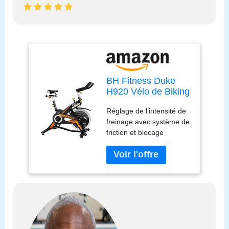
BH Fitness Duke
H920 Vélo de Biking
avec Frein à
Réglage de l’intensité de
Friction. Volant de
freinage avec système de
20 Kg
friction et blocage
d’urgence Courroie poly-
V Pédales doubles SPD-
trekking Pédalier ultra-
résistant Roulettes de
transport