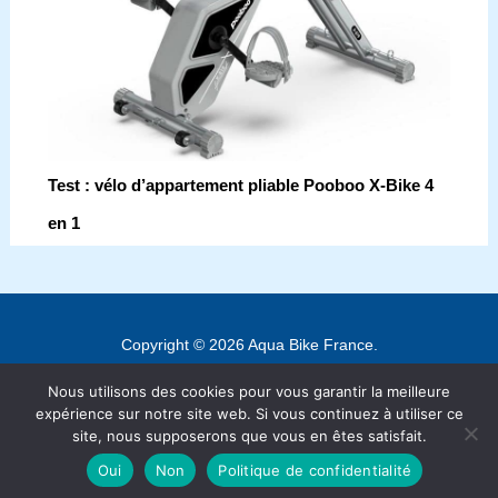
Test : vélo d’appartement pliable Pooboo X-Bike 4
en 1
Copyright © 2026 Aqua Bike France.
Contact
Nous utilisons des cookies pour vous garantir la meilleure
Mentions légales
expérience sur notre site web. Si vous continuez à utiliser ce
site, nous supposerons que vous en êtes satisfait.
Politique de confidentialité
Oui
Non
Politique de confidentialité