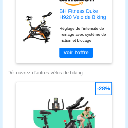
BH Fitness Duke
H920 Vélo de Biking
avec Frein à
Réglage de l’intensité de
Friction. Volant de
freinage avec système de
20 Kg
friction et blocage
d’urgence Courroie poly-
V Pédales doubles SPD-
trekking Pédalier ultra-
résistant Roulettes de
transport
Découvrez d’autres vélos de biking
-28%