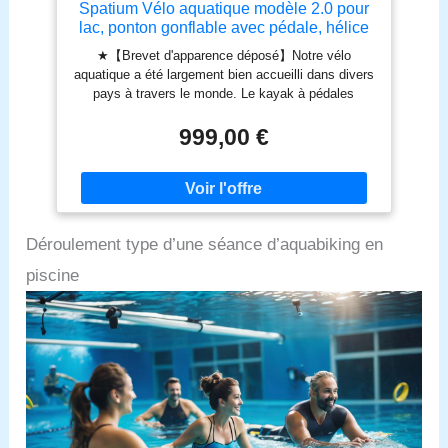
Spatium Vélo aquatique modèle 2.0 pour
lac, ponton gonflable avec pédale, hélice
à 3 pales pour sports nautiques, blanc et
★【Brevet d'apparence déposé】Notre vélo
noir
aquatique a été largement bien accueilli dans divers
pays à travers le monde. Le kayak à pédales
gonflable est entraîné par une hélice en alliage
d'aluminium (hélice à surface émergente), la
999,00 €
direction de l'hélice est contrôlée par le guidon de
vélo, et la direction avant et arrière est modifiée par
la pédale. Conduite silencieuse en même temps. Il
ne dérange pas les créatures aquatiques, ce qui en
fait le meilleur choix pour la pêche et l'observation
Déroulement type d’une séance d’aquabiking en
des créatures aquatiques. ★【Vélo d'eau pliable et
portable】Le vélo d'eau gonflable peut être démonté
piscine
et remonté en quelques minutes, et le cadre ne
pèse que 21 kg. La taille du cadre peut être
facilement placée dans le coffre d'une voiture de
famille, et le flotteur peut être gonflé. Il adopte un
design à dégagement rapide et facile à plier, et peut
être mis dans un sac à dos après dégonflage. Les
adultes peuvent facilement le soulever.
★【Matériau Drop-Stitch】Le ponton de vélo
aquatique est fabriqué en matériau PVC à double