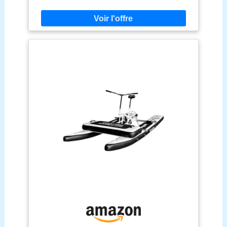
Livré sous forme de kit complet avec toutes les
siège et le guidon de cette botte peuvent être
pièces de montage, il dispose d'un design structuré
facilement ajustés - Le guidon pivote à 90° et la
esthétique qui rehausse l'apparence de vos
hauteur s'adapte à différentes tailles de corps, de
espaces sportifs, avec des dimensions maîtrisées
sorte que chaque conduite reste confortable
pour une intégration dans n'importe quel bassin
Matériaux robustes pour une utilisation durable : ce
vélo aquatique gonflable en LLDPE, alliage
d'aluminium et tissu renforcé est résistant aux UV
et indéformable – même après de nombreuses
utilisations en plein air, il reste fiable Montage facile
et rangement peu encombrant : avec la plate-forme
SUP gonflable, vous pouvez monter cette planche
de SUP gonflable en quelques minutes – après le
dégonflage, vous pouvez la ranger dans le coffre
pour les voyages et le camping Parfait pour les
loisirs et les sports nautiques : que ce soit sur le
lac, dans la rivière ou dans le parc aquatique, ce
vélo aquatique avec pédales antidérapantes et
sangles de pied offre un maintien sûr et une
conduite efficace pour des heures de détente sur
l'eau