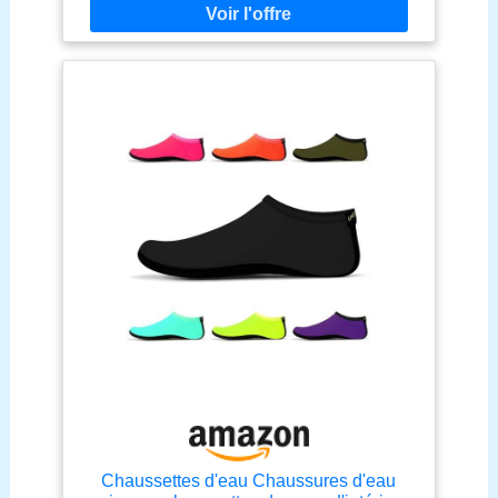
sur le sable chaud, de se blesser les pieds et de
contracter une infection fongique 【
Conception
en détail】La languette arrière aide bcp à les mettre
et les ôter aux pieds ; La conception du col évite
l’inconfort pour un port prolongé ou des utilisations
fréquentes 【
Multifunction】Idéales pour
marcher ou pêcher dans les rivières, nager, plonger
ou monter en barque ou d’activités nautiques. On
peut s'en servir pour aller dans l'eau mais
également pour le quotidien, à la maison ou en
mode sport 【
Diverses tailles disponibles】
Plusieurs motifs disponibles, tailles XS à 4XL pour
les femmes, les hommes, les enfants, les garçons
et les filles
Chaussettes d'eau Chaussures d'eau