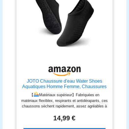
JOTO Chaussure d'eau Water Shoes
Aquatiques Homme Femme, Chaussures
de Plage de Mer de Piscine Sandales
【
Matériaux supérieur】Fabriquées en
Plastiques, Anti Sable Antidérapant Sèche
matériaux flexiblex, respirants et antidérapants, ces
Vite, sur la Plage ou Yoga-Noir 1-24.8CM
chaussons sèchent rapidement, assez agréables à
porter et protègent bien les pieds 【
Protection
14,99 €
totale】Les chaussures aquatiques bénéficient
d’une semelle extérieure antidérapante et d’une
semelle interne amovible pour éviter de vous bruler