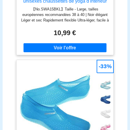
unisexes chaussettes de yoga d'intérieur
【No.SWA15BKL】Taille - Large, tailles
européennes recommandées 38 à 40 | Noir élégant
Léger et sec Rapidement flexible Ultra-léger, facile à
emporter ; Facile à laver et à sécher rapidement,
parfait pour les sports nautiques Design décontracté
10,99 €
et confortable, un bon choix comme chaussures de
maison pour votre famille Parfait pour protéger vos
pieds des coupures, des perforations et de l'eau
froide pendant la plongée en apnée, la plongée, le
kayak, le canotage, la marche le long de la plage et
d'autres sports nautiques Fond antidérapant pour la
-33%
sécurité de la piscine, du yoga, de la marche sur la
plage