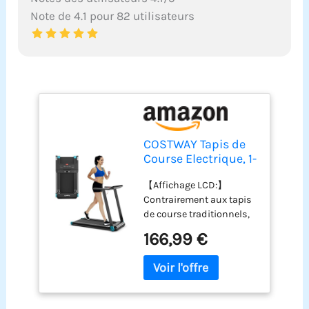
Note de 4.1 pour 82 utilisateurs
COSTWAY Tapis de
Course Electrique, 1-
12 KM/H, Moteur
【Affichage LCD:】
550 W, Tapis de
Contrairement aux tapis
Fitness Pliable avec
de course traditionnels,
Application de
ce tapis électrique offre
Contrôle, Haut-
166,99 €
un affichage LCD de vos
Parleur Bluetooth,
différentes données
12 Programmes,
sportives, notamment le
Écran LCD et
temps, la vitesse, la
Support d'Appareil
distance, les calories et
(Marine)