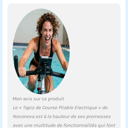
la fréquence cardiaque.
【Capacité d'absorption
des chocs :】Conçu avec
une bande de course à 5
épaisseurs, ce tapis
compact offre une
utilisation confortable.
En outre, la surface anti-
chocs et antidérapante
réduit l'impact sur vos
genoux, vos
articulations, assurant
une utilisation sécurisée.
Et nous vous
recommandons de
mettre un tapis en
Mon avis sur ce produit
dessous lorsque vous
utilisez le tapis roulant
Le « Tapis de Course Pliable Electrique » de
pour vous assurer qu'il
Novonova est à la hauteur de ses promesses
n'interfère pas avec vos
voisins du dessous et le
avec une multitude de fonctionnalités qui font