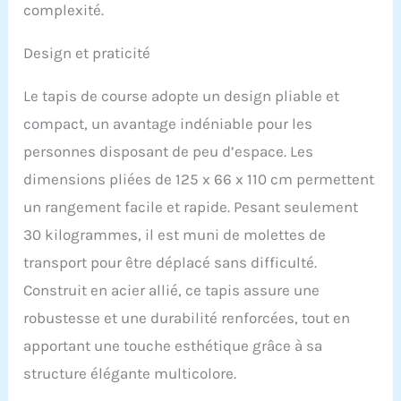
roulant. 【Course dans
complexité.
un environnement calme
:】Ce tapis de course
Design et praticité
électrique est équipé d'un
moteur puissant 550 W
Le tapis de course adopte un design pliable et
qui vous permet de régler
la vitesse de 1 à 12 km/h.
compact, un avantage indéniable pour les
Et le bruit est inférieur à
personnes disposant de peu d’espace. Les
60dB. Il offre également
12 programmes
dimensions pliées de 125 x 66 x 110 cm permettent
prédéfinis et 3 modes au
un rangement facile et rapide. Pesant seulement
choix, afin d'atteindre
vos objectifs
30 kilogrammes, il est muni de molettes de
d'entraînement. Votre
transport pour être déplacé sans difficulté.
utilisation du tapis qui
est silencieux ne gênera
Construit en acier allié, ce tapis assure une
pas votre entourage.
robustesse et une durabilité renforcées, tout en
【Haut-parleur Bluetooth
et support d'appareil :】
apportant une touche esthétique grâce à sa
En connectant le
structure élégante multicolore.
Bluetooth "EsangAudio" à
votre appareil, ce tapis de