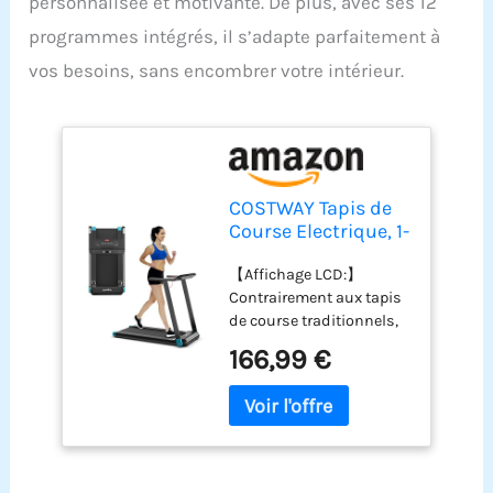
personnalisée et motivante. De plus, avec ses 12
programmes intégrés, il s’adapte parfaitement à
vos besoins, sans encombrer votre intérieur.
COSTWAY Tapis de
Course Electrique, 1-
12 KM/H, Moteur
【Affichage LCD:】
550 W, Tapis de
Contrairement aux tapis
Fitness Pliable avec
de course traditionnels,
Application de
ce tapis électrique offre
Contrôle, Haut-
166,99 €
un affichage LCD de vos
Parleur Bluetooth,
différentes données
12 Programmes,
sportives, notamment le
Écran LCD et
temps, la vitesse, la
Support d'Appareil
distance, les calories et
(Marine)
la fréquence cardiaque.