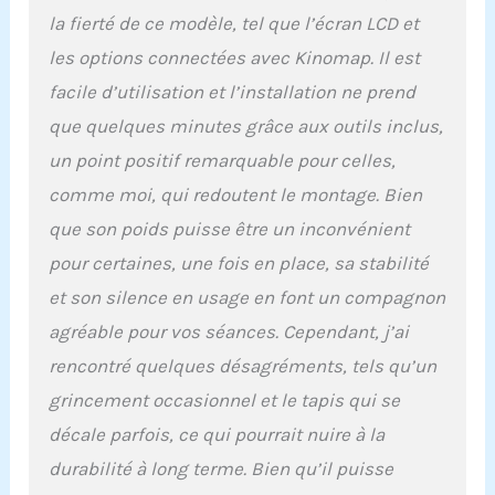
mouvement du tapis
la fierté de ce modèle, tel que l’écran LCD et
roulant. 【Course dans
un environnement calme
les options connectées avec Kinomap. Il est
:】Ce tapis de course
facile d’utilisation et l’installation ne prend
électrique est équipé d'un
moteur puissant 550 W
que quelques minutes grâce aux outils inclus,
qui vous permet de régler
un point positif remarquable pour celles,
la vitesse de 1 à 12 km/h.
Et le bruit est inférieur à
comme moi, qui redoutent le montage. Bien
60dB. Il offre également
que son poids puisse être un inconvénient
12 programmes
prédéfinis et 3 modes au
pour certaines, une fois en place, sa stabilité
choix, afin d'atteindre
et son silence en usage en font un compagnon
vos objectifs
d'entraînement. Votre
agréable pour vos séances. Cependant, j’ai
utilisation du tapis qui
rencontré quelques désagréments, tels qu’un
est silencieux ne gênera
pas votre entourage.
grincement occasionnel et le tapis qui se
【Haut-parleur Bluetooth
décale parfois, ce qui pourrait nuire à la
et support d'appareil :】
En connectant le
durabilité à long terme. Bien qu’il puisse
Bluetooth "EsangAudio" à