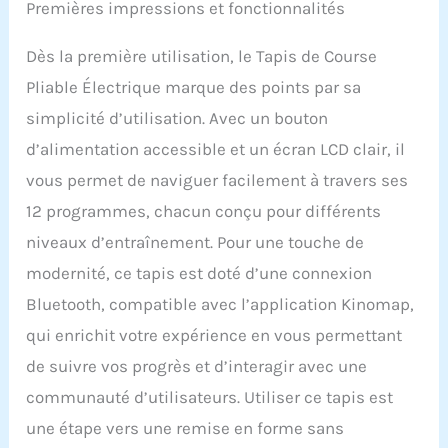
Premières impressions et fonctionnalités
【Capacité d'absorption
des chocs :】Conçu avec
une bande de course à 5
Dès la première utilisation, le Tapis de Course
épaisseurs, ce tapis
Pliable Électrique marque des points par sa
compact offre une
utilisation confortable.
simplicité d’utilisation. Avec un bouton
En outre, la surface anti-
d’alimentation accessible et un écran LCD clair, il
chocs et antidérapante
vous permet de naviguer facilement à travers ses
réduit l'impact sur vos
genoux, vos
12 programmes, chacun conçu pour différents
articulations, assurant
niveaux d’entraînement. Pour une touche de
une utilisation sécurisée.
Et nous vous
modernité, ce tapis est doté d’une connexion
recommandons de
Bluetooth, compatible avec l’application Kinomap,
mettre un tapis en
dessous lorsque vous
qui enrichit votre expérience en vous permettant
utilisez le tapis roulant
de suivre vos progrès et d’interagir avec une
pour vous assurer qu'il
n'interfère pas avec vos
communauté d’utilisateurs. Utiliser ce tapis est
voisins du dessous et le
une étape vers une remise en forme sans
mouvement du tapis