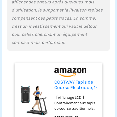
afficher des erreurs après quelques mois
votre appareil, ce tapis de
d’utilisation, le support et la livraison rapides
course performant avec
haut-parleur Bluetooth
compensent ces petits tracas. En somme,
rend la séance plus
c’est un investissement qui vaut le détour
agréable. De même, le
support d'appareil est
pour celles cherchant un équipement
parfait pour placer votre
compact mais performant.
téléphone ou votre
tablette. 【Tapis de
course pliable et mobile
:】Pliable, ce tapis de
course compact est idéal
pour les petits espaces,
facile à ranger et peu
encombrant. En outre, les
COSTWAY Tapis de
2 roues intégrées sont
Course Electrique, 1-
pratiques pour le
12 KM/H, Moteur
déplacer.
【Affichage LCD:】
550 W, Tapis de
Contrairement aux tapis
Fitness Pliable avec
de course traditionnels,
Application de
ce tapis électrique offre
Contrôle, Haut-