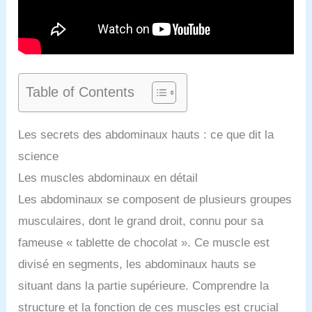
Table of Contents
Les secrets des abdominaux hauts : ce que dit la
science
Les muscles abdominaux en détail
Les abdominaux se composent de plusieurs groupes
musculaires, dont le grand droit, connu pour sa
fameuse « tablette de chocolat ». Ce muscle est
divisé en segments, les abdominaux hauts se
situant dans la partie supérieure. Comprendre la
structure et la fonction de ces muscles est crucial