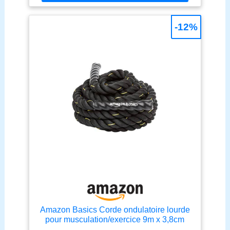
CAOUTCHOUC POUR ÉVITER DE GLISSER :
Conçue avec de grands blocs de caoutchouc à
l'extrémité de la corde pour augmenter l'efficacité de
-12%
l'utilisation et éviter de glisser pendant
l'entraînement MULTI-USAGE : Idéal pour les
exercices de gym à domicile, les machines à lattes,
les machines à abdominaux, les croisements de
câbles ou tout autre système de poulie pour
maximiser votre capacité de remise en forme,
musculation fitness SUPER POUR AUGMENTER
LES MUSCLES DU TRICEPS : Conçu pour
développer les triceps, les biceps, le dos, les
épaules, les abdominaux et améliorer la force de
préhension avec machine musculation
Amazon Basics Corde ondulatoire lourde
pour musculation/exercice 9m x 3,8cm
Polyester, Noir