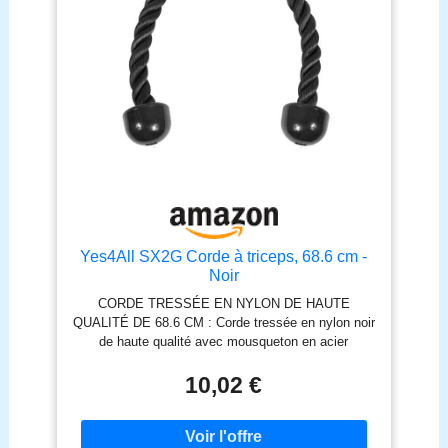
Yes4All SX2G Corde à triceps, 68.6 cm -
Noir
CORDE TRESSÉE EN NYLON DE HAUTE
QUALITÉ DE 68.6 CM : Corde tressée en nylon noir
de haute qualité avec mousqueton en acier
inoxydable CONCEPTION UNIVERSELLE : Corde
triceps est livrée avec une attache chromée robuste
10,02 €
qui permet de l'attacher à n'importe quel système de
gymnastique universel pour des séances
d'entraînement multiples EXTRÉMITÉS EN