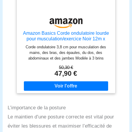
Amazon Basics Corde ondulatoire lourde
pour musculation/exercice Noir 12m x
3,8cm
Corde ondulatoire 3,8 cm pour musculation des
mains, des bras, des épaules, du dos, des
abdominaux et des jambes Modèle à 3 brins
fabriqué à partir de mélange de polyester durable ;
50,30 €
haute résistance à la traction ; ne casse pas, ne
47,90 €
s’effiloche pas et ne se défait pas Applications :
ondulation, traction ou exercices d’escalade.
Utilisation seule ou avec d’autres cordes S’enroule
pour l’emporter n’importe où : portabilité et
rangement compact Dimensions : 12m x 3,8cm
L’importance de la posture
Le maintien d’une posture correcte est vital pour
éviter les blessures et maximiser l’efficacité de