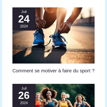
Juil
24
2024
Comment se motiver à faire du sport ?
Juil
26
2024