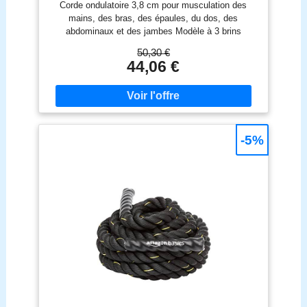
Corde ondulatoire 3,8 cm pour musculation des
mains, des bras, des épaules, du dos, des
abdominaux et des jambes Modèle à 3 brins
fabriqué à partir de mélange de polyester durable ;
50,30 €
haute résistance à la traction ; ne casse pas, ne
44,06 €
s’effiloche pas et ne se défait pas Applications :
ondulation, traction ou exercices d’escalade.
Utilisation seule ou avec d’autres cordes S’enroule
pour l’emporter n’importe où : portabilité et
rangement compact Dimensions : 9m x 3,8cm
-5%