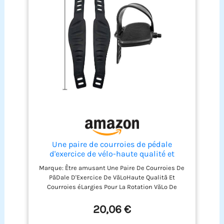
Une paire de courroies de pédale
d'exercice de vélo-haute qualité et
courroies élargies pour la rotation vélo
Marque: Être amusant Une Paire De Courroies De
de bicyclette d'exercice à la maison ou
PãDale D'Exercice De VãLoHaute Qualitã Et
au gymnase
Courroies éLargies Pour La Rotation VãLo De
Bicyclette D'Exercice Ã La Maison Ou Au Gymnase
Type de produit : pédale de vélo.
20,06 €