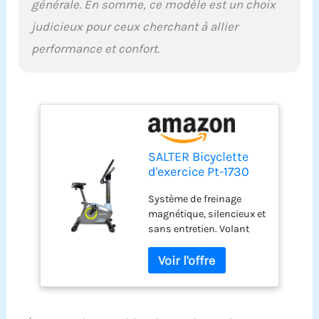
générale. En somme, ce modèle est un choix
judicieux pour ceux cherchant à allier
performance et confort.
SALTER Bicyclette
d'exercice Pt-1730
Grise 16 Niveaux de
Système de freinage
Résistance
magnétique, silencieux et
Magnétique
sans entretien. Volant
Silencieux 18 kg
d'inertie équivalent à 18
Volant d'Inertie 12
kg. - 16 niveaux de
Programmes
résistance. Panneau de
Prédéfinis
contrôle avec indicateurs
de temps, distance,
vitesse, calories, pouls,