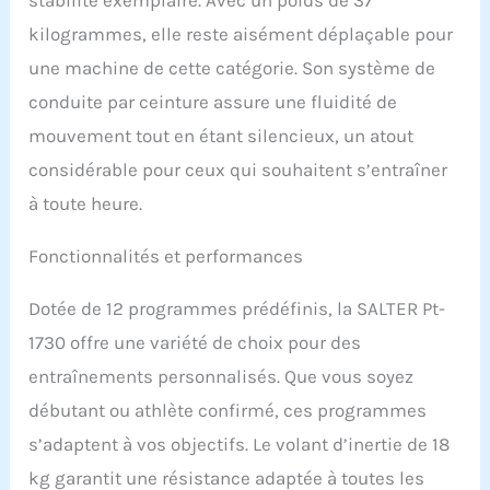
programmes H.R.C.
(contrôle du pouls
kilogrammes, elle reste aisément déplaçable pour
cardiaque) et programme
une machine de cette catégorie. Son système de
utilisateur Support pour
tablette ou téléphone
conduite par ceinture assure une fluidité de
portable sur le panneau
mouvement tout en étant silencieux, un atout
de commande. Double
système de captation du
considérable pour ceux qui souhaitent s’entraîner
pouls : mesure du pouls
à toute heure.
par capteurs de contact
intégrés dans le guidon
Fonctionnalités et performances
et par système de
captation sans fil pour
faciliter la lecture du
Dotée de 12 programmes prédéfinis, la SALTER Pt-
pouls lors d'exercices de
1730 offre une variété de choix pour des
plus grande intensité
(ceinture émettrice non
entraînements personnalisés. Que vous soyez
incluse).
débutant ou athlète confirmé, ces programmes
s’adaptent à vos objectifs. Le volant d’inertie de 18
kg garantit une résistance adaptée à toutes les