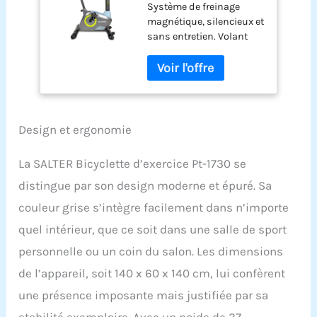
Système de freinage
Résistance
magnétique, silencieux et
Magnétique
sans entretien. Volant
Silencieux 18 kg
d'inertie équivalent à 18
Volant d'Inertie 12
kg. - 16 niveaux de
Programmes
résistance. Panneau de
Prédéfinis
contrôle avec indicateurs
de temps, distance,
vitesse, calories, pouls,
Design et ergonomie
tr/min, Odomètre et
WATT. Comprend
La SALTER Bicyclette d’exercice Pt-1730 se
également TEST
distingue par son design moderne et épuré. Sa
RECOVERY
Fonctionnement en
couleur grise s’intègre facilement dans n’importe
mode manuel et 12
quel intérieur, que ce soit dans une salle de sport
programmes prédéfinis :
6 programmes prédéfinis
personnelle ou un coin du salon. Les dimensions
avec 16 niveaux de
de l’appareil, soit 140 x 60 x 140 cm, lui confèrent
résistance, programme
BODY FAT, programme
une présence imposante mais justifiée par sa
PULSO CIF, 3
stabilité exemplaire. Avec un poids de 37