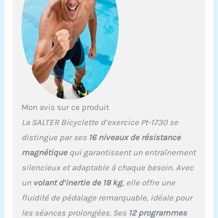
Fonctionnement en
mode manuel et 12
programmes prédéfinis :
6 programmes prédéfinis
avec 16 niveaux de
résistance, programme
BODY FAT, programme
PULSO CIF, 3
programmes H.R.C.
(contrôle du pouls
cardiaque) et programme
Mon avis sur ce produit
utilisateur Support pour
La SALTER Bicyclette d’exercice Pt-1730 se
tablette ou téléphone
portable sur le panneau
distingue par ses
16 niveaux de résistance
de commande. Double
magnétique
qui garantissent un entraînement
système de captation du
pouls : mesure du pouls
silencieux et adaptable à chaque besoin. Avec
par capteurs de contact
un
volant d’inertie de 18 kg
, elle offre une
intégrés dans le guidon
et par système de
fluidité de pédalage remarquable, idéale pour
captation sans fil pour
les séances prolongées. Ses
12 programmes
faciliter la lecture du